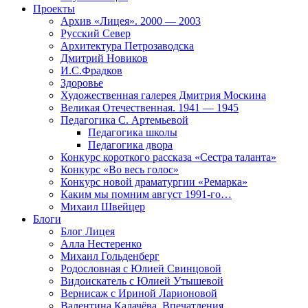
Проекты
Архив «Лицея». 2000 — 2003
Русский Север
Архитектура Петрозаводска
Дмитрий Новиков
И.С.Фрадков
Здоровье
Художественная галерея Дмитрия Москина
Великая Отечественная. 1941 — 1945
Педагогика С. Артемьевой
Педагогика школы
Педагогика двора
Конкурс короткого рассказа «Сестра таланта»
Конкурс «Во весь голос»
Конкурс новой драматургии «Ремарка»
Каким мы помним август 1991-го…
Михаил Швейцер
Блоги
Блог Лицея
Алла Нестеренко
Михаил Гольденберг
Родословная с Юлией Свинцовой
Видоискатель с Юлией Утышевой
Вернисаж с Ириной Ларионовой
Валентина Калачёва. Впечатления