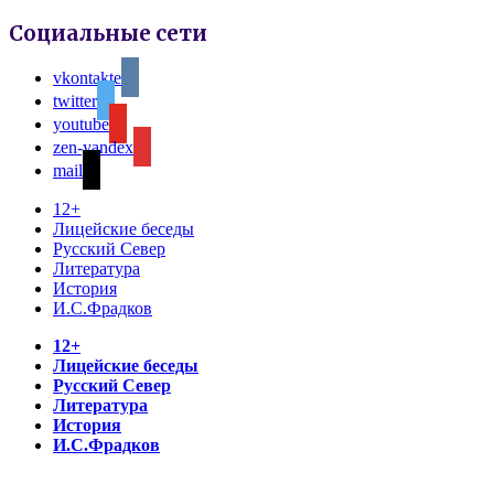
Социальные сети
vkontakte
twitter
youtube
zen-yandex
mail
12+
Лицейские беседы
Русский Север
Литература
История
И.С.Фрадков
12+
Лицейские беседы
Русский Север
Литература
История
И.С.Фрадков