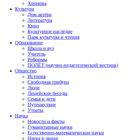
Хроника
Культура
Дом актёра
Литература
Кино
Культурное наследие
Парк культуры и чтения
Образование
Школа и вуз
Учитель
Реформы
ПОЛЁТ (научно-педагогический вестник)
Общество
История
Свободная трибуна
Люди
Лицейские беседы
Семья и дети
Путешествие
Утраты
Наука
Новости и факты
Гуманитарные науки
Естественно-математические науки
Наука в лицах