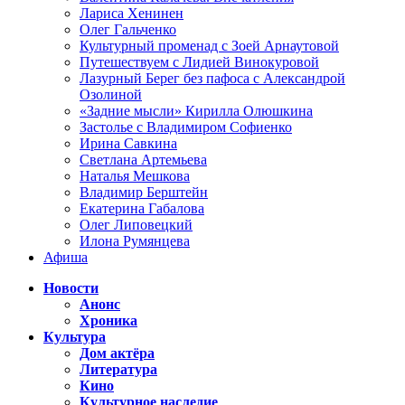
Лариса Хенинен
Олег Гальченко
Культурный променад с Зоей Арнаутовой
Путешествуем с Лидией Винокуровой
Лазурный Берег без пафоса с Александрой
Озолиной
«Задние мысли» Кирилла Олюшкина
Застолье с Владимиром Софиенко
Ирина Савкина
Светлана Артемьева
Наталья Мешкова
Владимир Берштейн
Екатерина Габалова
Олег Липовецкий
Илона Румянцева
Афиша
Новости
Анонс
Хроника
Культура
Дом актёра
Литература
Кино
Культурное наследие