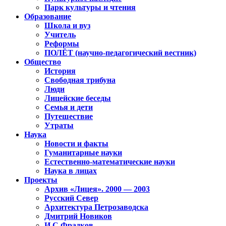
Парк культуры и чтения
Образование
Школа и вуз
Учитель
Реформы
ПОЛЁТ (научно-педагогический вестник)
Общество
История
Свободная трибуна
Люди
Лицейские беседы
Семья и дети
Путешествие
Утраты
Наука
Новости и факты
Гуманитарные науки
Естественно-математические науки
Наука в лицах
Проекты
Архив «Лицея». 2000 — 2003
Русский Север
Архитектура Петрозаводска
Дмитрий Новиков
И.С.Фрадков