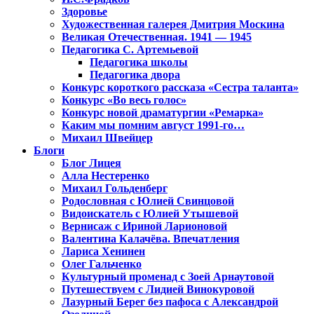
Здоровье
Художественная галерея Дмитрия Москина
Великая Отечественная. 1941 — 1945
Педагогика С. Артемьевой
Педагогика школы
Педагогика двора
Конкурс короткого рассказа «Сестра таланта»
Конкурс «Во весь голос»
Конкурс новой драматургии «Ремарка»
Каким мы помним август 1991-го…
Михаил Швейцер
Блоги
Блог Лицея
Алла Нестеренко
Михаил Гольденберг
Родословная с Юлией Свинцовой
Видоискатель с Юлией Утышевой
Вернисаж с Ириной Ларионовой
Валентина Калачёва. Впечатления
Лариса Хенинен
Олег Гальченко
Культурный променад с Зоей Арнаутовой
Путешествуем с Лидией Винокуровой
Лазурный Берег без пафоса с Александрой