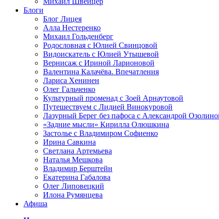
Михаил Швейцер
Блоги
Блог Лицея
Алла Нестеренко
Михаил Гольденберг
Родословная с Юлией Свинцовой
Видоискатель с Юлией Утышевой
Вернисаж с Ириной Ларионовой
Валентина Калачёва. Впечатления
Лариса Хенинен
Олег Гальченко
Культурный променад с Зоей Арнаутовой
Путешествуем с Лидией Винокуровой
Лазурный Берег без пафоса с Александрой Озолино
«Задние мысли» Кирилла Олюшкина
Застолье с Владимиром Софиенко
Ирина Савкина
Светлана Артемьева
Наталья Мешкова
Владимир Берштейн
Екатерина Габалова
Олег Липовецкий
Илона Румянцева
Афиша