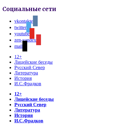
Социальные сети
vkontakte
twitter
youtube
zen-yandex
mail
12+
Лицейские беседы
Русский Север
Литература
История
И.С.Фрадков
12+
Лицейские беседы
Русский Север
Литература
История
И.С.Фрадков