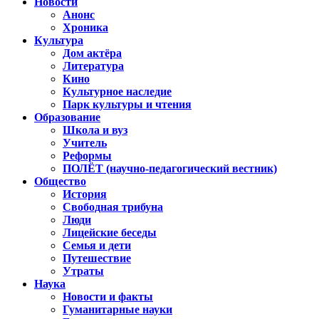
Новости
Анонс
Хроника
Культура
Дом актёра
Литература
Кино
Культурное наследие
Парк культуры и чтения
Образование
Школа и вуз
Учитель
Реформы
ПОЛЁТ (научно-педагогический вестник)
Общество
История
Свободная трибуна
Люди
Лицейские беседы
Семья и дети
Путешествие
Утраты
Наука
Новости и факты
Гуманитарные науки