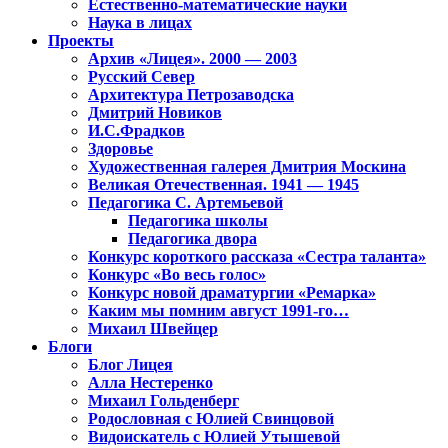
Естественно-математические науки
Наука в лицах
Проекты
Архив «Лицея». 2000 — 2003
Русский Север
Архитектура Петрозаводска
Дмитрий Новиков
И.С.Фрадков
Здоровье
Художественная галерея Дмитрия Москина
Великая Отечественная. 1941 — 1945
Педагогика С. Артемьевой
Педагогика школы
Педагогика двора
Конкурс короткого рассказа «Сестра таланта»
Конкурс «Во весь голос»
Конкурс новой драматургии «Ремарка»
Каким мы помним август 1991-го…
Михаил Швейцер
Блоги
Блог Лицея
Алла Нестеренко
Михаил Гольденберг
Родословная с Юлией Свинцовой
Видоискатель с Юлией Утышевой