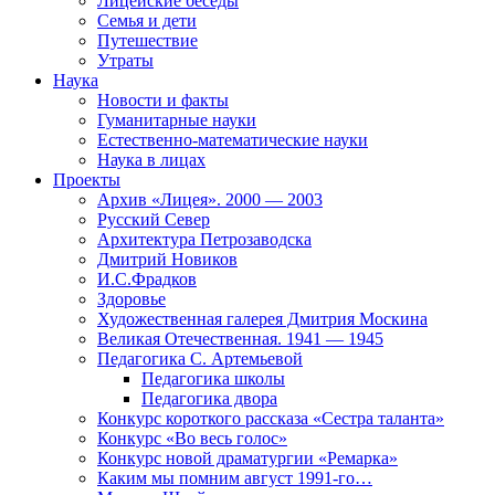
Лицейские беседы
Семья и дети
Путешествие
Утраты
Наука
Новости и факты
Гуманитарные науки
Естественно-математические науки
Наука в лицах
Проекты
Архив «Лицея». 2000 — 2003
Русский Север
Архитектура Петрозаводска
Дмитрий Новиков
И.С.Фрадков
Здоровье
Художественная галерея Дмитрия Москина
Великая Отечественная. 1941 — 1945
Педагогика С. Артемьевой
Педагогика школы
Педагогика двора
Конкурс короткого рассказа «Сестра таланта»
Конкурс «Во весь голос»
Конкурс новой драматургии «Ремарка»
Каким мы помним август 1991-го…