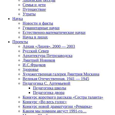
Лицейские беседы
Семья и дети
Путешествие
Утраты
Наука
Новости и факты
Гуманитарные науки
Естественно-математические науки
Наука в лицах
Проекты
Архив «Лицея». 2000 — 2003
Русский Север
Архитектура Петрозаводска
Дмитрий Новиков
И.С.Фрадков
Здоровье
Художественная галерея Дмитрия Москина
Великая Отечественная. 1941 — 1945
Педагогика С. Артемьевой
Педагогика школы
Педагогика двора
Конкурс короткого рассказа «Сестра таланта»
Конкурс «Во весь голос»
Конкурс новой драматургии «Ремарка»
Каким мы помним август 1991-го…