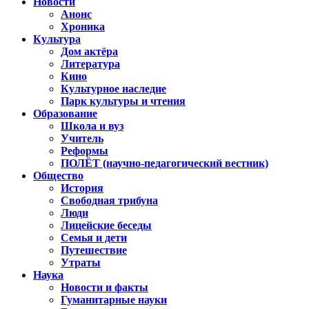
Новости
Анонс
Хроника
Культура
Дом актёра
Литература
Кино
Культурное наследие
Парк культуры и чтения
Образование
Школа и вуз
Учитель
Реформы
ПОЛЁТ (научно-педагогический вестник)
Общество
История
Свободная трибуна
Люди
Лицейские беседы
Семья и дети
Путешествие
Утраты
Наука
Новости и факты
Гуманитарные науки