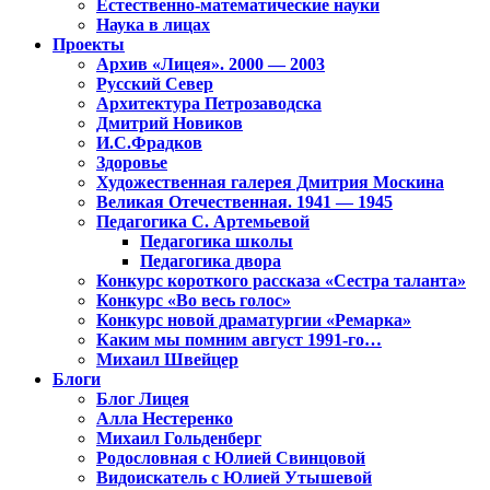
Естественно-математические науки
Наука в лицах
Проекты
Архив «Лицея». 2000 — 2003
Русский Север
Архитектура Петрозаводска
Дмитрий Новиков
И.С.Фрадков
Здоровье
Художественная галерея Дмитрия Москина
Великая Отечественная. 1941 — 1945
Педагогика С. Артемьевой
Педагогика школы
Педагогика двора
Конкурс короткого рассказа «Сестра таланта»
Конкурс «Во весь голос»
Конкурс новой драматургии «Ремарка»
Каким мы помним август 1991-го…
Михаил Швейцер
Блоги
Блог Лицея
Алла Нестеренко
Михаил Гольденберг
Родословная с Юлией Свинцовой
Видоискатель с Юлией Утышевой