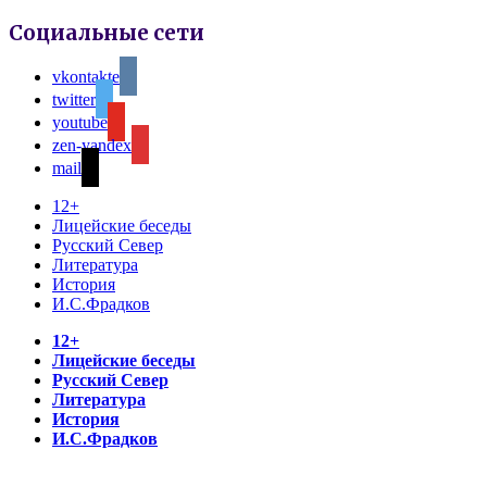
Социальные сети
vkontakte
twitter
youtube
zen-yandex
mail
12+
Лицейские беседы
Русский Север
Литература
История
И.С.Фрадков
12+
Лицейские беседы
Русский Север
Литература
История
И.С.Фрадков