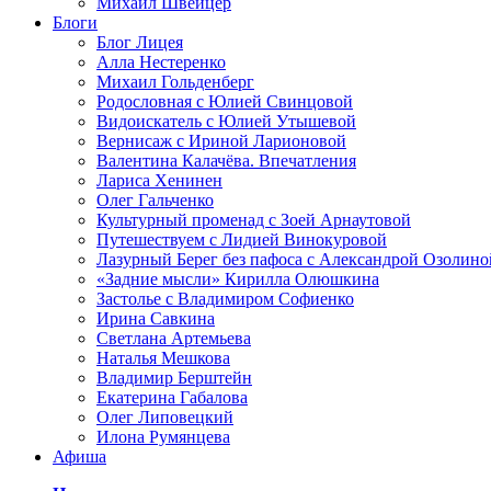
Михаил Швейцер
Блоги
Блог Лицея
Алла Нестеренко
Михаил Гольденберг
Родословная с Юлией Свинцовой
Видоискатель с Юлией Утышевой
Вернисаж с Ириной Ларионовой
Валентина Калачёва. Впечатления
Лариса Хенинен
Олег Гальченко
Культурный променад с Зоей Арнаутовой
Путешествуем с Лидией Винокуровой
Лазурный Берег без пафоса с Александрой Озолино
«Задние мысли» Кирилла Олюшкина
Застолье с Владимиром Софиенко
Ирина Савкина
Светлана Артемьева
Наталья Мешкова
Владимир Берштейн
Екатерина Габалова
Олег Липовецкий
Илона Румянцева
Афиша