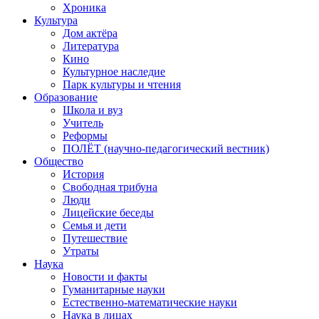
Хроника
Культура
Дом актёра
Литература
Кино
Культурное наследие
Парк культуры и чтения
Образование
Школа и вуз
Учитель
Реформы
ПОЛЁТ (научно-педагогический вестник)
Общество
История
Свободная трибуна
Люди
Лицейские беседы
Семья и дети
Путешествие
Утраты
Наука
Новости и факты
Гуманитарные науки
Естественно-математические науки
Наука в лицах