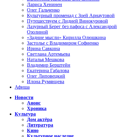
Лариса Хенинен
Олег Гальченко
Культурный променад с Зоей Арнаутовой
Путешествуем с Лидией Винокуровой
Лазурный Берег без пафоса с Александрой
Озолиной
«Задние мысли» Кирилла Олюшкина
Застолье с Владимиром Софиенко
Ирина Савкина
Светлана Артемьева
Наталья Мешкова
Владимир Берштейн
Екатерина Габалова
Олег Липовецкий
Илона Румянцева
Афиша
Новости
Анонс
Хроника
Культура
Дом актёра
Литература
Кино
Культурное наследие