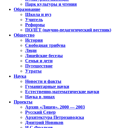
Парк культуры и чтения
Образование
Школа и вуз
Учитель
Реформы
ПОЛЁТ (научно-педагогический вестник)
Общество
История
Свободная трибуна
Люди
Лицейские беседы
Семья и дети
Путешествие
Утраты
Наука
Новости и факты
Гуманитарные науки
Естественно-математические науки
Наука в лицах
Проекты
Архив «Лицея». 2000 — 2003
Русский Север
Архитектура Петрозаводска
Дмитрий Новиков
И.С.Фрадков