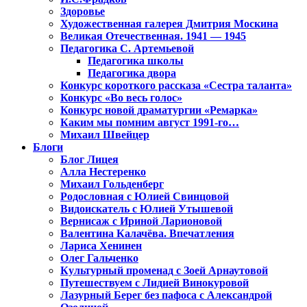
Здоровье
Художественная галерея Дмитрия Москина
Великая Отечественная. 1941 — 1945
Педагогика С. Артемьевой
Педагогика школы
Педагогика двора
Конкурс короткого рассказа «Сестра таланта»
Конкурс «Во весь голос»
Конкурс новой драматургии «Ремарка»
Каким мы помним август 1991-го…
Михаил Швейцер
Блоги
Блог Лицея
Алла Нестеренко
Михаил Гольденберг
Родословная с Юлией Свинцовой
Видоискатель с Юлией Утышевой
Вернисаж с Ириной Ларионовой
Валентина Калачёва. Впечатления
Лариса Хенинен
Олег Гальченко
Культурный променад с Зоей Арнаутовой
Путешествуем с Лидией Винокуровой
Лазурный Берег без пафоса с Александрой