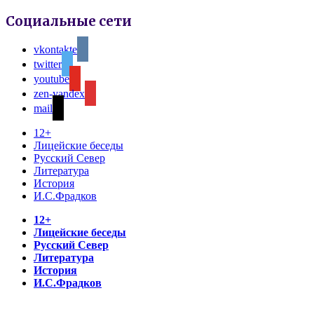
Социальные сети
vkontakte
twitter
youtube
zen-yandex
mail
12+
Лицейские беседы
Русский Север
Литература
История
И.С.Фрадков
12+
Лицейские беседы
Русский Север
Литература
История
И.С.Фрадков