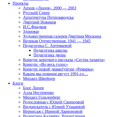
Проекты
Архив «Лицея». 2000 — 2003
Русский Север
Архитектура Петрозаводска
Дмитрий Новиков
И.С.Фрадков
Здоровье
Художественная галерея Дмитрия Москина
Великая Отечественная. 1941 — 1945
Педагогика С. Артемьевой
Педагогика школы
Педагогика двора
Конкурс короткого рассказа «Сестра таланта»
Конкурс «Во весь голос»
Конкурс новой драматургии «Ремарка»
Каким мы помним август 1991-го…
Михаил Швейцер
Блоги
Блог Лицея
Алла Нестеренко
Михаил Гольденберг
Родословная с Юлией Свинцовой
Видоискатель с Юлией Утышевой
Вернисаж с Ириной Ларионовой
Валентина Калачёва. Впечатления