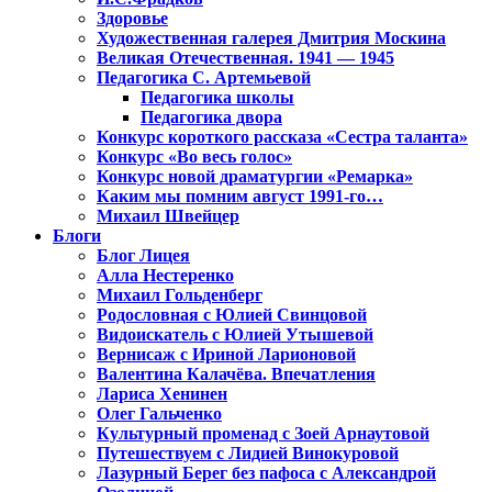
Здоровье
Художественная галерея Дмитрия Москина
Великая Отечественная. 1941 — 1945
Педагогика С. Артемьевой
Педагогика школы
Педагогика двора
Конкурс короткого рассказа «Сестра таланта»
Конкурс «Во весь голос»
Конкурс новой драматургии «Ремарка»
Каким мы помним август 1991-го…
Михаил Швейцер
Блоги
Блог Лицея
Алла Нестеренко
Михаил Гольденберг
Родословная с Юлией Свинцовой
Видоискатель с Юлией Утышевой
Вернисаж с Ириной Ларионовой
Валентина Калачёва. Впечатления
Лариса Хенинен
Олег Гальченко
Культурный променад с Зоей Арнаутовой
Путешествуем с Лидией Винокуровой
Лазурный Берег без пафоса с Александрой