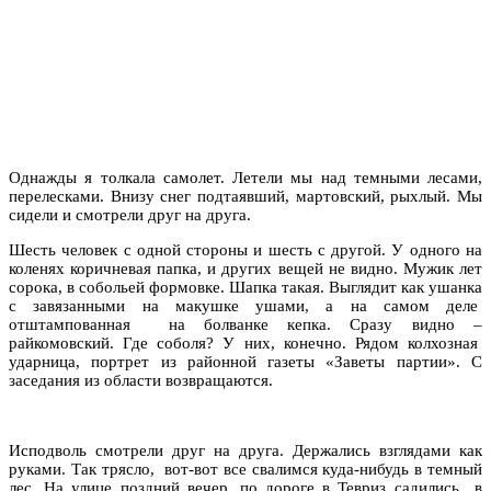
Однажды я толкала самолет. Летели мы над темными лесами,
перелесками. Внизу снег подтаявший, мартовский, рыхлый. Мы
сидели и смотрели друг на друга.
Шесть человек с одной стороны и шесть с другой. У одного на
коленях коричневая папка, и других вещей не видно. Мужик лет
сорока, в собольей формовке. Шапка такая. Выглядит как ушанка
с завязанными на макушке ушами, а на самом деле
отштампованная на болванке кепка. Сразу видно –
райкомовский. Где соболя? У них, конечно. Рядом колхозная
ударница, портрет из районной газеты «Заветы партии». С
заседания из области возвращаются.
Исподволь смотрели друг на друга. Держались взглядами как
руками. Так трясло, вот-вот все свалимся куда-нибудь в темный
лес. На улице поздний вечер, по дороге в Тевриз садились в