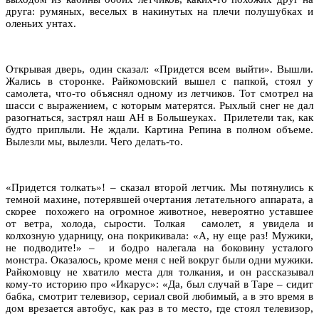
друга: румяных, веселых в накинутых на плечи полушубках и
оленьих унтах.
Открывая дверь, один сказал: «Придется всем выйти». Вышли.
Жались в сторонке. Райкомовский вышел с папкой, стоял у
самолета, что-то объяснял одному из летчиков. Тот смотрел на
шасси с выражением, с которым матерятся. Рыхлый снег не дал
разогнаться, застрял наш АН в Большеуках. Прилетели так, как
будто приплыли. Не ждали. Картина Репина в полном объеме.
Вылезли мы, вылезли. Чего делать-то.
«Придется толкать»! – сказал второй летчик. Мы потянулись к
темной махине, потерявшей очертания летательного аппарата, а
скорее похожего на огромное животное, невероятно уставшее
от ветра, холода, сырости. Толкая самолет, я увидела и
колхозную ударницу, она покрикивала: «А, ну еще раз! Мужики,
не подводите!» – и бодро налегала на боковину усталого
монстра. Оказалось, кроме меня с ней вокруг были одни мужики.
Райкомовцу не хватило места для толкания, и он рассказывал
кому-то историю про «Икарус»: «Да, был случай в Таре – сидит
бабка, смотрит телевизор, сериал свой любимый, а в это время в
дом врезается автобус, как раз в то место, где стоял телевизор,