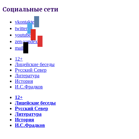
Социальные сети
vkontakte
twitter
youtube
zen-yandex
mail
12+
Лицейские беседы
Русский Север
Литература
История
И.С.Фрадков
12+
Лицейские беседы
Русский Север
Литература
История
И.С.Фрадков