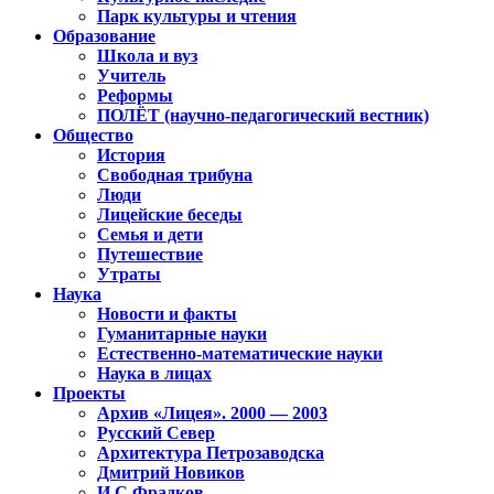
Парк культуры и чтения
Образование
Школа и вуз
Учитель
Реформы
ПОЛЁТ (научно-педагогический вестник)
Общество
История
Свободная трибуна
Люди
Лицейские беседы
Семья и дети
Путешествие
Утраты
Наука
Новости и факты
Гуманитарные науки
Естественно-математические науки
Наука в лицах
Проекты
Архив «Лицея». 2000 — 2003
Русский Север
Архитектура Петрозаводска
Дмитрий Новиков
И.С.Фрадков