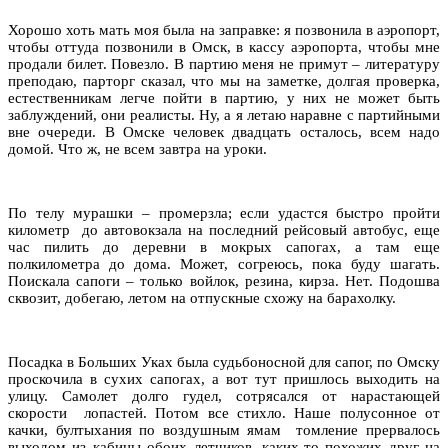
Хорошо хоть мать моя была на заправке: я позвонила в аэропорт,
чтобы оттуда позвонили в Омск, в кассу аэропорта, чтобы мне
продали билет. Повезло. В партию меня не примут – литературу
преподаю, парторг сказал, что мы на заметке, долгая проверка,
естественникам легче пойти в партию, у них не может быть
заблуждений, они реалисты. Ну, а я летаю наравне с партийными
вне очереди. В Омске человек двадцать осталось, всем надо
домой. Что ж, не всем завтра на уроки.
По телу мурашки – промерзла; если удастся быстро пройти
километр до автовокзала на последний рейсовый автобус, еще
час пилить до деревни в мокрых сапогах, а там еще
полкилометра до дома. Может, согреюсь, пока буду шагать.
Поискала сапоги – только войлок, резина, кирза. Нет. Подошва
сквозит, добегаю, летом на отпускные схожу на барахолку.
Посадка в Больших Уках была судьбоносной для сапог, по Омску
проскочила в сухих сапогах, а вот тут пришлось выходить на
улицу. Самолет долго гудел, сотрясался от нарастающей
скорости лопастей. Потом все стихло. Наше полусонное от
качки, бултыхания по воздушным ямам томление прервалось
выходом из кабины обоих летчиков, каких-то похожих друг на