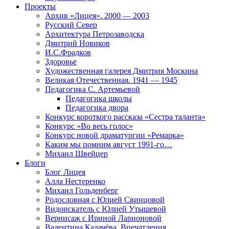
Проекты
Архив «Лицея». 2000 — 2003
Русский Север
Архитектура Петрозаводска
Дмитрий Новиков
И.С.Фрадков
Здоровье
Художественная галерея Дмитрия Москина
Великая Отечественная. 1941 — 1945
Педагогика С. Артемьевой
Педагогика школы
Педагогика двора
Конкурс короткого рассказа «Сестра таланта»
Конкурс «Во весь голос»
Конкурс новой драматургии «Ремарка»
Каким мы помним август 1991-го…
Михаил Швейцер
Блоги
Блог Лицея
Алла Нестеренко
Михаил Гольденберг
Родословная с Юлией Свинцовой
Видоискатель с Юлией Утышевой
Вернисаж с Ириной Ларионовой
Валентина Калачёва. Впечатления