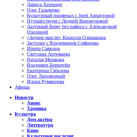
Лариса Хенинен
Олег Гальченко
Культурный променад с Зоей Арнаутовой
Путешествуем с Лидией Винокуровой
Лазурный Берег без пафоса с Александрой
Озолиной
«Задние мысли» Кирилла Олюшкина
Застолье с Владимиром Софиенко
Ирина Савкина
Светлана Артемьева
Наталья Мешкова
Владимир Берштейн
Екатерина Габалова
Олег Липовецкий
Илона Румянцева
Афиша
Новости
Анонс
Хроника
Культура
Дом актёра
Литература
Кино
Культурное наследие