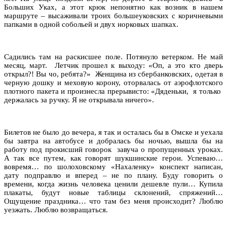
Больших Уках, а этот крюк непонятно как возник в нашем
маршруте – высаживали троих большеуковских с коричневыми
папками в одной собольей и двух норковых шапках.
Садились там на раскисшее поле. Потянуло ветерком. Не май
месяц, март. Летчик прошел к выходу: «Оп, а это кто дверь
открыл?! Вы чо, ребята?» Женщина из сбербанковских, одетая в
черную дошку и меховую корону, оторвалась от аэрофлотского
плотного пакета и произнесла прерывисто: «Дяденьки, я только
держалась за ручку. Я не открывала ничего».
Билетов не было до вечера, я так и осталась бы в Омске и уехала
бы завтра на автобусе и добралась бы ночью, вышла бы на
работу под прокисший говорок завуча о пропущенных уроках.
А так все путем, как говорят шукшинские герои. Успеваю…
вовремя… по шолоховскому «Нахаленку» конспект написан,
дату подправлю и вперед – не по плану. Буду говорить о
времени, когда жизнь человека ценили дешевле пули… Купила
плакаты, будут новые таблицы склонений, спряжений…
Ощущение праздника… что там без меня происходит? Люблю
уезжать. Люблю возвращаться.