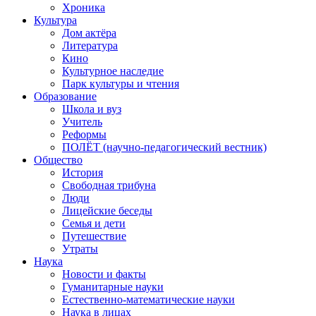
Хроника
Культура
Дом актёра
Литература
Кино
Культурное наследие
Парк культуры и чтения
Образование
Школа и вуз
Учитель
Реформы
ПОЛЁТ (научно-педагогический вестник)
Общество
История
Свободная трибуна
Люди
Лицейские беседы
Семья и дети
Путешествие
Утраты
Наука
Новости и факты
Гуманитарные науки
Естественно-математические науки
Наука в лицах