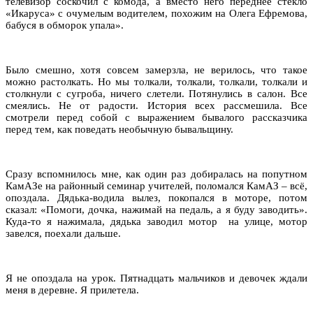
телевизор соскочил с комода, а вместо него переднее стекло
«Икаруса» с очумелым водителем, похожим на Олега Ефремова,
бабуся в обморок упала».
Было смешно, хотя совсем замерзла, не верилось, что такое
можно растолкать. Но мы толкали, толкали, толкали, толкали и
столкнули с сугроба, ничего слетели. Потянулись в салон. Все
смеялись. Не от радости. История всех рассмешила. Все
смотрели перед собой с выражением бывалого рассказчика
перед тем, как поведать необычную бывальщину.
Сразу вспомнилось мне, как один раз добиралась на попутном
КамАЗе на районный семинар учителей, поломался КамАЗ – всё,
опоздала. Дядька-водила вылез, покопался в моторе, потом
сказал: «Помоги, дочка, нажимай на педаль, а я буду заводить».
Куда-то я нажимала, дядька заводил мотор на улице, мотор
завелся, поехали дальше.
Я не опоздала на урок. Пятнадцать мальчиков и девочек ждали
меня в деревне. Я прилетела.