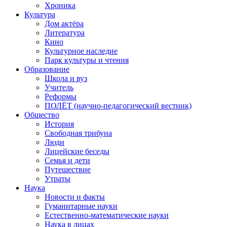
Хроника
Культура
Дом актёра
Литература
Кино
Культурное наследие
Парк культуры и чтения
Образование
Школа и вуз
Учитель
Реформы
ПОЛЁТ (научно-педагогический вестник)
Общество
История
Свободная трибуна
Люди
Лицейские беседы
Семья и дети
Путешествие
Утраты
Наука
Новости и факты
Гуманитарные науки
Естественно-математические науки
Наука в лицах