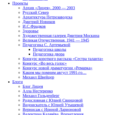
Проекты
Архив «Лицея». 2000 — 2003
Русский Север
Архитектура Петрозаводска
Дмитрий Новиков
И.С.Фрадков
Здоровье
Художественная галерея Дмитрия Москина
Великая Отечественная. 1941 — 1945
Педагогика С. Артемьевой
Педагогика школы
Педагогика двора
Конкурс короткого рассказа «Сестра таланта»
Конкурс «Во весь голос»
Конкурс новой драматургии «Ремарка»
Каким мы помним август 1991-го…
Михаил Швейцер
Блоги
Блог Лицея
Алла Нестеренко
Михаил Гольденберг
Родословная с Юлией Свинцовой
Видоискатель с Юлией Утышевой
Вернисаж с Ириной Ларионовой
Валентина Калачёва. Впечатления