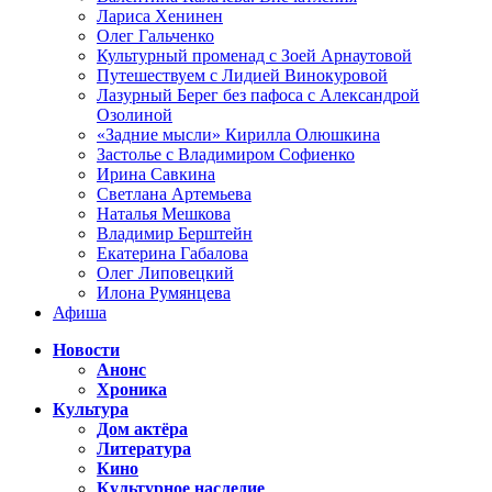
Лариса Хенинен
Олег Гальченко
Культурный променад с Зоей Арнаутовой
Путешествуем с Лидией Винокуровой
Лазурный Берег без пафоса с Александрой
Озолиной
«Задние мысли» Кирилла Олюшкина
Застолье с Владимиром Софиенко
Ирина Савкина
Светлана Артемьева
Наталья Мешкова
Владимир Берштейн
Екатерина Габалова
Олег Липовецкий
Илона Румянцева
Афиша
Новости
Анонс
Хроника
Культура
Дом актёра
Литература
Кино
Культурное наследие