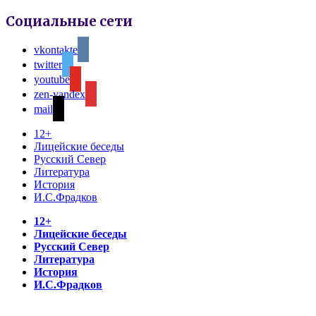
Социальные сети
vkontakte
twitter
youtube
zen-yandex
mail
12+
Лицейские беседы
Русский Север
Литература
История
И.С.Фрадков
12+
Лицейские беседы
Русский Север
Литература
История
И.С.Фрадков