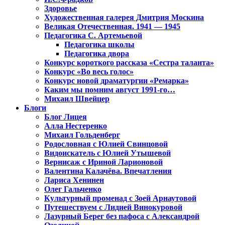
Здоровье
Художественная галерея Дмитрия Москина
Великая Отечественная. 1941 — 1945
Педагогика С. Артемьевой
Педагогика школы
Педагогика двора
Конкурс короткого рассказа «Сестра таланта»
Конкурс «Во весь голос»
Конкурс новой драматургии «Ремарка»
Каким мы помним август 1991-го…
Михаил Швейцер
Блоги
Блог Лицея
Алла Нестеренко
Михаил Гольденберг
Родословная с Юлией Свинцовой
Видоискатель с Юлией Утышевой
Вернисаж с Ириной Ларионовой
Валентина Калачёва. Впечатления
Лариса Хенинен
Олег Гальченко
Культурный променад с Зоей Арнаутовой
Путешествуем с Лидией Винокуровой
Лазурный Берег без пафоса с Александрой