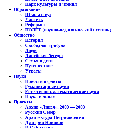
Парк культуры и чтения
Образование
Школа и вуз
Учитель
Реформы
ПОЛЁТ (научно-педагогический вестник)
Общество
История
Свободная трибуна
Люди
Лицейские беседы
Семья и дети
Путешествие
Утраты
Наука
Новости и факты
Гуманитарные науки
Естественно-математические науки
Наука в лицах
Проекты
Архив «Лицея». 2000 — 2003
Русский Север
Архитектура Петрозаводска
Дмитрий Новиков
И.С.Фрадков