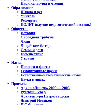
Парк культуры и чтения
Образование
Школа и вуз
Учитель
Реформы
ПОЛЁТ (научно-педагогический вестник)
Общество
История
Свободная трибуна
Люди
Лицейские беседы
Семья и дети
Путешествие
Утраты
Наука
Новости и факты
Гуманитарные науки
Естественно-математические науки
Наука в лицах
Проекты
Архив «Лицея». 2000 — 2003
Русский Север
Архитектура Петрозаводска
Дмитрий Новиков
И.С.Фрадков