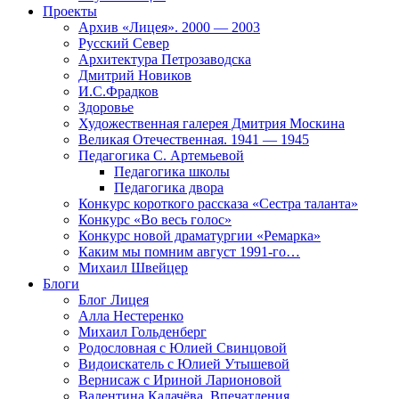
Проекты
Архив «Лицея». 2000 — 2003
Русский Север
Архитектура Петрозаводска
Дмитрий Новиков
И.С.Фрадков
Здоровье
Художественная галерея Дмитрия Москина
Великая Отечественная. 1941 — 1945
Педагогика С. Артемьевой
Педагогика школы
Педагогика двора
Конкурс короткого рассказа «Сестра таланта»
Конкурс «Во весь голос»
Конкурс новой драматургии «Ремарка»
Каким мы помним август 1991-го…
Михаил Швейцер
Блоги
Блог Лицея
Алла Нестеренко
Михаил Гольденберг
Родословная с Юлией Свинцовой
Видоискатель с Юлией Утышевой
Вернисаж с Ириной Ларионовой
Валентина Калачёва. Впечатления