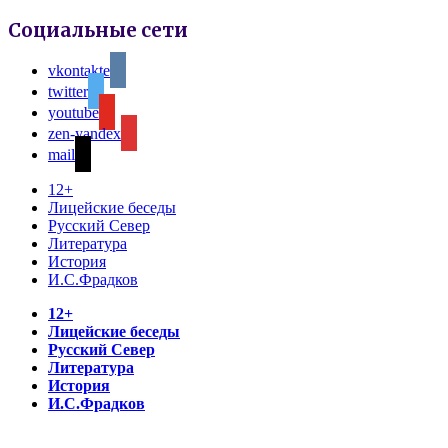
Социальные сети
vkontakte
twitter
youtube
zen-yandex
mail
12+
Лицейские беседы
Русский Север
Литература
История
И.С.Фрадков
12+
Лицейские беседы
Русский Север
Литература
История
И.С.Фрадков