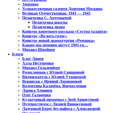
Здоровье
Художественная галерея Дмитрия Москина
Великая Отечественная. 1941 — 1945
Педагогика С. Артемьевой
Педагогика школы
Педагогика двора
Конкурс короткого рассказа «Сестра таланта»
Конкурс «Во весь голос»
Конкурс новой драматургии «Ремарка»
Каким мы помним август 1991-го…
Михаил Швейцер
Блоги
Блог Лицея
Алла Нестеренко
Михаил Гольденберг
Родословная с Юлией Свинцовой
Видоискатель с Юлией Утышевой
Вернисаж с Ириной Ларионовой
Валентина Калачёва. Впечатления
Лариса Хенинен
Олег Гальченко
Культурный променад с Зоей Арнаутовой
Путешествуем с Лидией Винокуровой
Лазурный Берег без пафоса с Александрой