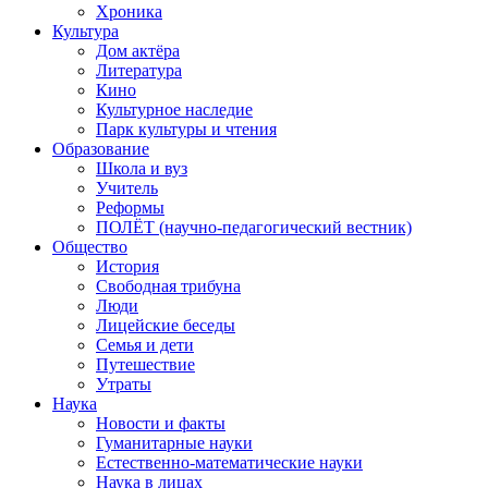
Хроника
Культура
Дом актёра
Литература
Кино
Культурное наследие
Парк культуры и чтения
Образование
Школа и вуз
Учитель
Реформы
ПОЛЁТ (научно-педагогический вестник)
Общество
История
Свободная трибуна
Люди
Лицейские беседы
Семья и дети
Путешествие
Утраты
Наука
Новости и факты
Гуманитарные науки
Естественно-математические науки
Наука в лицах