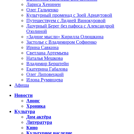
Лариса Хенинен
Олег Гальченко
Культурный променад с Зоей Арнаутовой
Путешествуем с Лидией Винокуровой
Лазурный Берег без пафоса с Александрой
Озолиной
«Задние мысли» Кирилла Олюшкина
Застолье с Владимиром Софиенко
Ирина Савкина
Светлана Артемьева
Наталья Мешкова
Владимир Берштейн
Екатерина Габалова
Олег Липовецкий
Илона Румянцева
Афиша
Новости
Анонс
Хроника
Культура
Дом актёра
Литература
Кино
Культурное наследие