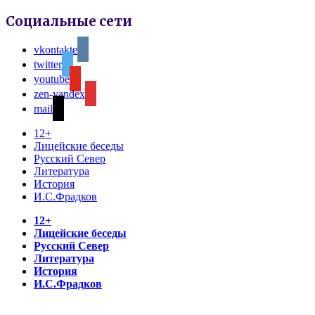
Социальные сети
vkontakte
twitter
youtube
zen-yandex
mail
12+
Лицейские беседы
Русский Север
Литература
История
И.С.Фрадков
12+
Лицейские беседы
Русский Север
Литература
История
И.С.Фрадков