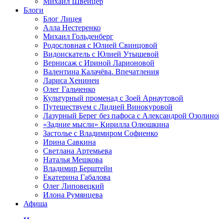
Михаил Швейцер
Блоги
Блог Лицея
Алла Нестеренко
Михаил Гольденберг
Родословная с Юлией Свинцовой
Видоискатель с Юлией Утышевой
Вернисаж с Ириной Ларионовой
Валентина Калачёва. Впечатления
Лариса Хенинен
Олег Гальченко
Культурный променад с Зоей Арнаутовой
Путешествуем с Лидией Винокуровой
Лазурный Берег без пафоса с Александрой Озолино
«Задние мысли» Кирилла Олюшкина
Застолье с Владимиром Софиенко
Ирина Савкина
Светлана Артемьева
Наталья Мешкова
Владимир Берштейн
Екатерина Габалова
Олег Липовецкий
Илона Румянцева
Афиша