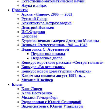
Естественно-математические науки
Наука в лицах
Проекты
Архив «Лицея». 2000 — 2003
Русский Север
Архитектура Петрозаводска
Дмитрий Новиков
И.С.Фрадков
Здоровье
Художественная галерея Дмитрия Москина
Великая Отечественная. 1941 — 1945
Педагогика С. Артемьевой
Педагогика школы
Педагогика двора
Конкурс короткого рассказа «Сестра таланта»
Конкурс «Во весь голос»
Конкурс новой драматургии «Ремарка»
Каким мы помним август 1991-го…
Михаил Швейцер
Блоги
Блог Лицея
Алла Нестеренко
Михаил Гольденберг
Родословная с Юлией Свинцовой
Видоискатель с Юлией Утышевой