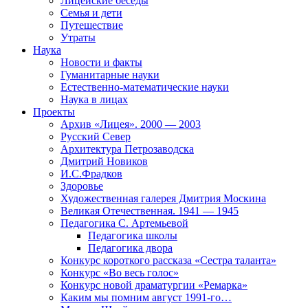
Лицейские беседы
Семья и дети
Путешествие
Утраты
Наука
Новости и факты
Гуманитарные науки
Естественно-математические науки
Наука в лицах
Проекты
Архив «Лицея». 2000 — 2003
Русский Север
Архитектура Петрозаводска
Дмитрий Новиков
И.С.Фрадков
Здоровье
Художественная галерея Дмитрия Москина
Великая Отечественная. 1941 — 1945
Педагогика С. Артемьевой
Педагогика школы
Педагогика двора
Конкурс короткого рассказа «Сестра таланта»
Конкурс «Во весь голос»
Конкурс новой драматургии «Ремарка»
Каким мы помним август 1991-го…