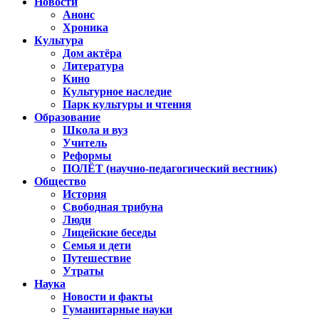
Новости
Анонс
Хроника
Культура
Дом актёра
Литература
Кино
Культурное наследие
Парк культуры и чтения
Образование
Школа и вуз
Учитель
Реформы
ПОЛЁТ (научно-педагогический вестник)
Общество
История
Свободная трибуна
Люди
Лицейские беседы
Семья и дети
Путешествие
Утраты
Наука
Новости и факты
Гуманитарные науки