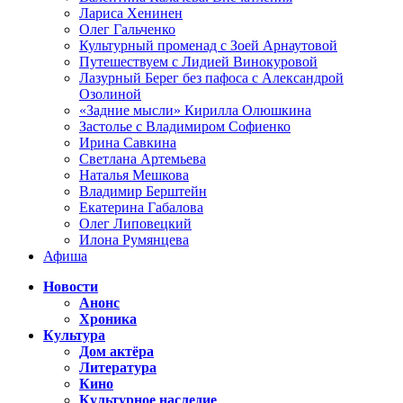
Лариса Хенинен
Олег Гальченко
Культурный променад с Зоей Арнаутовой
Путешествуем с Лидией Винокуровой
Лазурный Берег без пафоса с Александрой
Озолиной
«Задние мысли» Кирилла Олюшкина
Застолье с Владимиром Софиенко
Ирина Савкина
Светлана Артемьева
Наталья Мешкова
Владимир Берштейн
Екатерина Габалова
Олег Липовецкий
Илона Румянцева
Афиша
Новости
Анонс
Хроника
Культура
Дом актёра
Литература
Кино
Культурное наследие