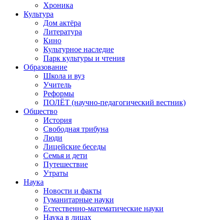
Хроника
Культура
Дом актёра
Литература
Кино
Культурное наследие
Парк культуры и чтения
Образование
Школа и вуз
Учитель
Реформы
ПОЛЁТ (научно-педагогический вестник)
Общество
История
Свободная трибуна
Люди
Лицейские беседы
Семья и дети
Путешествие
Утраты
Наука
Новости и факты
Гуманитарные науки
Естественно-математические науки
Наука в лицах