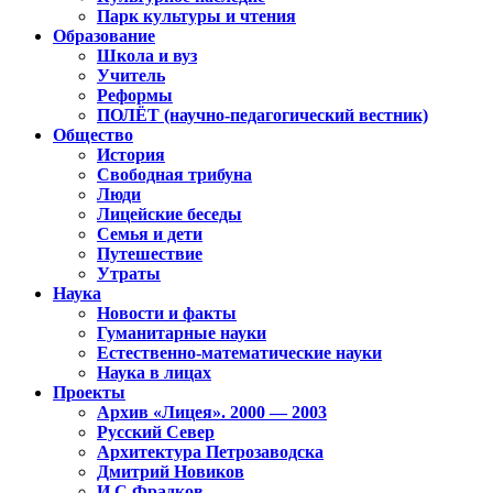
Парк культуры и чтения
Образование
Школа и вуз
Учитель
Реформы
ПОЛЁТ (научно-педагогический вестник)
Общество
История
Свободная трибуна
Люди
Лицейские беседы
Семья и дети
Путешествие
Утраты
Наука
Новости и факты
Гуманитарные науки
Естественно-математические науки
Наука в лицах
Проекты
Архив «Лицея». 2000 — 2003
Русский Север
Архитектура Петрозаводска
Дмитрий Новиков
И.С.Фрадков