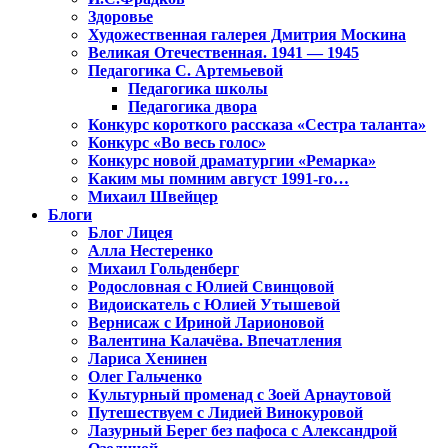
Здоровье
Художественная галерея Дмитрия Москина
Великая Отечественная. 1941 — 1945
Педагогика С. Артемьевой
Педагогика школы
Педагогика двора
Конкурс короткого рассказа «Сестра таланта»
Конкурс «Во весь голос»
Конкурс новой драматургии «Ремарка»
Каким мы помним август 1991-го…
Михаил Швейцер
Блоги
Блог Лицея
Алла Нестеренко
Михаил Гольденберг
Родословная с Юлией Свинцовой
Видоискатель с Юлией Утышевой
Вернисаж с Ириной Ларионовой
Валентина Калачёва. Впечатления
Лариса Хенинен
Олег Гальченко
Культурный променад с Зоей Арнаутовой
Путешествуем с Лидией Винокуровой
Лазурный Берег без пафоса с Александрой