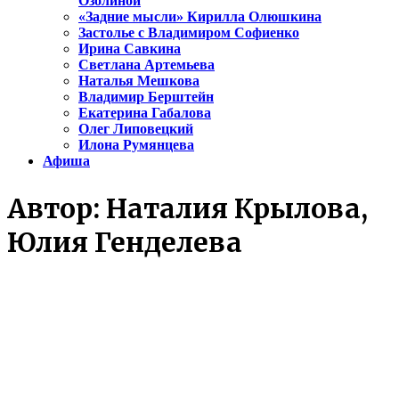
Озолиной
«Задние мысли» Кирилла Олюшкина
Застолье с Владимиром Софиенко
Ирина Савкина
Светлана Артемьева
Наталья Мешкова
Владимир Берштейн
Екатерина Габалова
Олег Липовецкий
Илона Румянцева
Афиша
Автор:
Наталия Крылова,
Юлия Генделева