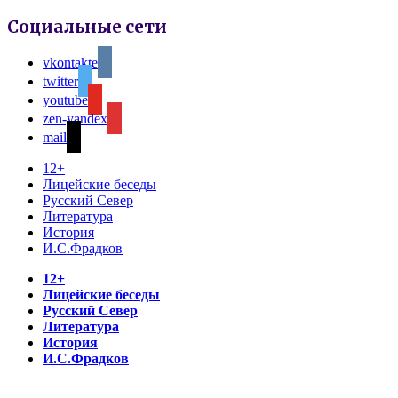
Социальные сети
vkontakte
twitter
youtube
zen-yandex
mail
12+
Лицейские беседы
Русский Север
Литература
История
И.С.Фрадков
12+
Лицейские беседы
Русский Север
Литература
История
И.С.Фрадков