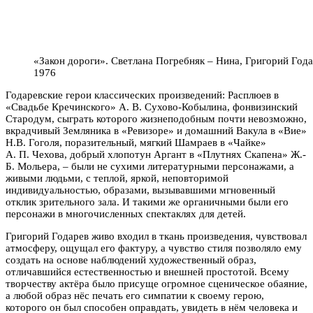
«Закон дороги». Светлана Погребняк – Нина, Григорий Года
1976
Годаревские герои классических произведений: Расплюев в
«Свадьбе Кречинского» А. В. Сухово-Кобылина, фонвизинский
Стародум, сыграть которого жизнеподобным почти невозможно,
вкрадчивый Земляника в «Ревизоре» и домашний Вакула в «Вие»
Н.В. Гоголя, поразительный, мягкий Шамраев в «Чайке»
А. П. Чехова, добрый хлопотун Аргант в «Плутнях Скапена» Ж.-
Б. Мольера, – были не сухими литературными персонажами, а
живыми людьми, с теплой, яркой, неповторимой
индивидуальностью, образами, вызывавшими мгновенный
отклик зрительного зала. И такими же органичными были его
персонажи в многочисленных спектаклях для детей.
Григорий Годарев живо входил в ткань произведения, чувствовал
атмосферу, ощущал его фактуру, а чувство стиля позволяло ему
создать на основе наблюдений художественный образ,
отличавшийся естественностью и внешней простотой. Всему
творчеству актёра было присуще огромное сценическое обаяние,
а любой образ нёс печать его симпатии к своему герою,
которого он был способен оправдать, увидеть в нём человека и