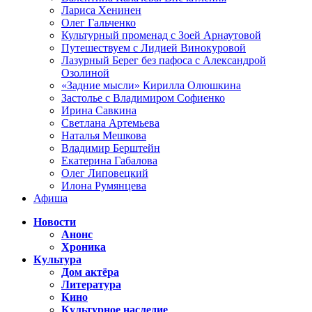
Лариса Хенинен
Олег Гальченко
Культурный променад с Зоей Арнаутовой
Путешествуем с Лидией Винокуровой
Лазурный Берег без пафоса с Александрой
Озолиной
«Задние мысли» Кирилла Олюшкина
Застолье с Владимиром Софиенко
Ирина Савкина
Светлана Артемьева
Наталья Мешкова
Владимир Берштейн
Екатерина Габалова
Олег Липовецкий
Илона Румянцева
Афиша
Новости
Анонс
Хроника
Культура
Дом актёра
Литература
Кино
Культурное наследие