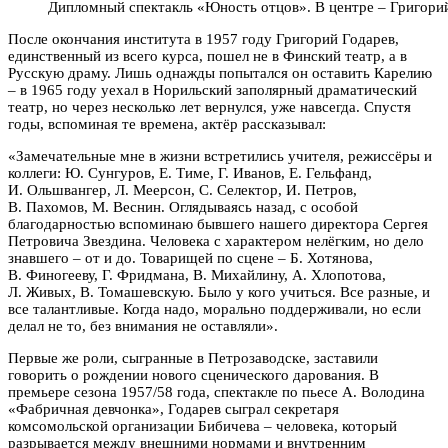
Дипломный спектакль «Юность отцов». В центре – Григорий
После окончания института в 1957 году Григорий Годарев,
единственный из всего курса, пошел не в Финский театр, а в
Русскую драму. Лишь однажды попытался он оставить Карелию
– в 1965 году уехал в Норильский заполярный драматический
театр, но через несколько лет вернулся, уже навсегда. Спустя
годы, вспоминая те времена, актёр рассказывал:
«Замечательные мне в жизни встретились учителя, режиссёры и
коллеги: Ю. Сунгуров, Е. Тиме, Г. Иванов, Е. Гельфанд,
И. Ольшвангер, Л. Меерсон, С. Селектор, И. Петров,
В. Пахомов, М. Веснин. Оглядываясь назад, с особой
благодарностью вспоминаю бывшего нашего директора Сергея
Петровича Звездина. Человека с характером нелёгким, но дело
знавшего – от и до. Товарищей по сцене – Б. Хотянова,
В. Финогееву, Г. Фридмана, В. Михайлину, А. Хлопотова,
Л. Живых, В. Томашевскую. Было у кого учиться. Все разные, и
все талантливые. Когда надо, морально поддерживали, но если
делал не то, без внимания не оставляли».
Первые же роли, сыгранные в Петрозаводске, заставили
говорить о рождении нового сценического дарования. В
премьере сезона 1957/58 года, спектакле по пьесе А. Володина
«Фабричная девчонка», Годарев сыграл секретаря
комсомольской организации Бибичева – человека, который
разрывается между внешними нормами и внутренним