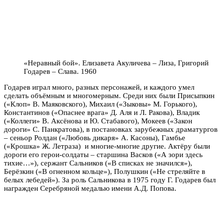
«Неравный бой». Елизавета Акуличева – Лиза, Григорий
Годарев – Слава. 1960
Годарев играл много, разных персонажей, и каждого умел
сделать объёмным и многомерным. Среди них были Присыпкин
(«Клоп» В. Маяковского), Михаил («Зыковы» М. Горького),
Константинов («Опаснее врага» Д. Аля и Л. Ракова), Владик
(«Коллеги» В. Аксёнова и Ю. Стабавого), Мокеев («Закон
дороги» С. Панкратова), в постановках зарубежных драматургов
– сеньор Ролдан («Любовь дикаря» А. Касоны), Гамбье
(«Крошка» Ж. Летраза) и многие-многие другие. Актёру были
дороги его герои-солдаты – старшина Васков («А зори здесь
тихие…»), сержант Сальников («В списках не значился»),
Берёзкин («В огненном кольце»), Полушкин («Не стреляйте в
белых лебедей»). За роль Сальникова в 1975 году Г. Годарев был
награжден Серебряной медалью имени А.Д. Попова.