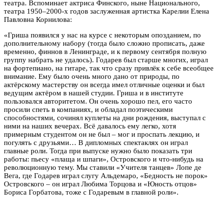
театра. Вспоминает актриса Финского, ныне Национального,
театра 1950–2000-х годов заслуженная артистка Карелии Елена
Павловна Корнилова:
«Гриша появился у нас на курсе с некоторым опозданием, по
дополнительному набору (тогда было сложно прописать, даже
временно, финнов в Ленинграде, и к первому сентября полную
группу набрать не удалось). Годарев был старше многих, играл
на фортепиано, на гитаре, так что сразу привлёк к себе всеобщее
внимание. Ему было очень много дано от природы, по
актёрскому мастерству он всегда имел отличные оценки и был
ведущим актёром в нашей студии. Гриша и в институте
пользовался авторитетом. Он очень хорошо пел, его часто
просили спеть в компаниях, и обладал поэтическими
способностями, сочинял куплеты на дни рождения, выступал с
ними на наших вечерах. Всё давалось ему легко, хотя
примерным студентом он не был – мог и проспать лекцию, и
погулять с друзьями… В дипломных спектаклях он играл
главные роли. Тогда при выпуске нужно было показать три
работы: пьесу «плаща и шпаги», Островского и что-нибудь на
революционную тему. Мы ставили «Учителя танцев» Лопе де
Вега, где Годарев играл слугу Альдемаро, «Бедность не порок»
Островского – он играл Любима Торцова и «Юность отцов»
Бориса Горбатова, тоже с Годаревым в главной роли».