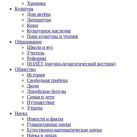
Хроника
Культура
Дом актёра
Литература
Кино
Культурное наследие
Парк культуры и чтения
Образование
Школа и вуз
Учитель
Реформы
ПОЛЁТ (научно-педагогический вестник)
Общество
История
Свободная трибуна
Люди
Лицейские беседы
Семья и дети
Путешествие
Утраты
Наука
Новости и факты
Гуманитарные науки
Естественно-математические науки
Наука в лицах