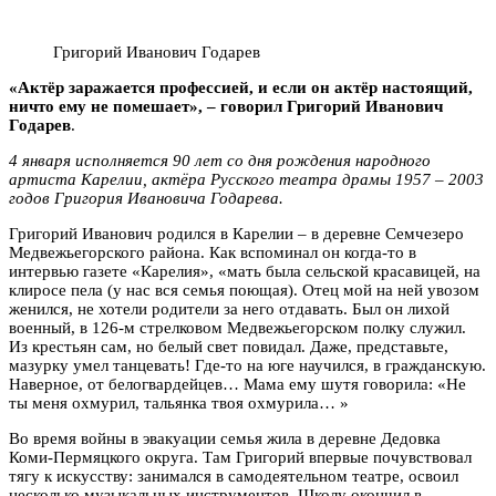
Григорий Иванович Годарев
«Актёр заражается профессией, и если он актёр настоящий,
ничто ему не помешает», – говорил Григорий Иванович
Годарев
.
4 января исполняется 90 лет со дня рождения народного
артиста Карелии, актёра Русского театра драмы 1957 – 2003
годов Григория Ивановича Годарева.
Григорий Иванович родился в Карелии – в деревне Семчезеро
Медвежьегорского района. Как вспоминал он когда-то в
интервью газете «Карелия», «мать была сельской красавицей, на
клиросе пела (у нас вся семья поющая). Отец мой на ней увозом
женился, не хотели родители за него отдавать. Был он лихой
военный, в 126-м стрелковом Медвежьегорском полку служил.
Из крестьян сам, но белый свет повидал. Даже, представьте,
мазурку умел танцевать! Где-то на юге научился, в гражданскую.
Наверное, от белогвардейцев… Мама ему шутя говорила: «Не
ты меня охмурил, тальянка твоя охмурила… »
Во время войны в эвакуации семья жила в деревне Дедовка
Коми-Пермяцкого округа. Там Григорий впервые почувствовал
тягу к искусству: занимался в самодеятельном театре, освоил
несколько музыкальных инструментов. Школу окончил в