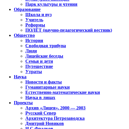
Парк культуры и чтения
Образование
Школа и вуз
Учитель
Реформы
ПОЛЁТ (научно-педагогический вестник)
Общество
История
Свободная трибуна
Люди
Лицейские беседы
Семья и дети
Путешествие
Утраты
Наука
Новости и факты
Гуманитарные науки
Естественно-математические науки
Наука в лицах
Проекты
Архив «Лицея». 2000 — 2003
Русский Север
Архитектура Петрозаводска
Дмитрий Новиков
И.С.Фрадков