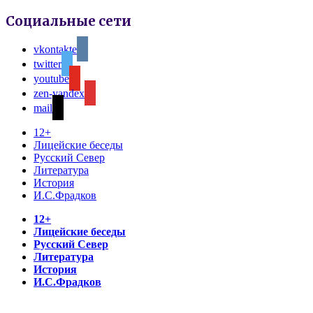
Социальные сети
vkontakte
twitter
youtube
zen-yandex
mail
12+
Лицейские беседы
Русский Север
Литература
История
И.С.Фрадков
12+
Лицейские беседы
Русский Север
Литература
История
И.С.Фрадков