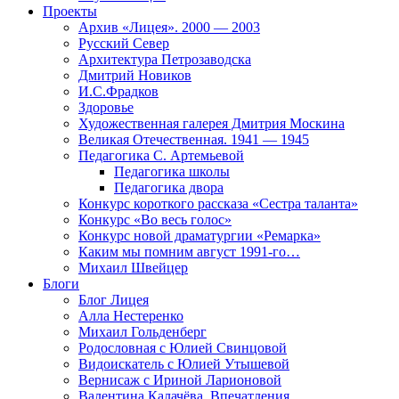
Проекты
Архив «Лицея». 2000 — 2003
Русский Север
Архитектура Петрозаводска
Дмитрий Новиков
И.С.Фрадков
Здоровье
Художественная галерея Дмитрия Москина
Великая Отечественная. 1941 — 1945
Педагогика С. Артемьевой
Педагогика школы
Педагогика двора
Конкурс короткого рассказа «Сестра таланта»
Конкурс «Во весь голос»
Конкурс новой драматургии «Ремарка»
Каким мы помним август 1991-го…
Михаил Швейцер
Блоги
Блог Лицея
Алла Нестеренко
Михаил Гольденберг
Родословная с Юлией Свинцовой
Видоискатель с Юлией Утышевой
Вернисаж с Ириной Ларионовой
Валентина Калачёва. Впечатления