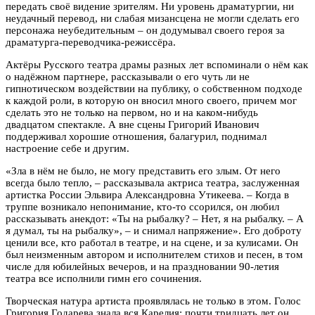
передать своё видение зрителям. Ни уровень драматургии, ни
неудачный перевод, ни слабая мизансцена не могли сделать его
персонажа неубедительным – он додумывал своего героя за
драматурга-переводчика-режиссёра.
Актёры Русского театра драмы разных лет вспоминали о нём как
о надёжном партнере, рассказывали о его чуть ли не
гипнотическом воздействии на публику, о собственном подходе
к каждой роли, в которую он вносил много своего, причем мог
сделать это не только на первом, но и на каком-нибудь
двадцатом спектакле. А вне сцены Григорий Иванович
поддерживал хорошие отношения, балагурил, поднимал
настроение себе и другим.
«Зла в нём не было, не могу представить его злым. От него
всегда было тепло, – рассказывала актриса театра, заслуженная
артистка России Эльвира Александровна Утикеева. – Когда в
труппе возникало непонимание, кто-то ссорился, он любил
рассказывать анекдот: «Ты на рыбалку? – Нет, я на рыбалку. – А
я думал, ты на рыбалку», – и снимал напряжение». Его доброту
ценили все, кто работал в театре, и на сцене, и за кулисами. Он
был неизменным автором и исполнителем стихов и песен, в том
числе для юбилейных вечеров, и на праздновании 90-летия
театра все исполнили гимн его сочинения.
Творческая натура артиста проявлялась не только в этом. Голос
Григория Годарева знала вся Карелия: почти тридцать лет он