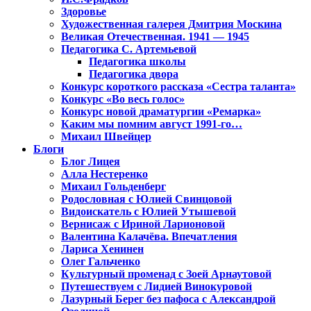
Здоровье
Художественная галерея Дмитрия Москина
Великая Отечественная. 1941 — 1945
Педагогика С. Артемьевой
Педагогика школы
Педагогика двора
Конкурс короткого рассказа «Сестра таланта»
Конкурс «Во весь голос»
Конкурс новой драматургии «Ремарка»
Каким мы помним август 1991-го…
Михаил Швейцер
Блоги
Блог Лицея
Алла Нестеренко
Михаил Гольденберг
Родословная с Юлией Свинцовой
Видоискатель с Юлией Утышевой
Вернисаж с Ириной Ларионовой
Валентина Калачёва. Впечатления
Лариса Хенинен
Олег Гальченко
Культурный променад с Зоей Арнаутовой
Путешествуем с Лидией Винокуровой
Лазурный Берег без пафоса с Александрой