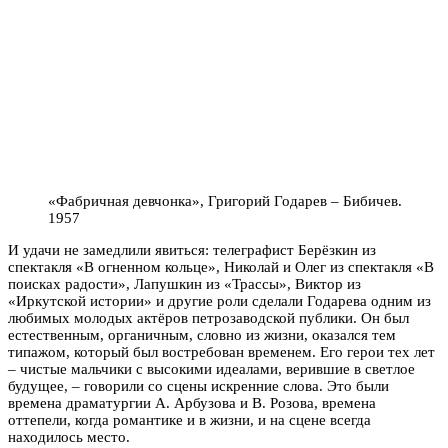
«Фабричная девчонка», Григорий Годарев – Бибичев.
1957
И удачи не замедлили явиться: телеграфист Берёзкин из
спектакля «В огненном кольце», Николай и Олег из спектакля «В
поисках радости», Лапушкин из «Трассы», Виктор из
«Иркутской истории» и другие роли сделали Годарева одним из
любимых молодых актёров петрозаводской публики. Он был
естественным, органичным, словно из жизни, оказался тем
типажом, который был востребован временем. Его герои тех лет
– чистые мальчики с высокими идеалами, верившие в светлое
будущее, – говорили со сцены искренние слова. Это были
времена драматургии А. Арбузова и В. Розова, времена
оттепели, когда романтике и в жизни, и на сцене всегда
находилось место.