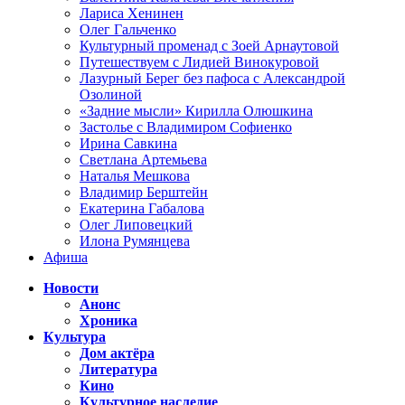
Лариса Хенинен
Олег Гальченко
Культурный променад с Зоей Арнаутовой
Путешествуем с Лидией Винокуровой
Лазурный Берег без пафоса с Александрой
Озолиной
«Задние мысли» Кирилла Олюшкина
Застолье с Владимиром Софиенко
Ирина Савкина
Светлана Артемьева
Наталья Мешкова
Владимир Берштейн
Екатерина Габалова
Олег Липовецкий
Илона Румянцева
Афиша
Новости
Анонс
Хроника
Культура
Дом актёра
Литература
Кино
Культурное наследие