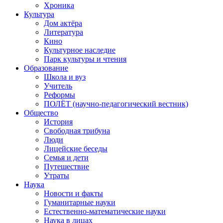
Хроника
Культура
Дом актёра
Литература
Кино
Культурное наследие
Парк культуры и чтения
Образование
Школа и вуз
Учитель
Реформы
ПОЛЁТ (научно-педагогический вестник)
Общество
История
Свободная трибуна
Люди
Лицейские беседы
Семья и дети
Путешествие
Утраты
Наука
Новости и факты
Гуманитарные науки
Естественно-математические науки
Наука в лицах