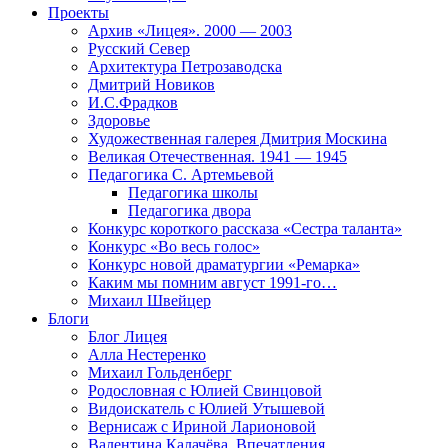
Проекты
Архив «Лицея». 2000 — 2003
Русский Север
Архитектура Петрозаводска
Дмитрий Новиков
И.С.Фрадков
Здоровье
Художественная галерея Дмитрия Москина
Великая Отечественная. 1941 — 1945
Педагогика С. Артемьевой
Педагогика школы
Педагогика двора
Конкурс короткого рассказа «Сестра таланта»
Конкурс «Во весь голос»
Конкурс новой драматургии «Ремарка»
Каким мы помним август 1991-го…
Михаил Швейцер
Блоги
Блог Лицея
Алла Нестеренко
Михаил Гольденберг
Родословная с Юлией Свинцовой
Видоискатель с Юлией Утышевой
Вернисаж с Ириной Ларионовой
Валентина Калачёва. Впечатления