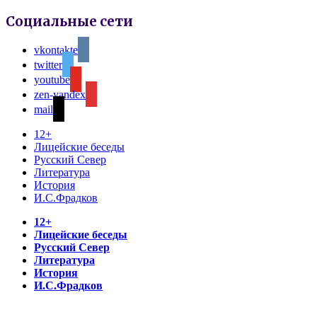
Социальные сети
vkontakte
twitter
youtube
zen-yandex
mail
12+
Лицейские беседы
Русский Север
Литература
История
И.С.Фрадков
12+
Лицейские беседы
Русский Север
Литература
История
И.С.Фрадков