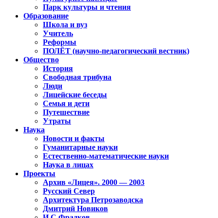
Парк культуры и чтения
Образование
Школа и вуз
Учитель
Реформы
ПОЛЁТ (научно-педагогический вестник)
Общество
История
Свободная трибуна
Люди
Лицейские беседы
Семья и дети
Путешествие
Утраты
Наука
Новости и факты
Гуманитарные науки
Естественно-математические науки
Наука в лицах
Проекты
Архив «Лицея». 2000 — 2003
Русский Север
Архитектура Петрозаводска
Дмитрий Новиков
И.С.Фрадков