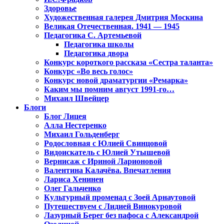
Здоровье
Художественная галерея Дмитрия Москина
Великая Отечественная. 1941 — 1945
Педагогика С. Артемьевой
Педагогика школы
Педагогика двора
Конкурс короткого рассказа «Сестра таланта»
Конкурс «Во весь голос»
Конкурс новой драматургии «Ремарка»
Каким мы помним август 1991-го…
Михаил Швейцер
Блоги
Блог Лицея
Алла Нестеренко
Михаил Гольденберг
Родословная с Юлией Свинцовой
Видоискатель с Юлией Утышевой
Вернисаж с Ириной Ларионовой
Валентина Калачёва. Впечатления
Лариса Хенинен
Олег Гальченко
Культурный променад с Зоей Арнаутовой
Путешествуем с Лидией Винокуровой
Лазурный Берег без пафоса с Александрой