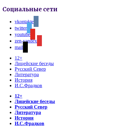
Социальные сети
vkontakte
twitter
youtube
zen-yandex
mail
12+
Лицейские беседы
Русский Север
Литература
История
И.С.Фрадков
12+
Лицейские беседы
Русский Север
Литература
История
И.С.Фрадков