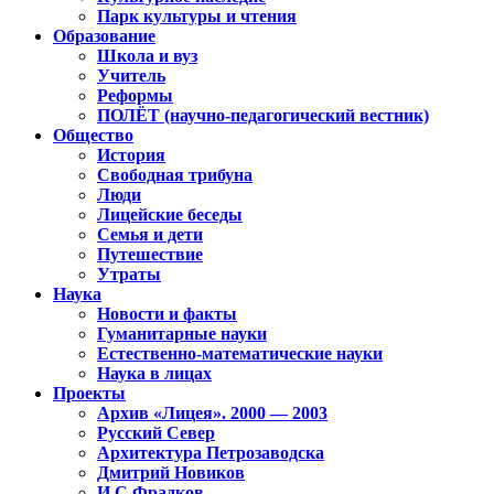
Парк культуры и чтения
Образование
Школа и вуз
Учитель
Реформы
ПОЛЁТ (научно-педагогический вестник)
Общество
История
Свободная трибуна
Люди
Лицейские беседы
Семья и дети
Путешествие
Утраты
Наука
Новости и факты
Гуманитарные науки
Естественно-математические науки
Наука в лицах
Проекты
Архив «Лицея». 2000 — 2003
Русский Север
Архитектура Петрозаводска
Дмитрий Новиков
И.С.Фрадков