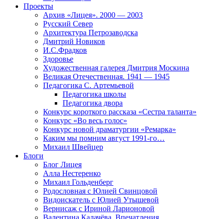
Проекты
Архив «Лицея». 2000 — 2003
Русский Север
Архитектура Петрозаводска
Дмитрий Новиков
И.С.Фрадков
Здоровье
Художественная галерея Дмитрия Москина
Великая Отечественная. 1941 — 1945
Педагогика С. Артемьевой
Педагогика школы
Педагогика двора
Конкурс короткого рассказа «Сестра таланта»
Конкурс «Во весь голос»
Конкурс новой драматургии «Ремарка»
Каким мы помним август 1991-го…
Михаил Швейцер
Блоги
Блог Лицея
Алла Нестеренко
Михаил Гольденберг
Родословная с Юлией Свинцовой
Видоискатель с Юлией Утышевой
Вернисаж с Ириной Ларионовой
Валентина Калачёва. Впечатления