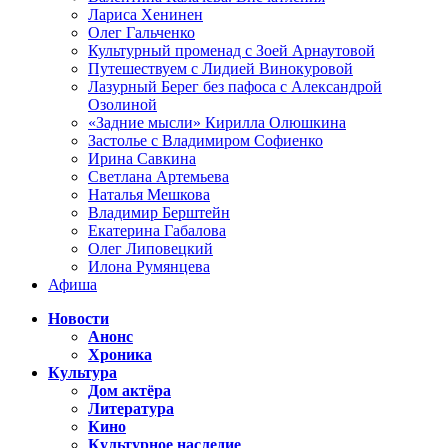
Лариса Хенинен
Олег Гальченко
Культурный променад с Зоей Арнаутовой
Путешествуем с Лидией Винокуровой
Лазурный Берег без пафоса с Александрой
Озолиной
«Задние мысли» Кирилла Олюшкина
Застолье с Владимиром Софиенко
Ирина Савкина
Светлана Артемьева
Наталья Мешкова
Владимир Берштейн
Екатерина Габалова
Олег Липовецкий
Илона Румянцева
Афиша
Новости
Анонс
Хроника
Культура
Дом актёра
Литература
Кино
Культурное наследие