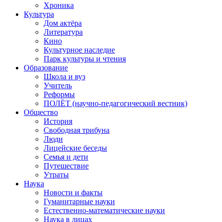
Хроника
Культура
Дом актёра
Литература
Кино
Культурное наследие
Парк культуры и чтения
Образование
Школа и вуз
Учитель
Реформы
ПОЛЁТ (научно-педагогический вестник)
Общество
История
Свободная трибуна
Люди
Лицейские беседы
Семья и дети
Путешествие
Утраты
Наука
Новости и факты
Гуманитарные науки
Естественно-математические науки
Наука в лицах