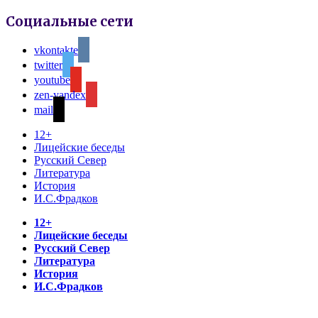
Социальные сети
vkontakte
twitter
youtube
zen-yandex
mail
12+
Лицейские беседы
Русский Север
Литература
История
И.С.Фрадков
12+
Лицейские беседы
Русский Север
Литература
История
И.С.Фрадков