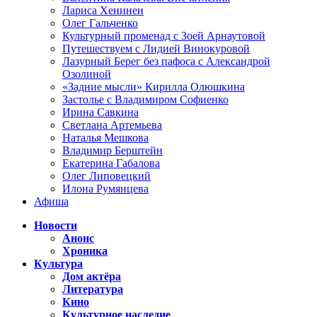
Лариса Хенинен
Олег Гальченко
Культурный променад с Зоей Арнаутовой
Путешествуем с Лидией Винокуровой
Лазурный Берег без пафоса с Александрой
Озолиной
«Задние мысли» Кирилла Олюшкина
Застолье с Владимиром Софиенко
Ирина Савкина
Светлана Артемьева
Наталья Мешкова
Владимир Берштейн
Екатерина Габалова
Олег Липовецкий
Илона Румянцева
Афиша
Новости
Анонс
Хроника
Культура
Дом актёра
Литература
Кино
Культурное наследие