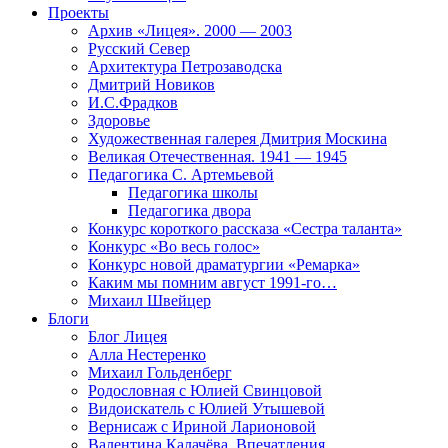
Проекты
Архив «Лицея». 2000 — 2003
Русский Север
Архитектура Петрозаводска
Дмитрий Новиков
И.С.Фрадков
Здоровье
Художественная галерея Дмитрия Москина
Великая Отечественная. 1941 — 1945
Педагогика С. Артемьевой
Педагогика школы
Педагогика двора
Конкурс короткого рассказа «Сестра таланта»
Конкурс «Во весь голос»
Конкурс новой драматургии «Ремарка»
Каким мы помним август 1991-го…
Михаил Швейцер
Блоги
Блог Лицея
Алла Нестеренко
Михаил Гольденберг
Родословная с Юлией Свинцовой
Видоискатель с Юлией Утышевой
Вернисаж с Ириной Ларионовой
Валентина Калачёва. Впечатления