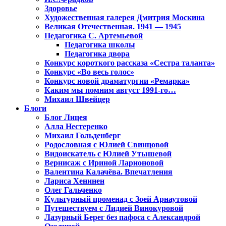
Здоровье
Художественная галерея Дмитрия Москина
Великая Отечественная. 1941 — 1945
Педагогика С. Артемьевой
Педагогика школы
Педагогика двора
Конкурс короткого рассказа «Сестра таланта»
Конкурс «Во весь голос»
Конкурс новой драматургии «Ремарка»
Каким мы помним август 1991-го…
Михаил Швейцер
Блоги
Блог Лицея
Алла Нестеренко
Михаил Гольденберг
Родословная с Юлией Свинцовой
Видоискатель с Юлией Утышевой
Вернисаж с Ириной Ларионовой
Валентина Калачёва. Впечатления
Лариса Хенинен
Олег Гальченко
Культурный променад с Зоей Арнаутовой
Путешествуем с Лидией Винокуровой
Лазурный Берег без пафоса с Александрой