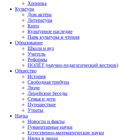
Хроника
Культура
Дом актёра
Литература
Кино
Культурное наследие
Парк культуры и чтения
Образование
Школа и вуз
Учитель
Реформы
ПОЛЁТ (научно-педагогический вестник)
Общество
История
Свободная трибуна
Люди
Лицейские беседы
Семья и дети
Путешествие
Утраты
Наука
Новости и факты
Гуманитарные науки
Естественно-математические науки
Наука в лицах