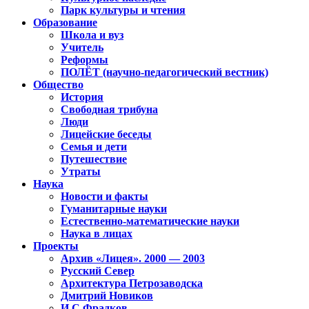
Парк культуры и чтения
Образование
Школа и вуз
Учитель
Реформы
ПОЛЁТ (научно-педагогический вестник)
Общество
История
Свободная трибуна
Люди
Лицейские беседы
Семья и дети
Путешествие
Утраты
Наука
Новости и факты
Гуманитарные науки
Естественно-математические науки
Наука в лицах
Проекты
Архив «Лицея». 2000 — 2003
Русский Север
Архитектура Петрозаводска
Дмитрий Новиков
И.С.Фрадков