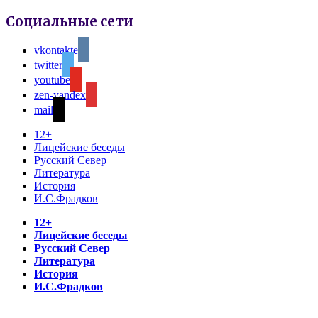
Социальные сети
vkontakte
twitter
youtube
zen-yandex
mail
12+
Лицейские беседы
Русский Север
Литература
История
И.С.Фрадков
12+
Лицейские беседы
Русский Север
Литература
История
И.С.Фрадков