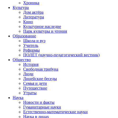
Хроника
Культура
Дом актёра
Литература
Кино
Культурное наследие
Парк культуры и чтения
Образование
Школа и вуз
Учитель
Реформы
ПОЛЁТ (научно-педагогический вестник)
Общество
История
Свободная трибуна
Люди
Лицейские беседы
Семья и дети
Путешествие
Утраты
Наука
Новости и факты
Гуманитарные науки
Естественно-математические науки
Наука в лицах