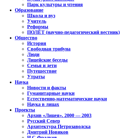
Парк культуры и чтения
Образование
Школа и вуз
Учитель
Реформы
ПОЛЁТ (научно-педагогический вестник)
Общество
История
Свободная трибуна
Люди
Лицейские беседы
Семья и дети
Путешествие
Утраты
Наука
Новости и факты
Гуманитарные науки
Естественно-математические науки
Наука в лицах
Проекты
Архив «Лицея». 2000 — 2003
Русский Север
Архитектура Петрозаводска
Дмитрий Новиков
И.С.Фрадков