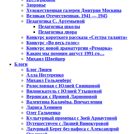
Здоровье
Художественная галерея Дмитрия Москина
Великая Отечественная. 1941 — 1945
Педагогика С. Артемьевой
Педагогика школы
Педагогика двора
Конкурс короткого рассказа «Сестра таланта»
Конкурс «Во весь голос»
Конкурс новой драматургии «Ремарка»
Каким мы помним август 1991-го…
Михаил Швейцер
Блоги
Блог Лицея
Алла Нестеренко
Михаил Гольденберг
Родословная с Юлией Свинцовой
Видоискатель с Юлией Утышевой
Вернисаж с Ириной Ларионовой
Валентина Калачёва. Впечатления
Лариса Хенинен
Олег Гальченко
Культурный променад с Зоей Арнаутовой
Путешествуем с Лидией Винокуровой
Лазурный Берег без пафоса с Александрой