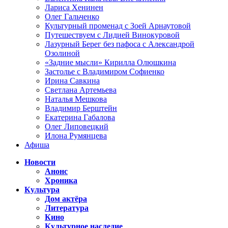
Лариса Хенинен
Олег Гальченко
Культурный променад с Зоей Арнаутовой
Путешествуем с Лидией Винокуровой
Лазурный Берег без пафоса с Александрой
Озолиной
«Задние мысли» Кирилла Олюшкина
Застолье с Владимиром Софиенко
Ирина Савкина
Светлана Артемьева
Наталья Мешкова
Владимир Берштейн
Екатерина Габалова
Олег Липовецкий
Илона Румянцева
Афиша
Новости
Анонс
Хроника
Культура
Дом актёра
Литература
Кино
Культурное наследие