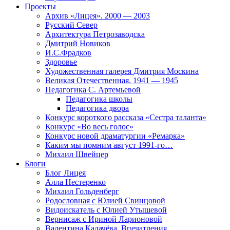
Проекты
Архив «Лицея». 2000 — 2003
Русский Север
Архитектура Петрозаводска
Дмитрий Новиков
И.С.Фрадков
Здоровье
Художественная галерея Дмитрия Москина
Великая Отечественная. 1941 — 1945
Педагогика С. Артемьевой
Педагогика школы
Педагогика двора
Конкурс короткого рассказа «Сестра таланта»
Конкурс «Во весь голос»
Конкурс новой драматургии «Ремарка»
Каким мы помним август 1991-го…
Михаил Швейцер
Блоги
Блог Лицея
Алла Нестеренко
Михаил Гольденберг
Родословная с Юлией Свинцовой
Видоискатель с Юлией Утышевой
Вернисаж с Ириной Ларионовой
Валентина Калачёва. Впечатления