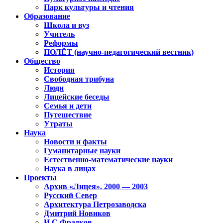
Парк культуры и чтения
Образование
Школа и вуз
Учитель
Реформы
ПОЛЁТ (научно-педагогический вестник)
Общество
История
Свободная трибуна
Люди
Лицейские беседы
Семья и дети
Путешествие
Утраты
Наука
Новости и факты
Гуманитарные науки
Естественно-математические науки
Наука в лицах
Проекты
Архив «Лицея». 2000 — 2003
Русский Север
Архитектура Петрозаводска
Дмитрий Новиков
И.С.Фрадков