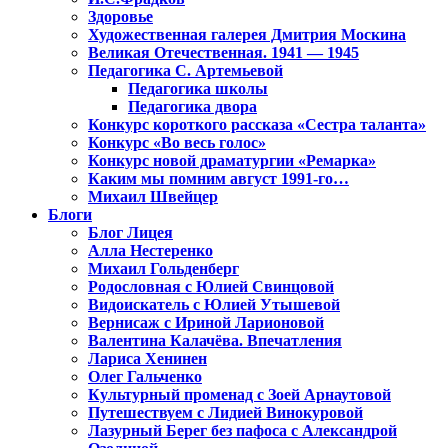
Здоровье
Художественная галерея Дмитрия Москина
Великая Отечественная. 1941 — 1945
Педагогика С. Артемьевой
Педагогика школы
Педагогика двора
Конкурс короткого рассказа «Сестра таланта»
Конкурс «Во весь голос»
Конкурс новой драматургии «Ремарка»
Каким мы помним август 1991-го…
Михаил Швейцер
Блоги
Блог Лицея
Алла Нестеренко
Михаил Гольденберг
Родословная с Юлией Свинцовой
Видоискатель с Юлией Утышевой
Вернисаж с Ириной Ларионовой
Валентина Калачёва. Впечатления
Лариса Хенинен
Олег Гальченко
Культурный променад с Зоей Арнаутовой
Путешествуем с Лидией Винокуровой
Лазурный Берег без пафоса с Александрой