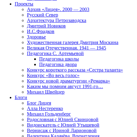
Проекты
Архив «Лицея». 2000 — 2003
Русский Север
Архитектура Петрозаводска
Дмитрий Новиков
И.С.Фрадков
Здоровье
Художественная галерея Дмитрия Москина
Великая Отечественная. 1941 — 1945
Педагогика С. Артемьевой
Педагогика школы
Педагогика двора
Конкурс короткого рассказа «Сестра таланта»
Конкурс «Во весь голос»
Конкурс новой драматургии «Ремарка»
Каким мы помним август 1991-го…
Михаил Швейцер
Блоги
Блог Лицея
Алла Нестеренко
Михаил Гольденберг
Родословная с Юлией Свинцовой
Видоискатель с Юлией Утышевой
Вернисаж с Ириной Ларионовой
Валентина Калачёва. Впечатления