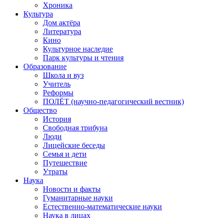
Хроника
Культура
Дом актёра
Литература
Кино
Культурное наследие
Парк культуры и чтения
Образование
Школа и вуз
Учитель
Реформы
ПОЛЁТ (научно-педагогический вестник)
Общество
История
Свободная трибуна
Люди
Лицейские беседы
Семья и дети
Путешествие
Утраты
Наука
Новости и факты
Гуманитарные науки
Естественно-математические науки
Наука в лицах