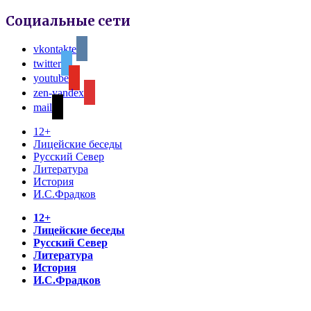
Социальные сети
vkontakte
twitter
youtube
zen-yandex
mail
12+
Лицейские беседы
Русский Север
Литература
История
И.С.Фрадков
12+
Лицейские беседы
Русский Север
Литература
История
И.С.Фрадков