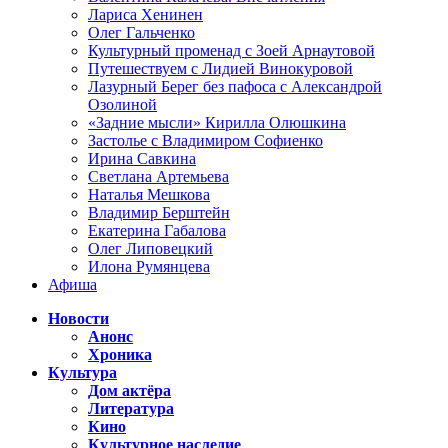
Лариса Хенинен
Олег Гальченко
Культурный променад с Зоей Арнаутовой
Путешествуем с Лидией Винокуровой
Лазурный Берег без пафоса с Александрой
Озолиной
«Задние мысли» Кирилла Олюшкина
Застолье с Владимиром Софиенко
Ирина Савкина
Светлана Артемьева
Наталья Мешкова
Владимир Берштейн
Екатерина Габалова
Олег Липовецкий
Илона Румянцева
Афиша
Новости
Анонс
Хроника
Культура
Дом актёра
Литература
Кино
Культурное наследие