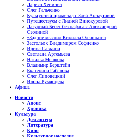
Лариса Хенинен
Олег Гальченко
Культурный променад с Зоей Арнаутовой
Путешествуем с Лидией Винокуровой
Лазурный Берег без пафоса с Александрой
Озолиной
«Задние мысли» Кирилла Олюшкина
Застолье с Владимиром Софиенко
Ирина Савкина
Светлана Артемьева
Наталья Мешкова
Владимир Берштейн
Екатерина Габалова
Олег Липовецкий
Илона Румянцева
Афиша
Новости
Анонс
Хроника
Культура
Дом актёра
Литература
Кино
Культурное наследие