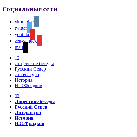
Социальные сети
vkontakte
twitter
youtube
zen-yandex
mail
12+
Лицейские беседы
Русский Север
Литература
История
И.С.Фрадков
12+
Лицейские беседы
Русский Север
Литература
История
И.С.Фрадков