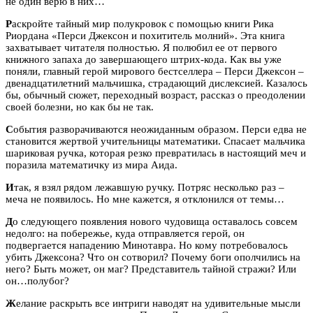
не один верю в них…
Р
аскройте тайный мир полукровок с помощью книги
Рика
Риордана «Перси Джексон и похититель молний». Эта книга
захватывает читателя полностью. Я полюбил ее от первого
книжного запаха до завершающего штрих-кода. Как вы уже
поняли, главный герой мирового бестселлера – Перси Джексон –
двенадцатилетний мальчишка, страдающий дислексией. Казалось
бы, обычный сюжет, переходный возраст, рассказ о преодолении
своей болезни, но как бы не так.
С
обытия разворачиваются неожиданным образом. Перси едва не
становится жертвой учительницы математики. Спасает мальчика
шариковая ручка, которая резко превратилась в настоящий меч и
поразила математичку из мира Аида.
И
так, я взял рядом лежавшую ручку. Потряс несколько раз –
меча не появилось. Но мне кажется, я отклонился от темы…
Д
о следующего появления нового чудовища оставалось совсем
недолго: на побережье, куда отправляется герой, он
подвергается нападению Минотавра. Но кому потребовалось
убить Джексона? Что он сотворил? Почему боги ополчились на
него? Быть может, он маг? Представитель тайной стражи? Или
он…полубог?
Ж
елание раскрыть все интриги наводят на удивительные мысли