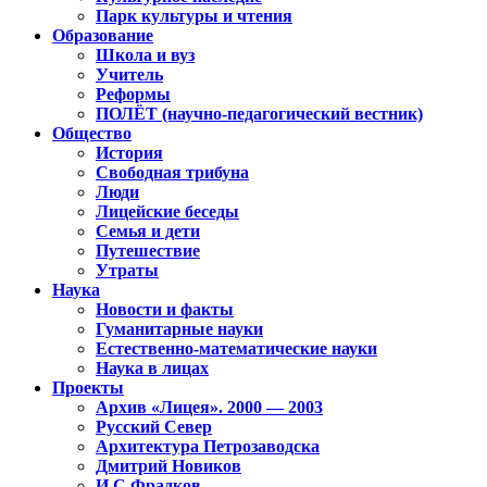
Парк культуры и чтения
Образование
Школа и вуз
Учитель
Реформы
ПОЛЁТ (научно-педагогический вестник)
Общество
История
Свободная трибуна
Люди
Лицейские беседы
Семья и дети
Путешествие
Утраты
Наука
Новости и факты
Гуманитарные науки
Естественно-математические науки
Наука в лицах
Проекты
Архив «Лицея». 2000 — 2003
Русский Север
Архитектура Петрозаводска
Дмитрий Новиков
И.С.Фрадков