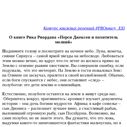
Конкурс книжных рецензий #PROкнигу_XXI
О книге Рика Риордана «Перси Джексон и похититель
молний»
П
однимите голову и посмотрите на ночное небо. Луна, кометы,
сияние Сириуса – самой яркой звезды на небосводе. Любоваться
этим можно вечно, но вдруг что-то летит из космоса прямо на
Землю с огненно рыжим хвостиком. Вы совершили ошибку, если
подумали, что это метеорит. На Землю в гости пожаловал Зевс:
на Олимпе он заскучал, прилетел к своей возлюбленной. Обычно,
если боги спускаются с небес, они оставляют «след» –
полубогов: это дети землян и олимпийцев.
Е
стественно, полубоги остаются на земле и живут среди нас.
Обернитесь вокруг, приглянитесь: архивист изучает документы
истории – она дочь богини мудрости Афины; в кафе сомелье –
сын Диониса – распознает лучшее вино, а счастливый рыбак,
выловивший огромную рыбу, сын Посейдона. Возможно, вы
сами полубог, но не знаете этого. Вы думаете, что это ложь,
выдумки какого-то начитавшегося фантастики мальчугана, но я