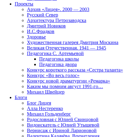
Проекты
Архив «Лицея». 2000 — 2003
Русский Север
Архитектура Петрозаводска
Дмитрий Новиков
И.С.Фрадков
Здоровье
Художественная галерея Дмитрия Москина
Великая Отечественная. 1941 — 1945
Педагогика С. Артемьевой
Педагогика школы
Педагогика двора
Конкурс короткого рассказа «Сестра таланта»
Конкурс «Во весь голос»
Конкурс новой драматургии «Ремарка»
Каким мы помним август 1991-го…
Михаил Швейцер
Блоги
Блог Лицея
Алла Нестеренко
Михаил Гольденберг
Родословная с Юлией Свинцовой
Видоискатель с Юлией Утышевой
Вернисаж с Ириной Ларионовой
Валентина Калачёва. Впечатления