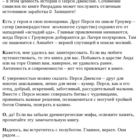
– в этом ценность истории о Перси Джексоне. Сочинение
сиквелов по книге Риорадана может послужить отличным
источником заработка
☺
Запишите!
Е
сть у героя и свои помощники. Друг Перси по школе Гроувер –
сатир (жизнерадостное козлоногое существо) охранял его от
нападений «исчадий ада». Главные приключения начинаются,
когда Перси с Гроувером добираются до Лагеря полукровок. Там
он знакомится с Аннабет – верной спутницей в поиске молний.
К
ажется, мне удалось вас заинтересовать. Если вы любите
путешествовать, то это книга для вас. Побывать в царстве Аида
или на горе Олимп вам, наверное, не удавалось ранее.
Античность в современности – вот что привлекает в книге.
С
уверенностью можно сказать: Перси Джексон – друг для
многих школьников, лично для меня – кумир. Перси, как и его
отец, добрый, искренний, заботливый, рассудительный мальчик.
Вместе с Перси можно совершать битвы с чудовищами,
принимать важные решения, познакомиться с могучей тройкой
богов Олимпа, поиграть в казино.
О
, да! Если вы забыли древнегреческие мифы, освежите память,
прочитайте эту замечательную книгу.
Н
адеюсь, вы встретитесь с полубогом. Главное, верьте. Они
рядом…