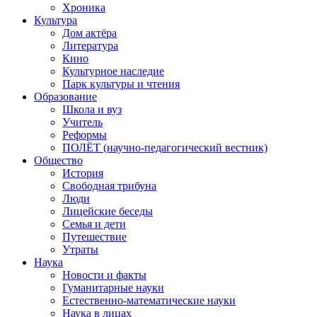
Хроника
Культура
Дом актёра
Литература
Кино
Культурное наследие
Парк культуры и чтения
Образование
Школа и вуз
Учитель
Реформы
ПОЛЁТ (научно-педагогический вестник)
Общество
История
Свободная трибуна
Люди
Лицейские беседы
Семья и дети
Путешествие
Утраты
Наука
Новости и факты
Гуманитарные науки
Естественно-математические науки
Наука в лицах