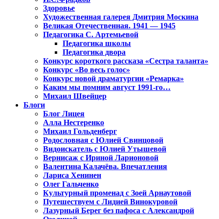
Здоровье
Художественная галерея Дмитрия Москина
Великая Отечественная. 1941 — 1945
Педагогика С. Артемьевой
Педагогика школы
Педагогика двора
Конкурс короткого рассказа «Сестра таланта»
Конкурс «Во весь голос»
Конкурс новой драматургии «Ремарка»
Каким мы помним август 1991-го…
Михаил Швейцер
Блоги
Блог Лицея
Алла Нестеренко
Михаил Гольденберг
Родословная с Юлией Свинцовой
Видоискатель с Юлией Утышевой
Вернисаж с Ириной Ларионовой
Валентина Калачёва. Впечатления
Лариса Хенинен
Олег Гальченко
Культурный променад с Зоей Арнаутовой
Путешествуем с Лидией Винокуровой
Лазурный Берег без пафоса с Александрой