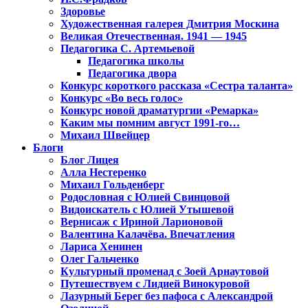
Здоровье
Художественная галерея Дмитрия Москина
Великая Отечественная. 1941 — 1945
Педагогика С. Артемьевой
Педагогика школы
Педагогика двора
Конкурс короткого рассказа «Сестра таланта»
Конкурс «Во весь голос»
Конкурс новой драматургии «Ремарка»
Каким мы помним август 1991-го…
Михаил Швейцер
Блоги
Блог Лицея
Алла Нестеренко
Михаил Гольденберг
Родословная с Юлией Свинцовой
Видоискатель с Юлией Утышевой
Вернисаж с Ириной Ларионовой
Валентина Калачёва. Впечатления
Лариса Хенинен
Олег Гальченко
Культурный променад с Зоей Арнаутовой
Путешествуем с Лидией Винокуровой
Лазурный Берег без пафоса с Александрой