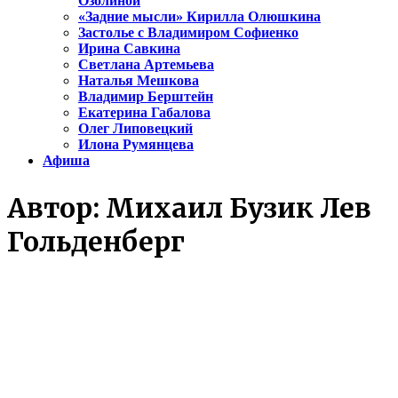
Озолиной
«Задние мысли» Кирилла Олюшкина
Застолье с Владимиром Софиенко
Ирина Савкина
Светлана Артемьева
Наталья Мешкова
Владимир Берштейн
Екатерина Габалова
Олег Липовецкий
Илона Румянцева
Афиша
Автор:
Михаил Бузик Лев
Гольденберг