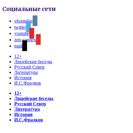
Социальные сети
vkontakte
twitter
youtube
zen-yandex
mail
12+
Лицейские беседы
Русский Север
Литература
История
И.С.Фрадков
12+
Лицейские беседы
Русский Север
Литература
История
И.С.Фрадков