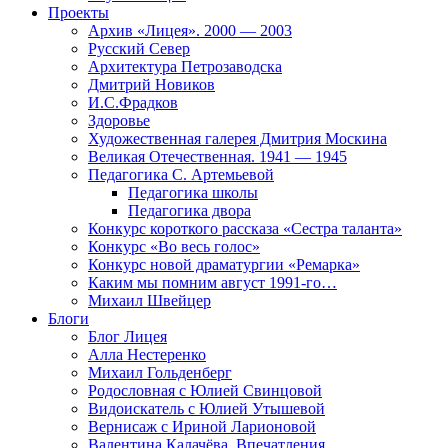
Проекты
Архив «Лицея». 2000 — 2003
Русский Север
Архитектура Петрозаводска
Дмитрий Новиков
И.С.Фрадков
Здоровье
Художественная галерея Дмитрия Москина
Великая Отечественная. 1941 — 1945
Педагогика С. Артемьевой
Педагогика школы
Педагогика двора
Конкурс короткого рассказа «Сестра таланта»
Конкурс «Во весь голос»
Конкурс новой драматургии «Ремарка»
Каким мы помним август 1991-го…
Михаил Швейцер
Блоги
Блог Лицея
Алла Нестеренко
Михаил Гольденберг
Родословная с Юлией Свинцовой
Видоискатель с Юлией Утышевой
Вернисаж с Ириной Ларионовой
Валентина Калачёва. Впечатления