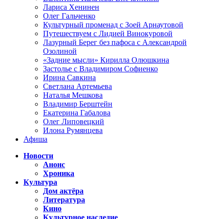
Лариса Хенинен
Олег Гальченко
Культурный променад с Зоей Арнаутовой
Путешествуем с Лидией Винокуровой
Лазурный Берег без пафоса с Александрой
Озолиной
«Задние мысли» Кирилла Олюшкина
Застолье с Владимиром Софиенко
Ирина Савкина
Светлана Артемьева
Наталья Мешкова
Владимир Берштейн
Екатерина Габалова
Олег Липовецкий
Илона Румянцева
Афиша
Новости
Анонс
Хроника
Культура
Дом актёра
Литература
Кино
Культурное наследие