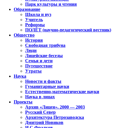
Парк культуры и чтения
Образование
Школа и вуз
Учитель
Реформы
ПОЛЁТ (научно-педагогический вестник)
Общество
История
Свободная трибуна
Люди
Лицейские беседы
Семья и дети
Путешествие
Утраты
Наука
Новости и факты
Гуманитарные науки
Естественно-математические науки
Наука в лицах
Проекты
Архив «Лицея». 2000 — 2003
Русский Север
Архитектура Петрозаводска
Дмитрий Новиков
И.С.Фрадков