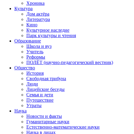
Хроника
Культура
Дом актёра
Литература
Кино
Культурное наследие
Парк культуры и чтения
Образование
Школа и вуз
Учитель
Реформы
ПОЛЁТ (научно-педагогический вестник)
Общество
История
Свободная трибуна
Люди
Лицейские беседы
Семья и дети
Путешествие
Утраты
Наука
Новости и факты
Гуманитарные науки
Естественно-математические науки
Наука в лицах