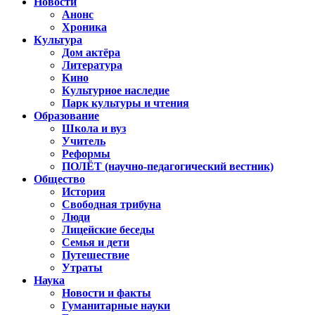
Новости
Анонс
Хроника
Культура
Дом актёра
Литература
Кино
Культурное наследие
Парк культуры и чтения
Образование
Школа и вуз
Учитель
Реформы
ПОЛЁТ (научно-педагогический вестник)
Общество
История
Свободная трибуна
Люди
Лицейские беседы
Семья и дети
Путешествие
Утраты
Наука
Новости и факты
Гуманитарные науки