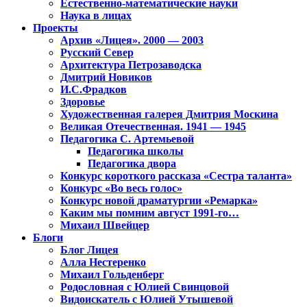
Естественно-математические науки
Наука в лицах
Проекты
Архив «Лицея». 2000 — 2003
Русский Север
Архитектура Петрозаводска
Дмитрий Новиков
И.С.Фрадков
Здоровье
Художественная галерея Дмитрия Москина
Великая Отечественная. 1941 — 1945
Педагогика С. Артемьевой
Педагогика школы
Педагогика двора
Конкурс короткого рассказа «Сестра таланта»
Конкурс «Во весь голос»
Конкурс новой драматургии «Ремарка»
Каким мы помним август 1991-го…
Михаил Швейцер
Блоги
Блог Лицея
Алла Нестеренко
Михаил Гольденберг
Родословная с Юлией Свинцовой
Видоискатель с Юлией Утышевой