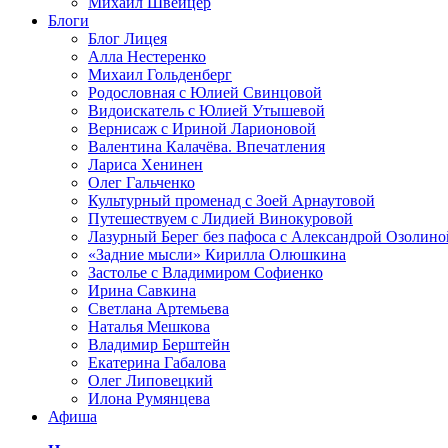
Михаил Швейцер
Блоги
Блог Лицея
Алла Нестеренко
Михаил Гольденберг
Родословная с Юлией Свинцовой
Видоискатель с Юлией Утышевой
Вернисаж с Ириной Ларионовой
Валентина Калачёва. Впечатления
Лариса Хенинен
Олег Гальченко
Культурный променад с Зоей Арнаутовой
Путешествуем с Лидией Винокуровой
Лазурный Берег без пафоса с Александрой Озолино
«Задние мысли» Кирилла Олюшкина
Застолье с Владимиром Софиенко
Ирина Савкина
Светлана Артемьева
Наталья Мешкова
Владимир Берштейн
Екатерина Габалова
Олег Липовецкий
Илона Румянцева
Афиша