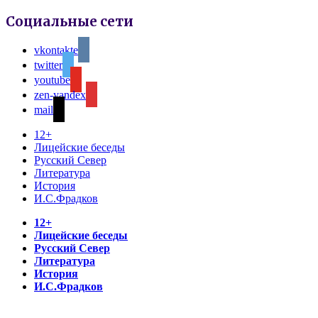
Социальные сети
vkontakte
twitter
youtube
zen-yandex
mail
12+
Лицейские беседы
Русский Север
Литература
История
И.С.Фрадков
12+
Лицейские беседы
Русский Север
Литература
История
И.С.Фрадков