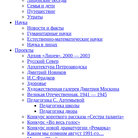
Лицейские беседы
Семья и дети
Путешествие
Утраты
Наука
Новости и факты
Гуманитарные науки
Естественно-математические науки
Наука в лицах
Проекты
Архив «Лицея». 2000 — 2003
Русский Север
Архитектура Петрозаводска
Дмитрий Новиков
И.С.Фрадков
Здоровье
Художественная галерея Дмитрия Москина
Великая Отечественная. 1941 — 1945
Педагогика С. Артемьевой
Педагогика школы
Педагогика двора
Конкурс короткого рассказа «Сестра таланта»
Конкурс «Во весь голос»
Конкурс новой драматургии «Ремарка»
Каким мы помним август 1991-го…