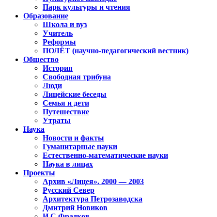
Парк культуры и чтения
Образование
Школа и вуз
Учитель
Реформы
ПОЛЁТ (научно-педагогический вестник)
Общество
История
Свободная трибуна
Люди
Лицейские беседы
Семья и дети
Путешествие
Утраты
Наука
Новости и факты
Гуманитарные науки
Естественно-математические науки
Наука в лицах
Проекты
Архив «Лицея». 2000 — 2003
Русский Север
Архитектура Петрозаводска
Дмитрий Новиков
И.С.Фрадков