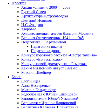
Проекты
Архив «Лицея». 2000 — 2003
Русский Север
Архитектура Петрозаводска
Дмитрий Новиков
И.С.Фрадков
Здоровье
Художественная галерея Дмитрия Москина
Великая Отечественная. 1941 — 1945
Педагогика С. Артемьевой
Педагогика школы
Педагогика двора
Конкурс короткого рассказа «Сестра таланта»
Конкурс «Во весь голос»
Конкурс новой драматургии «Ремарка»
Каким мы помним август 1991-го…
Михаил Швейцер
Блоги
Блог Лицея
Алла Нестеренко
Михаил Гольденберг
Родословная с Юлией Свинцовой
Видоискатель с Юлией Утышевой
Вернисаж с Ириной Ларионовой
Валентина Калачёва. Впечатления