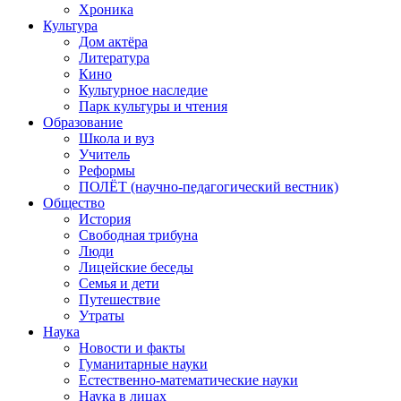
Хроника
Культура
Дом актёра
Литература
Кино
Культурное наследие
Парк культуры и чтения
Образование
Школа и вуз
Учитель
Реформы
ПОЛЁТ (научно-педагогический вестник)
Общество
История
Свободная трибуна
Люди
Лицейские беседы
Семья и дети
Путешествие
Утраты
Наука
Новости и факты
Гуманитарные науки
Естественно-математические науки
Наука в лицах