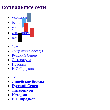
Социальные сети
vkontakte
twitter
youtube
zen-yandex
mail
12+
Лицейские беседы
Русский Север
Литература
История
И.С.Фрадков
12+
Лицейские беседы
Русский Север
Литература
История
И.С.Фрадков