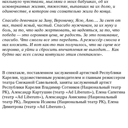
нахлынуло чувствами, мыслями о моих бабушках, об их
исковерканных жизнях, тяжестях, выпавших на их долю, и
одиночестве, в котором они сознательно жили до конца.
Спасибо девочкам за Зину, Вероничку, Ясю, Алю…. За свет от
них, такой ясный, чистый. Спасибо мужчинам, за их муку и
боль, за то, что надо жертвовать, но надеяться, за то, что
победа — это огромная цена, не радость. За это понимание,
спасибо. Что смогли все это передать. А режиссёр смогла в
них вложить. И вот как-то так получилось, что на сцене все
негромко, а уйти и сбросить впечатления не выходит… Как
будто нас всех слегка контузило этим спектаклем».
В спектакле, поставленном заслуженной артисткой Республики
Карелия, художественным руководителем и главным режиссером
театра Снежаной Савельевой, заняты заслуженный артист
Республики Карелия Владимир Сотников (Национальный театр
РК), Александр Картушин (театр «Ad Liberum»), Елена Сапегина
(театр «Ad Liberum»), Александра Анискина (Национальный
театр РК), Людмила Исакова (Национальный театр РК), Елена
Димитрова (театр «Ad Liberum»).