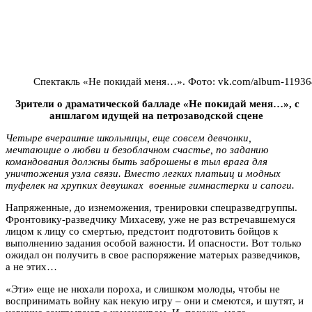
Спектакль «Не покидай меня…». Фото: vk.com/album-1193
Зрители о драматической балладе «Не покидай меня…», с
аншлагом идущей на петрозаводской сцене
Четыре вчерашние школьницы, еще совсем девчонки,
мечтающие о любви и безоблачном счастье, по заданию
командования должны быть заброшены в тыл врага для
уничтожения узла связи. Вместо легких платьиц и модных
туфелек на хрупких девушках военные гимнастерки и сапоги.
Напряженные, до изнеможения, тренировки спецразведгруппы.
Фронтовику-разведчику Михасеву, уже не раз встречавшемуся
лицом к лицу со смертью, предстоит подготовить бойцов к
выполнению задания особой важности. И опасности. Вот только
ожидал он получить в свое распоряжение матерых разведчиков,
а не этих…
«Эти» еще не нюхали пороха, и слишком молоды, чтобы не
воспринимать войну как некую игру – они и смеются, и шутят, и