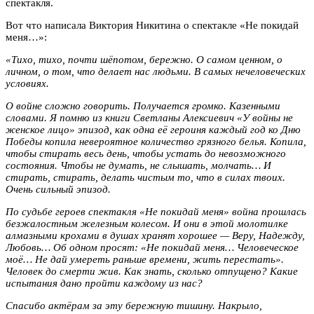
спектакля.
Вот что написала Виктория Никитина о спектакле «Не покидай
меня…»:
«Тихо, тихо, почти шёпотом, бережно. О самом ценном, о
личном, о том, что делает нас людьми. В самых нечеловеческих
условиях.
О войне сложно говорить. Получается громко. Казенными
словами. Я помню из книги Светланы Алексиевич «У войны не
женское лицо» эпизод, как одна её героиня каждый год ко Дню
Победы копила невероятное количество грязного белья. Копила,
чтобы стирать весь день, чтобы устать до невозможного
состояния. Чтобы не думать, не слышать, молчать… И
стирать, стирать, делать чистым то, что в силах твоих.
Очень сильный эпизод.
По судьбе героев спектакля «Не покидай меня» война прошлась
безжалостным железным колесом. И они в этой молотилке
алмазными крохами в душах хранят хорошее — Веру, Надежду,
Любовь… Об одном просят: «Не покидай меня… Человеческое
моё… Не дай умереть раньше времени, жить перестать».
Человек до смерти жив. Как знать, сколько отпущено? Какие
испытания дано пройти каждому из нас?
Спасибо актёрам за эту бережную тишину. Накрыло,