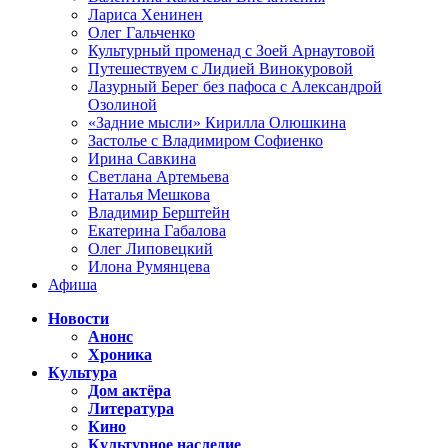
Лариса Хенинен
Олег Гальченко
Культурный променад с Зоей Арнаутовой
Путешествуем с Лидией Винокуровой
Лазурный Берег без пафоса с Александрой
Озолиной
«Задние мысли» Кирилла Олюшкина
Застолье с Владимиром Софиенко
Ирина Савкина
Светлана Артемьева
Наталья Мешкова
Владимир Берштейн
Екатерина Габалова
Олег Липовецкий
Илона Румянцева
Афиша
Новости
Анонс
Хроника
Культура
Дом актёра
Литература
Кино
Культурное наследие