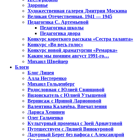
Здоровье
Художественная галерея Дмитрия Москина
Великая Отечественная. 1941 — 1945
Педагогика С. Артемьевой
Педагогика школы
Педагогика двора
Конкурс короткого рассказа «Сестра таланта»
Конкурс «Во весь голос»
Конкурс новой драматургии «Ремарка»
Каким мы помним август 1991-го…
Михаил Швейцер
Блоги
Блог Лицея
Алла Нестеренко
Михаил Гольденберг
Родословная с Юлией Свинцовой
Видоискатель с Юлией Утышевой
Вернисаж с Ириной Ларионовой
Валентина Калачёва. Впечатления
Лариса Хенинен
Олег Гальченко
Культурный променад с Зоей Арнаутовой
Путешествуем с Лидией Винокуровой
Лазурный Берег без пафоса с Александрой