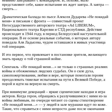
невинно заигрывают с командиром. И, похоже, мало
представляют себе, какое испытание их ждет завтра. А завтра —
смерть…
Драматическая баллада по пьесе Алексея Дударева «Не покидай
меня» и письмам с фронта — совместный проект
Негосударственного авторского театра «Ad LIBERUM»,
Национального театра Карелии и СТД республики. Действие
происходит в 1944 году, в период Белорусской наступательной
операции. В ее основе реальные события, о которых автору
поведала Аля Ладысева, чудом оставшаяся в живых участница
той операции.
И это первое, что привлекает в постановке зрителя, желающего
знать правду о той страшной войне.
Спектакль «Не покидай меня…» не только о страшных реалиях
войны и обожженных людских судьбах. Он о силе духа,
самопожертвовании, любви и вере, которые помогали героям
преодолевать тяжелые испытания на пути к Великой Победе, а
порой и идти на верную на смерть.
При минимуме декораций – яркие сценические находки и игра
актеров. Когда герои, обращаясь к разлучившимся с ними из-за
войны любимым, по очереди читают со сцены стихотворение
«Не покидай меня…» — у людей в зале мурашки идут по коже.
Такие, что справиться с ними непросто даже после окончания