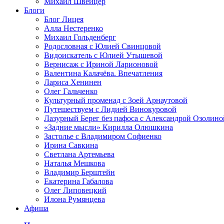
Михаил Швейцер
Блоги
Блог Лицея
Алла Нестеренко
Михаил Гольденберг
Родословная с Юлией Свинцовой
Видоискатель с Юлией Утышевой
Вернисаж с Ириной Ларионовой
Валентина Калачёва. Впечатления
Лариса Хенинен
Олег Гальченко
Культурный променад с Зоей Арнаутовой
Путешествуем с Лидией Винокуровой
Лазурный Берег без пафоса с Александрой Озолино
«Задние мысли» Кирилла Олюшкина
Застолье с Владимиром Софиенко
Ирина Савкина
Светлана Артемьева
Наталья Мешкова
Владимир Берштейн
Екатерина Габалова
Олег Липовецкий
Илона Румянцева
Афиша