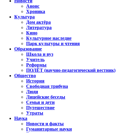
Новости
Анонс
Хроника
Культура
Дом актёра
Литература
Кино
Культурное наследие
Парк культуры и чтения
Образование
Школа и вуз
Учитель
Реформы
ПОЛЁТ (научно-педагогический вестник)
Общество
История
Свободная трибуна
Люди
Лицейские беседы
Семья и дети
Путешествие
Утраты
Наука
Новости и факты
Гуманитарные науки