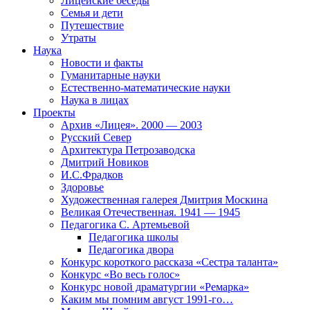
Лицейские беседы
Семья и дети
Путешествие
Утраты
Наука
Новости и факты
Гуманитарные науки
Естественно-математические науки
Наука в лицах
Проекты
Архив «Лицея». 2000 — 2003
Русский Север
Архитектура Петрозаводска
Дмитрий Новиков
И.С.Фрадков
Здоровье
Художественная галерея Дмитрия Москина
Великая Отечественная. 1941 — 1945
Педагогика С. Артемьевой
Педагогика школы
Педагогика двора
Конкурс короткого рассказа «Сестра таланта»
Конкурс «Во весь голос»
Конкурс новой драматургии «Ремарка»
Каким мы помним август 1991-го…