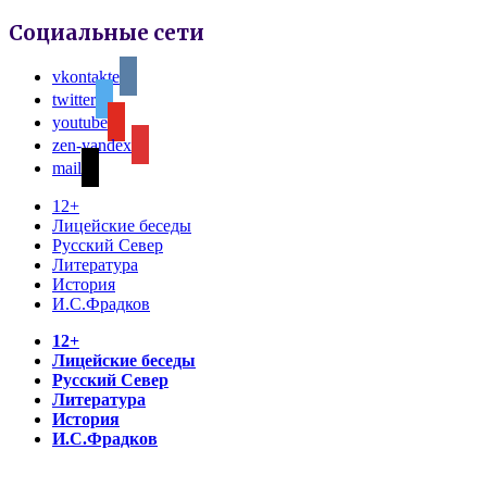
Социальные сети
vkontakte
twitter
youtube
zen-yandex
mail
12+
Лицейские беседы
Русский Север
Литература
История
И.С.Фрадков
12+
Лицейские беседы
Русский Север
Литература
История
И.С.Фрадков