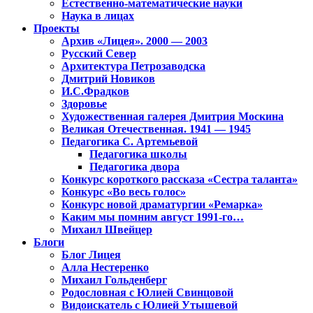
Естественно-математические науки
Наука в лицах
Проекты
Архив «Лицея». 2000 — 2003
Русский Север
Архитектура Петрозаводска
Дмитрий Новиков
И.С.Фрадков
Здоровье
Художественная галерея Дмитрия Москина
Великая Отечественная. 1941 — 1945
Педагогика С. Артемьевой
Педагогика школы
Педагогика двора
Конкурс короткого рассказа «Сестра таланта»
Конкурс «Во весь голос»
Конкурс новой драматургии «Ремарка»
Каким мы помним август 1991-го…
Михаил Швейцер
Блоги
Блог Лицея
Алла Нестеренко
Михаил Гольденберг
Родословная с Юлией Свинцовой
Видоискатель с Юлией Утышевой