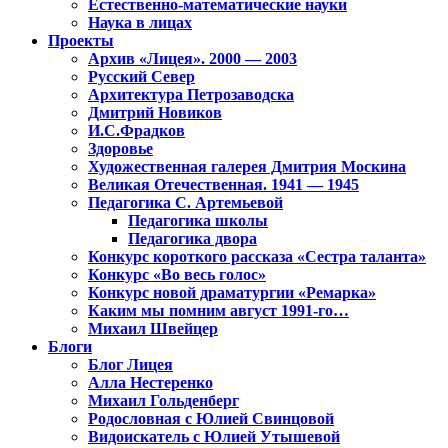
Естественно-математические науки
Наука в лицах
Проекты
Архив «Лицея». 2000 — 2003
Русский Север
Архитектура Петрозаводска
Дмитрий Новиков
И.С.Фрадков
Здоровье
Художественная галерея Дмитрия Москина
Великая Отечественная. 1941 — 1945
Педагогика С. Артемьевой
Педагогика школы
Педагогика двора
Конкурс короткого рассказа «Сестра таланта»
Конкурс «Во весь голос»
Конкурс новой драматургии «Ремарка»
Каким мы помним август 1991-го…
Михаил Швейцер
Блоги
Блог Лицея
Алла Нестеренко
Михаил Гольденберг
Родословная с Юлией Свинцовой
Видоискатель с Юлией Утышевой