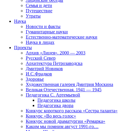
Лицейские беседы
Семья и дети
Путешествие
Утраты
Наука
Новости и факты
Гуманитарные науки
Естественно-математические науки
Наука в лицах
Проекты
Архив «Лицея». 2000 — 2003
Русский Север
Архитектура Петрозаводска
Дмитрий Новиков
И.С.Фрадков
Здоровье
Художественная галерея Дмитрия Москина
Великая Отечественная. 1941 — 1945
Педагогика С. Артемьевой
Педагогика школы
Педагогика двора
Конкурс короткого рассказа «Сестра таланта»
Конкурс «Во весь голос»
Конкурс новой драматургии «Ремарка»
Каким мы помним август 1991-го…