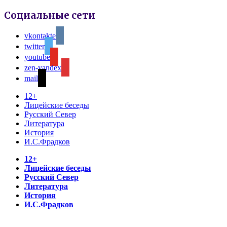
Социальные сети
vkontakte
twitter
youtube
zen-yandex
mail
12+
Лицейские беседы
Русский Север
Литература
История
И.С.Фрадков
12+
Лицейские беседы
Русский Север
Литература
История
И.С.Фрадков