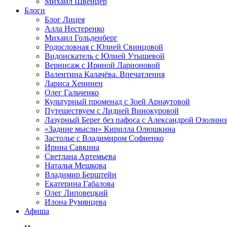
Михаил Швейцер
Блоги
Блог Лицея
Алла Нестеренко
Михаил Гольденберг
Родословная с Юлией Свинцовой
Видоискатель с Юлией Утышевой
Вернисаж с Ириной Ларионовой
Валентина Калачёва. Впечатления
Лариса Хенинен
Олег Гальченко
Культурный променад с Зоей Арнаутовой
Путешествуем с Лидией Винокуровой
Лазурный Берег без пафоса с Александрой Озолино
«Задние мысли» Кирилла Олюшкина
Застолье с Владимиром Софиенко
Ирина Савкина
Светлана Артемьева
Наталья Мешкова
Владимир Берштейн
Екатерина Габалова
Олег Липовецкий
Илона Румянцева
Афиша