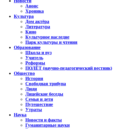
Новости
Анонс
Хроника
Культура
Дом актёра
Литература
Кино
Культурное наследие
Парк культуры и чтения
Образование
Школа и вуз
Учитель
Реформы
ПОЛЁТ (научно-педагогический вестник)
Общество
История
Свободная трибуна
Люди
Лицейские беседы
Семья и дети
Путешествие
Утраты
Наука
Новости и факты
Гуманитарные науки