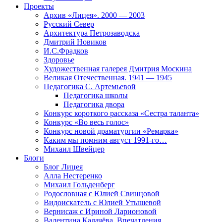
Проекты
Архив «Лицея». 2000 — 2003
Русский Север
Архитектура Петрозаводска
Дмитрий Новиков
И.С.Фрадков
Здоровье
Художественная галерея Дмитрия Москина
Великая Отечественная. 1941 — 1945
Педагогика С. Артемьевой
Педагогика школы
Педагогика двора
Конкурс короткого рассказа «Сестра таланта»
Конкурс «Во весь голос»
Конкурс новой драматургии «Ремарка»
Каким мы помним август 1991-го…
Михаил Швейцер
Блоги
Блог Лицея
Алла Нестеренко
Михаил Гольденберг
Родословная с Юлией Свинцовой
Видоискатель с Юлией Утышевой
Вернисаж с Ириной Ларионовой
Валентина Калачёва. Впечатления