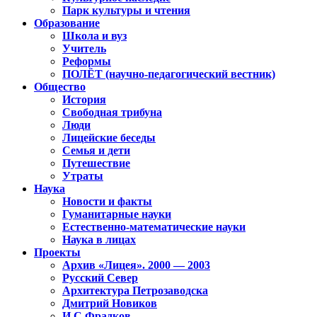
Парк культуры и чтения
Образование
Школа и вуз
Учитель
Реформы
ПОЛЁТ (научно-педагогический вестник)
Общество
История
Свободная трибуна
Люди
Лицейские беседы
Семья и дети
Путешествие
Утраты
Наука
Новости и факты
Гуманитарные науки
Естественно-математические науки
Наука в лицах
Проекты
Архив «Лицея». 2000 — 2003
Русский Север
Архитектура Петрозаводска
Дмитрий Новиков
И.С.Фрадков