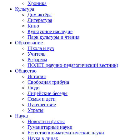
Хроника
Культура
Дом актёра
Литература
Кино
Культурное наследие
Парк культуры и чтения
Образование
Школа и вуз
Учитель
Реформы
ПОЛЁТ (научно-педагогический вестник)
Общество
История
Свободная трибуна
Люди
Лицейские беседы
Семья и дети
Путешествие
Утраты
Наука
Новости и факты
Гуманитарные науки
Естественно-математические науки
Наука в лицах