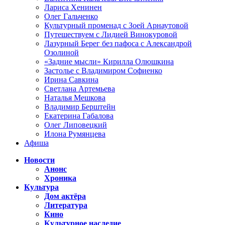
Лариса Хенинен
Олег Гальченко
Культурный променад с Зоей Арнаутовой
Путешествуем с Лидией Винокуровой
Лазурный Берег без пафоса с Александрой
Озолиной
«Задние мысли» Кирилла Олюшкина
Застолье с Владимиром Софиенко
Ирина Савкина
Светлана Артемьева
Наталья Мешкова
Владимир Берштейн
Екатерина Габалова
Олег Липовецкий
Илона Румянцева
Афиша
Новости
Анонс
Хроника
Культура
Дом актёра
Литература
Кино
Культурное наследие