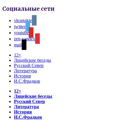
Социальные сети
vkontakte
twitter
youtube
zen-yandex
mail
12+
Лицейские беседы
Русский Север
Литература
История
И.С.Фрадков
12+
Лицейские беседы
Русский Север
Литература
История
И.С.Фрадков