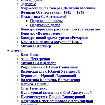
Здоровье
Художественная галерея Дмитрия Москина
Великая Отечественная. 1941 — 1945
Педагогика С. Артемьевой
Педагогика школы
Педагогика двора
Конкурс короткого рассказа «Сестра таланта»
Конкурс «Во весь голос»
Конкурс новой драматургии «Ремарка»
Каким мы помним август 1991-го…
Михаил Швейцер
Блоги
Блог Лицея
Алла Нестеренко
Михаил Гольденберг
Родословная с Юлией Свинцовой
Видоискатель с Юлией Утышевой
Вернисаж с Ириной Ларионовой
Валентина Калачёва. Впечатления
Лариса Хенинен
Олег Гальченко
Культурный променад с Зоей Арнаутовой
Путешествуем с Лидией Винокуровой
Лазурный Берег без пафоса с Александрой