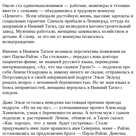
Около ста единомышленников — рабочие, инженеры и техники
вместе с семьями — объединились в трудовую коммуну
«Цемент». Всем обещали достойную жизнь, высокие зарплаты и
социальные гарантии. Сначала прибыли в Ленинград, оттуда их
направили в Нижний Тагил, где возводился вагоностроительный
завод. Мужчины работали, женщины занимались хозяйством и
детьми. К слову, за это им от коммуны полагалось
вознаграждение.
Именно в Нижнем Тагиле возникла перспектива появления на
свет Паулы-Райли. «Ты стельная»,- передал слова доктора
пациентке-финке, не знавшей русского языка, переводчик-
ингерманландец. «Ах, что мы скажем Тауно?» — подумала про
себя Лемпи Оскаровна и, никому ничего не сказав, отправилась в
Петрозаводск к своей американской подруге Эльзе Эклунд
решать вопрос с нечаянной беременностью. Но не зная языка и
боясь неприятностей, женщина вернулась в Нижний Тагил с
плодом.
Даже Эльзе осталась неведома настоящая причина приезда
подруги. «Ну-ну-ну-ну», — успокаивающе пропел Александр
Хамильтон, узнав о беременности жены. А потом муж с сыном
подошли к растерянной Лемпи, обняли её, и Тауно сказал:
«Как хорошо, что у меня будет сестренка». Стали
придумывать имя: папе нравилось имя Северина, маме – Райли,
остановились на предложении брата — Паула-Райли. Девочка