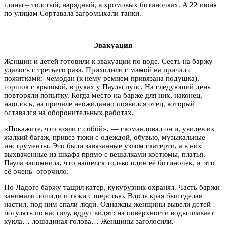
глины – толстый, нарядный, в хромовых ботиночках. А 22 июня
по улицам Сортавала загромыхали танки.
Эвакуация
Женщин и детей готовили к эвакуации по воде. Сесть на баржу
удалось с третьего раза. Приходили с мамой на причал с
пожитками: чемодан (к нему ремнем привязана подушка),
горшок с крышкой, в руках у Паулы пупс. На следующий день
повторяли попытку. Когда место на барже для них, наконец,
нашлось, на причале неожиданно появился отец, который
оставался на оборонительных работах.
«Покажите, что взяли с собой», — скомандовал он и, увидев их
жалкий багаж, привез тюки с одеждой, обувью, музыкальные
инструменты. Это были завязанные узлом скатерти, а в них
выхваченные из шкафа прямо с вешалками костюмы, платья.
Паула запомнила, что нашелся только один её ботиночек, и это
её очень огорчило.
По Ладоге баржу тащил катер, кукурузник охранял. Часть баржи
занимали лошади и тюки с шерстью. Вдоль края был сделан
настил, под ним спали люди. Однажды женщины вывели детей
погулять по настилу, вдруг видят: на поверхности воды плавает
кукла… лошадиная голова… Женщины заголосили.