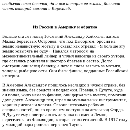
необычна сама девочка, да и вся история ее жизни, большая
часть которой связана с Карелией.
Из России в Америку и обратно
Больше ста лет назад 16-летний Александр Хойккала, житель
Малых Березовых Островов, что под Выборгом, бросил на
землю ненавистную мотыгу и сказал как отрезал: «Я больше эту
землю ковырять не буду». Нанялся матросом на
межконтинентальный лайнер и уплыл навсегда из своего хутора,
где остались родители и шестеро братьев и сестер. Долго
смотрели они вслед беглецу, а потом снова взялись за мотыги,
топоры, рыбацкие сети. Они были финны, подданные Российской
империи.
В Америке Александру пришлось несладко: в чужой стране, без
знания языка, без средств и поддержки. Правда, в Дулуте, куда
он попал, жило немало финнов, они держались вместе, помогали
друг другу. Александр пел, играл на музыкальных инструментах,
хорошо рисовал и чертил. Освоив несколько рабочих
специальностей, он со временем поступил на автозавод Форда.
В Дулуте ему повстречалась девушка по имени Лемпи,
переселенка из Финляндии, которая стала его женой. В 1917 году
у молодой пары родился первенец Тауно.