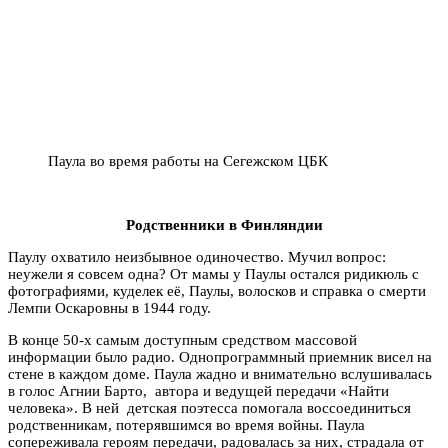
Паула во время работы на Сегежском ЦБК
Родственники в Финляндии
Паулу охватило неизбывное одиночество. Мучил вопрос:
неужели я совсем одна? От мамы у Паулы остался ридикюль с
фотографиями, куделек её, Паулы, волосков и справка о смерти
Лемпи Оскаровны в 1944 году.
В конце 50-х самым доступным средством массовой
информации было радио. Однопрограммный приемник висел на
стене в каждом доме. Паула жадно и внимательно вслушивалась
в голос Агнии Барто, автора и ведущей передачи «Найти
человека». В ней детская поэтесса помогала воссоединиться
родственникам, потерявшимся во время войны. Паула
сопереживала героям передачи, радовалась за них, страдала от