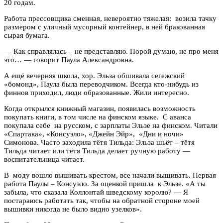
20 годам.
Работа прессовщика сменная, невероятно тяжелая: возила тачку
размером с уличный мусорный контейнер, в ней бракованная
сырая бумага.
— Как справлялась – не представляю. Порой думаю, не про меня
это… — говорит Паула Александровна.
А ещё вечерняя школа, хор. Эльза обшивала сегежский
«бомонд», Паула была переводчиком. Всегда кто-нибудь из
финнов приходил, люди образованные. Жили интересно.
Когда открылся книжный магазин, появилась возможность
покупать книги, в том числе на финском языке. С аванса
покупала себе на русском, с зарплаты Эльзе на финском. Читали
«Спартака», «Консуэло», «Джейн Эйр», «Дни и ночи»
Симонова. Часто заходила тётя Тильда: Эльза шьёт – тётя
Тильда читает или тётя Тильда делает ручную работу —
воспитательница читает.
В моду вошло вышивать крестом, все начали вышивать. Первая
работа Паулы – Консуэло. За оценкой пришла к Эльзе. «А ты
забыла, что сказала Коллонтай шведскому королю? — Я
постараюсь работать так, чтобы на обратной стороне моей
вышивки никогда не было видно узелков».