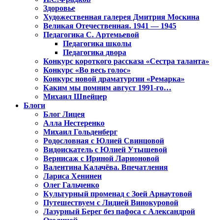
Здоровье
Художественная галерея Дмитрия Москина
Великая Отечественная. 1941 — 1945
Педагогика С. Артемьевой
Педагогика школы
Педагогика двора
Конкурс короткого рассказа «Сестра таланта»
Конкурс «Во весь голос»
Конкурс новой драматургии «Ремарка»
Каким мы помним август 1991-го…
Михаил Швейцер
Блоги
Блог Лицея
Алла Нестеренко
Михаил Гольденберг
Родословная с Юлией Свинцовой
Видоискатель с Юлией Утышевой
Вернисаж с Ириной Ларионовой
Валентина Калачёва. Впечатления
Лариса Хенинен
Олег Гальченко
Культурный променад с Зоей Арнаутовой
Путешествуем с Лидией Винокуровой
Лазурный Берег без пафоса с Александрой