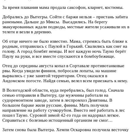
За время плавания мама продала саксофон, кларнет, костюмы.
Добрались до Вытегры. Сойти с баржи нельзя – пристань забита
ранеными. Дальше до Мяксы. Высадились. На берегу
эвакуированных ждали подводы, местные жители усаживали их в
телеги и везли в деревню.
Об отце ничего не было известно. Мама, стремясь быть ближе к
родным, отправилась с Паулой в Горький. Свалились как снег на
голову. А город бомбят немцы. И вот каждую ночь Тауно берёт
Паулу на руки, и все вместе спускаются в бомбоубежище.
Отец до середины августа копал в Сортавале противотанковые
рвы. Когда увидели финнов, побросали лопаты, на машине
вырвались с уже занятой территории. Отец оказался в
Андомском погосте. Найдя семью, велел всем приезжать к нему.
В Вологодской области, куда перебрались, был голод. Сначала
семью отправили в Вытегру, где мужчины работали на
судоремонтном заводе, затем в леспромхоз Девятины. В
большом бараке жили русские, финны. Мать получила
направление на работу сучкорубом. Вместо неё работать в лес
пошел Тауно. Суровой зимой 42-го года он надорвал легкое.
Справиться с болезнью истощенный организм не смог…
Затем снова была Вытегра. Хемпи Оскаровна получила весточку