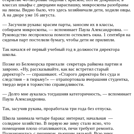
классах шкафы с дверцами нараспашку, микроскопы разобраны
на линзы. Видно было, что здесь хозяйничали дети, ходили овцы.
А на дворе уже 16 августа.
— Засучили рукава: красим парты, заносим их в классы,
собираем микроскопы, — вспоминает Паула Александровна. —
Руководство леспромхоза помогло остеклить окна. 1 сентября на
сиденья парт постелили бумагу, чтобы дети не прилипли.
Так начался её первый учебный год в должности директора
школы.
Позже из Беломорска приехали секретарь райкома партии и
завроно. «Ну, рассказывайте, как вас встретил старый
директор?» — спрашивают. «Старого директора без суда и
следствия – в тюрьму!» — отрапортовала вчерашняя студентка,
твердо веря в торжество справедливости.
— Долго мне аукалась тогдашняя категоричность, — вспоминает
Паула Александровна.
Так, засучив рукава, проработала три года без отпуска.
Школа занимала четыре барака: интернат, начальная —
солидное хозяйство. В первую же зиму стало ясно, что
помещения плохо отапливаются, печи требуют ремонта.
Познакомилась с печником, пьющим дядькой. Всю зиму