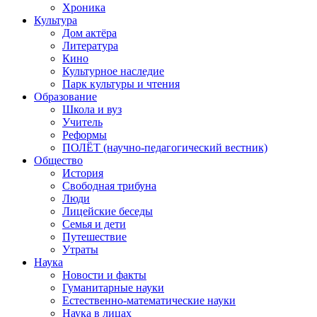
Хроника
Культура
Дом актёра
Литература
Кино
Культурное наследие
Парк культуры и чтения
Образование
Школа и вуз
Учитель
Реформы
ПОЛЁТ (научно-педагогический вестник)
Общество
История
Свободная трибуна
Люди
Лицейские беседы
Семья и дети
Путешествие
Утраты
Наука
Новости и факты
Гуманитарные науки
Естественно-математические науки
Наука в лицах