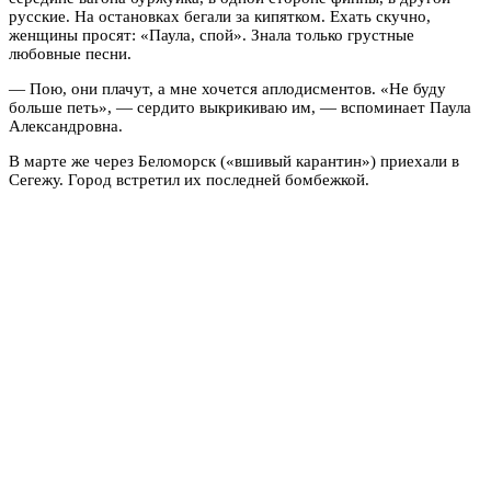
русские. На остановках бегали за кипятком. Ехать скучно,
женщины просят: «Паула, спой». Знала только грустные
любовные песни.
— Пою, они плачут, а мне хочется аплодисментов. «Не буду
больше петь», — сердито выкрикиваю им, — вспоминает Паула
Александровна.
В марте же через Беломорск («вшивый карантин») приехали в
Сегежу. Город встретил их последней бомбежкой.