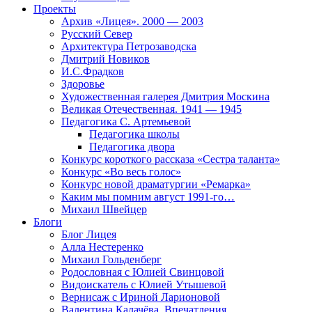
Проекты
Архив «Лицея». 2000 — 2003
Русский Север
Архитектура Петрозаводска
Дмитрий Новиков
И.С.Фрадков
Здоровье
Художественная галерея Дмитрия Москина
Великая Отечественная. 1941 — 1945
Педагогика С. Артемьевой
Педагогика школы
Педагогика двора
Конкурс короткого рассказа «Сестра таланта»
Конкурс «Во весь голос»
Конкурс новой драматургии «Ремарка»
Каким мы помним август 1991-го…
Михаил Швейцер
Блоги
Блог Лицея
Алла Нестеренко
Михаил Гольденберг
Родословная с Юлией Свинцовой
Видоискатель с Юлией Утышевой
Вернисаж с Ириной Ларионовой
Валентина Калачёва. Впечатления