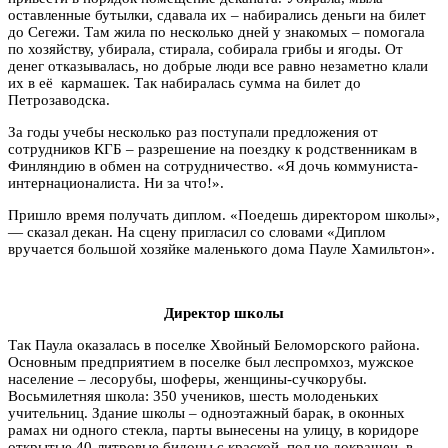
оставленные бутылки, сдавала их – набирались деньги на билет
до Сегежи. Там жила по несколько дней у знакомых – помогала
по хозяйству, убирала, стирала, собирала грибы и ягоды. От
денег отказывалась, но добрые люди все равно незаметно клали
их в её кармашек. Так набиралась сумма на билет до
Петрозаводска.
За годы учебы несколько раз поступали предложения от
сотрудников КГБ – разрешение на поездку к родственникам в
Финляндию в обмен на сотрудничество. «Я дочь коммуниста-
интернационалиста. Ни за что!».
Пришло время получать диплом. «Поедешь директором школы»,
— сказал декан. На сцену пригласил со словами «Диплом
вручается большой хозяйке маленького дома Пауле Хамильтон».
Директор школы
Так Паула оказалась в поселке Хвойный Беломорского района.
Основным предприятием в поселке был леспромхоз, мужское
население – лесорубы, шоферы, женщины-сучкорубы.
Восьмилетняя школа: 350 учеников, шесть молоденьких
учительниц. Здание школы – одноэтажный барак, в оконных
рамах ни одного стекла, парты вынесены на улицу, в коридоре
открытые 40-литровые бидоны с краской, пол не докрашен, в