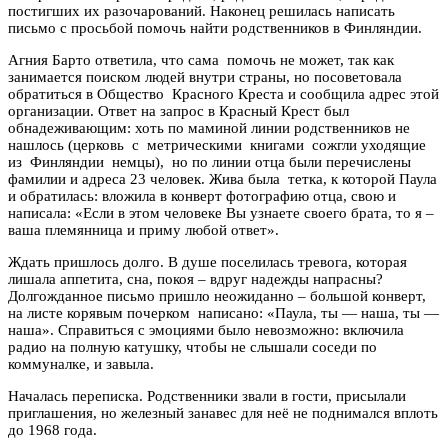
постигших их разочарований. Наконец решилась написать
письмо с просьбой помочь найти родственников в Финляндии.
Агния Барто ответила, что сама помочь не может, так как
занимается поиском людей внутри страны, но посоветовала
обратиться в Общество Красного Креста и сообщила адрес этой
организации. Ответ на запрос в Красный Крест был
обнадеживающим: хоть по маминой линии родственников не
нашлось (церковь с метрическими книгами сожгли уходящие
из Финляндии немцы), но по линии отца были перечислены
фамилии и адреса 23 человек. Жива была тетка, к которой Паула
и обратилась: вложила в конверт фотографию отца, свою и
написала: «Если в этом человеке Вы узнаете своего брата, то я –
ваша племянница и приму любой ответ».
Ждать пришлось долго. В душе поселилась тревога, которая
лишала аппетита, сна, покоя – вдруг надежды напрасны?
Долгожданное письмо пришло неожиданно – большой конверт,
на листе корявым почерком написано: «Паула, ты — наша, ты —
наша». Справиться с эмоциями было невозможно: включила
радио на полную катушку, чтобы не слышали соседи по
коммуналке, и завыла.
Началась переписка. Родственники звали в гости, присылали
приглашения, но железный занавес для неё не поднимался вплоть
до 1968 года.