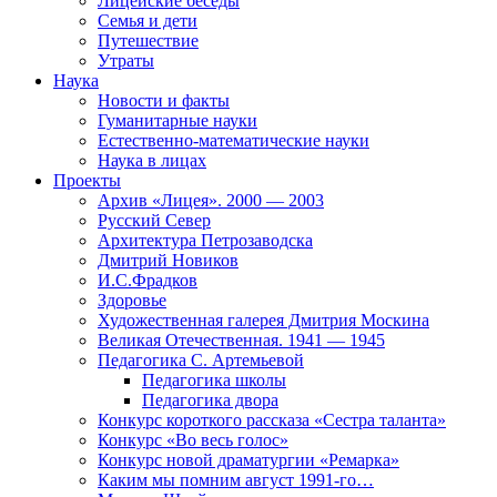
Лицейские беседы
Семья и дети
Путешествие
Утраты
Наука
Новости и факты
Гуманитарные науки
Естественно-математические науки
Наука в лицах
Проекты
Архив «Лицея». 2000 — 2003
Русский Север
Архитектура Петрозаводска
Дмитрий Новиков
И.С.Фрадков
Здоровье
Художественная галерея Дмитрия Москина
Великая Отечественная. 1941 — 1945
Педагогика С. Артемьевой
Педагогика школы
Педагогика двора
Конкурс короткого рассказа «Сестра таланта»
Конкурс «Во весь голос»
Конкурс новой драматургии «Ремарка»
Каким мы помним август 1991-го…