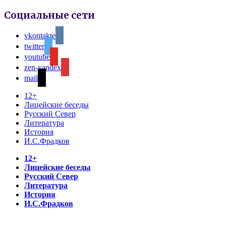
Социальные сети
vkontakte
twitter
youtube
zen-yandex
mail
12+
Лицейские беседы
Русский Север
Литература
История
И.С.Фрадков
12+
Лицейские беседы
Русский Север
Литература
История
И.С.Фрадков