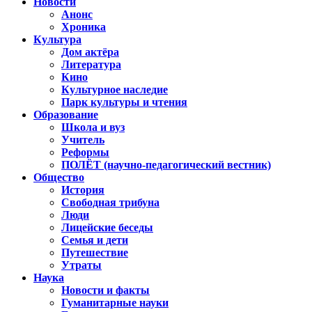
Новости
Анонс
Хроника
Культура
Дом актёра
Литература
Кино
Культурное наследие
Парк культуры и чтения
Образование
Школа и вуз
Учитель
Реформы
ПОЛЁТ (научно-педагогический вестник)
Общество
История
Свободная трибуна
Люди
Лицейские беседы
Семья и дети
Путешествие
Утраты
Наука
Новости и факты
Гуманитарные науки