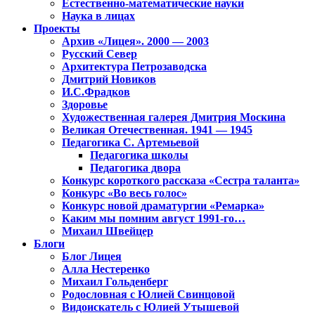
Естественно-математические науки
Наука в лицах
Проекты
Архив «Лицея». 2000 — 2003
Русский Север
Архитектура Петрозаводска
Дмитрий Новиков
И.С.Фрадков
Здоровье
Художественная галерея Дмитрия Москина
Великая Отечественная. 1941 — 1945
Педагогика С. Артемьевой
Педагогика школы
Педагогика двора
Конкурс короткого рассказа «Сестра таланта»
Конкурс «Во весь голос»
Конкурс новой драматургии «Ремарка»
Каким мы помним август 1991-го…
Михаил Швейцер
Блоги
Блог Лицея
Алла Нестеренко
Михаил Гольденберг
Родословная с Юлией Свинцовой
Видоискатель с Юлией Утышевой