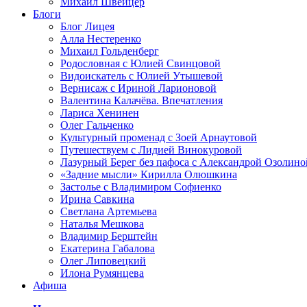
Михаил Швейцер
Блоги
Блог Лицея
Алла Нестеренко
Михаил Гольденберг
Родословная с Юлией Свинцовой
Видоискатель с Юлией Утышевой
Вернисаж с Ириной Ларионовой
Валентина Калачёва. Впечатления
Лариса Хенинен
Олег Гальченко
Культурный променад с Зоей Арнаутовой
Путешествуем с Лидией Винокуровой
Лазурный Берег без пафоса с Александрой Озолино
«Задние мысли» Кирилла Олюшкина
Застолье с Владимиром Софиенко
Ирина Савкина
Светлана Артемьева
Наталья Мешкова
Владимир Берштейн
Екатерина Габалова
Олег Липовецкий
Илона Румянцева
Афиша