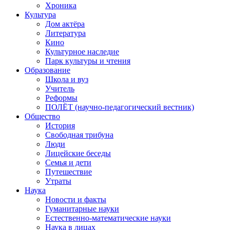
Хроника
Культура
Дом актёра
Литература
Кино
Культурное наследие
Парк культуры и чтения
Образование
Школа и вуз
Учитель
Реформы
ПОЛЁТ (научно-педагогический вестник)
Общество
История
Свободная трибуна
Люди
Лицейские беседы
Семья и дети
Путешествие
Утраты
Наука
Новости и факты
Гуманитарные науки
Естественно-математические науки
Наука в лицах