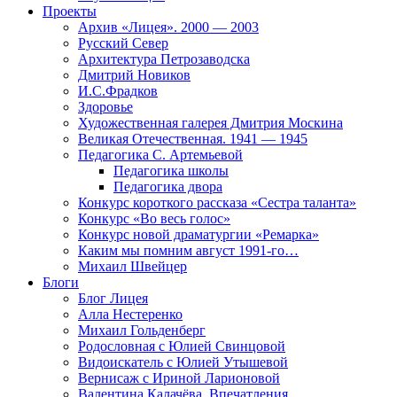
Проекты
Архив «Лицея». 2000 — 2003
Русский Север
Архитектура Петрозаводска
Дмитрий Новиков
И.С.Фрадков
Здоровье
Художественная галерея Дмитрия Москина
Великая Отечественная. 1941 — 1945
Педагогика С. Артемьевой
Педагогика школы
Педагогика двора
Конкурс короткого рассказа «Сестра таланта»
Конкурс «Во весь голос»
Конкурс новой драматургии «Ремарка»
Каким мы помним август 1991-го…
Михаил Швейцер
Блоги
Блог Лицея
Алла Нестеренко
Михаил Гольденберг
Родословная с Юлией Свинцовой
Видоискатель с Юлией Утышевой
Вернисаж с Ириной Ларионовой
Валентина Калачёва. Впечатления