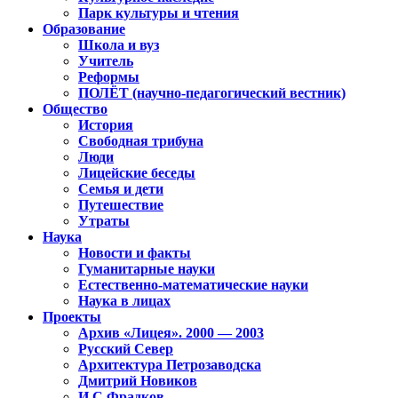
Парк культуры и чтения
Образование
Школа и вуз
Учитель
Реформы
ПОЛЁТ (научно-педагогический вестник)
Общество
История
Свободная трибуна
Люди
Лицейские беседы
Семья и дети
Путешествие
Утраты
Наука
Новости и факты
Гуманитарные науки
Естественно-математические науки
Наука в лицах
Проекты
Архив «Лицея». 2000 — 2003
Русский Север
Архитектура Петрозаводска
Дмитрий Новиков
И.С.Фрадков