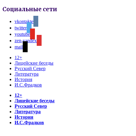
Социальные сети
vkontakte
twitter
youtube
zen-yandex
mail
12+
Лицейские беседы
Русский Север
Литература
История
И.С.Фрадков
12+
Лицейские беседы
Русский Север
Литература
История
И.С.Фрадков