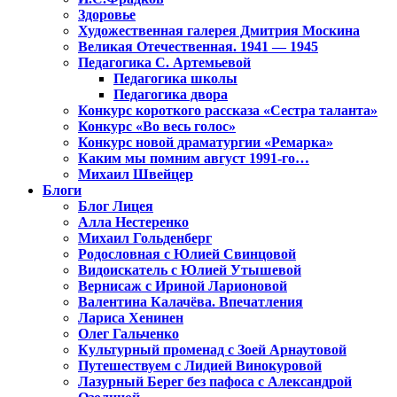
Здоровье
Художественная галерея Дмитрия Москина
Великая Отечественная. 1941 — 1945
Педагогика С. Артемьевой
Педагогика школы
Педагогика двора
Конкурс короткого рассказа «Сестра таланта»
Конкурс «Во весь голос»
Конкурс новой драматургии «Ремарка»
Каким мы помним август 1991-го…
Михаил Швейцер
Блоги
Блог Лицея
Алла Нестеренко
Михаил Гольденберг
Родословная с Юлией Свинцовой
Видоискатель с Юлией Утышевой
Вернисаж с Ириной Ларионовой
Валентина Калачёва. Впечатления
Лариса Хенинен
Олег Гальченко
Культурный променад с Зоей Арнаутовой
Путешествуем с Лидией Винокуровой
Лазурный Берег без пафоса с Александрой