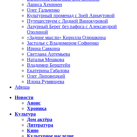
Лариса Хенинен
Олег Гальченко
Культурный променад с Зоей Арнаутовой
Путешествуем с Лидией Винокуровой
Лазурный Берег без пафоса с Александрой
Озолиной
«Задние мысли» Кирилла Олюшкина
Застолье с Владимиром Софиенко
Ирина Савкина
Светлана Артемьева
Наталья Мешкова
Владимир Берштейн
Екатерина Габалова
Олег Липовецкий
Илона Румянцева
Афиша
Новости
Анонс
Хроника
Культура
Дом актёра
Литература
Кино
Культурное наследие