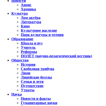
Новости
Анонс
Хроника
Культура
Дом актёра
Литература
Кино
Культурное наследие
Парк культуры и чтения
Образование
Школа и вуз
Учитель
Реформы
ПОЛЁТ (научно-педагогический вестник)
Общество
История
Свободная трибуна
Люди
Лицейские беседы
Семья и дети
Путешествие
Утраты
Наука
Новости и факты
Гуманитарные науки