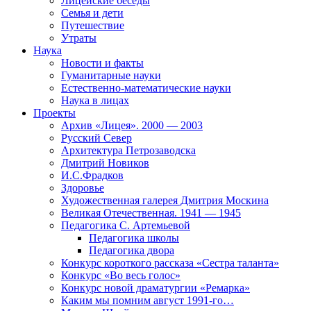
Лицейские беседы
Семья и дети
Путешествие
Утраты
Наука
Новости и факты
Гуманитарные науки
Естественно-математические науки
Наука в лицах
Проекты
Архив «Лицея». 2000 — 2003
Русский Север
Архитектура Петрозаводска
Дмитрий Новиков
И.С.Фрадков
Здоровье
Художественная галерея Дмитрия Москина
Великая Отечественная. 1941 — 1945
Педагогика С. Артемьевой
Педагогика школы
Педагогика двора
Конкурс короткого рассказа «Сестра таланта»
Конкурс «Во весь голос»
Конкурс новой драматургии «Ремарка»
Каким мы помним август 1991-го…