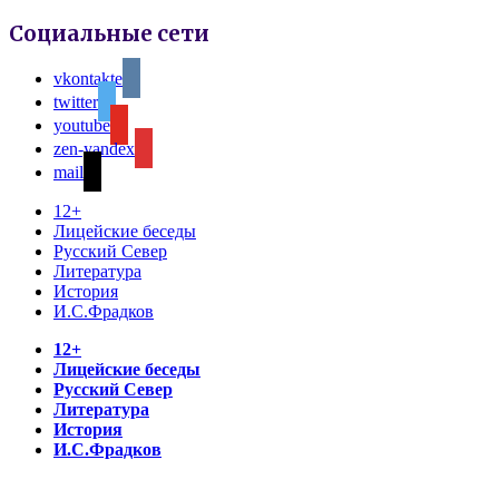
Социальные сети
vkontakte
twitter
youtube
zen-yandex
mail
12+
Лицейские беседы
Русский Север
Литература
История
И.С.Фрадков
12+
Лицейские беседы
Русский Север
Литература
История
И.С.Фрадков