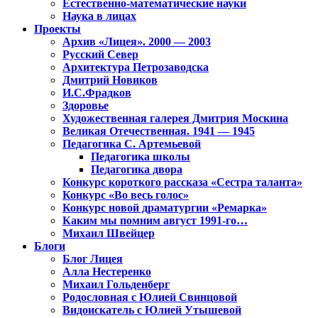
Естественно-математические науки
Наука в лицах
Проекты
Архив «Лицея». 2000 — 2003
Русский Север
Архитектура Петрозаводска
Дмитрий Новиков
И.С.Фрадков
Здоровье
Художественная галерея Дмитрия Москина
Великая Отечественная. 1941 — 1945
Педагогика С. Артемьевой
Педагогика школы
Педагогика двора
Конкурс короткого рассказа «Сестра таланта»
Конкурс «Во весь голос»
Конкурс новой драматургии «Ремарка»
Каким мы помним август 1991-го…
Михаил Швейцер
Блоги
Блог Лицея
Алла Нестеренко
Михаил Гольденберг
Родословная с Юлией Свинцовой
Видоискатель с Юлией Утышевой