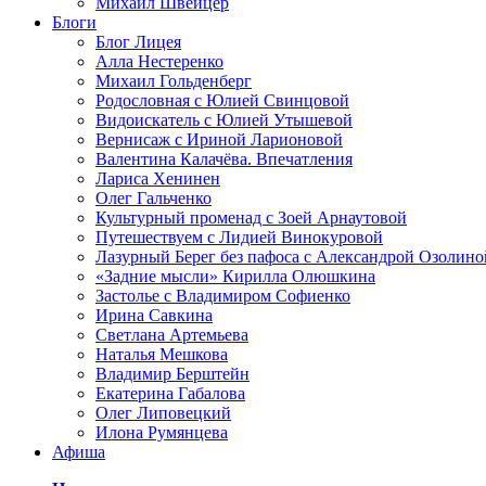
Михаил Швейцер
Блоги
Блог Лицея
Алла Нестеренко
Михаил Гольденберг
Родословная с Юлией Свинцовой
Видоискатель с Юлией Утышевой
Вернисаж с Ириной Ларионовой
Валентина Калачёва. Впечатления
Лариса Хенинен
Олег Гальченко
Культурный променад с Зоей Арнаутовой
Путешествуем с Лидией Винокуровой
Лазурный Берег без пафоса с Александрой Озолино
«Задние мысли» Кирилла Олюшкина
Застолье с Владимиром Софиенко
Ирина Савкина
Светлана Артемьева
Наталья Мешкова
Владимир Берштейн
Екатерина Габалова
Олег Липовецкий
Илона Румянцева
Афиша