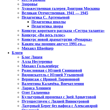
Здоровье
Художественная галерея Дмитрия Москина
Великая Отечественная. 1941 — 1945
Педагогика С. Артемьевой
Педагогика школы
Педагогика двора
Конкурс короткого рассказа «Сестра таланта»
Конкурс «Во весь голос»
Конкурс новой драматургии «Ремарка»
Каким мы помним август 1991-го…
Михаил Швейцер
Блоги
Блог Лицея
Алла Нестеренко
Михаил Гольденберг
Родословная с Юлией Свинцовой
Видоискатель с Юлией Утышевой
Вернисаж с Ириной Ларионовой
Валентина Калачёва. Впечатления
Лариса Хенинен
Олег Гальченко
Культурный променад с Зоей Арнаутовой
Путешествуем с Лидией Винокуровой
Лазурный Берег без пафоса с Александрой