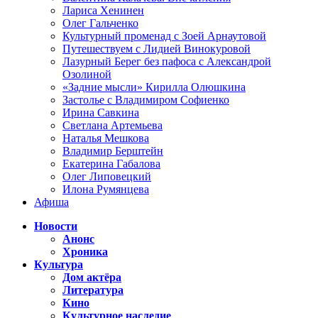
Лариса Хенинен
Олег Гальченко
Культурный променад с Зоей Арнаутовой
Путешествуем с Лидией Винокуровой
Лазурный Берег без пафоса с Александрой
Озолиной
«Задние мысли» Кирилла Олюшкина
Застолье с Владимиром Софиенко
Ирина Савкина
Светлана Артемьева
Наталья Мешкова
Владимир Берштейн
Екатерина Габалова
Олег Липовецкий
Илона Румянцева
Афиша
Новости
Анонс
Хроника
Культура
Дом актёра
Литература
Кино
Культурное наследие