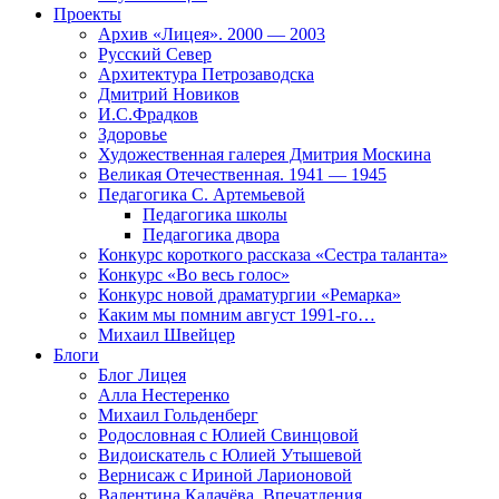
Проекты
Архив «Лицея». 2000 — 2003
Русский Север
Архитектура Петрозаводска
Дмитрий Новиков
И.С.Фрадков
Здоровье
Художественная галерея Дмитрия Москина
Великая Отечественная. 1941 — 1945
Педагогика С. Артемьевой
Педагогика школы
Педагогика двора
Конкурс короткого рассказа «Сестра таланта»
Конкурс «Во весь голос»
Конкурс новой драматургии «Ремарка»
Каким мы помним август 1991-го…
Михаил Швейцер
Блоги
Блог Лицея
Алла Нестеренко
Михаил Гольденберг
Родословная с Юлией Свинцовой
Видоискатель с Юлией Утышевой
Вернисаж с Ириной Ларионовой
Валентина Калачёва. Впечатления