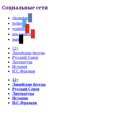
Социальные сети
vkontakte
twitter
youtube
zen-yandex
mail
12+
Лицейские беседы
Русский Север
Литература
История
И.С.Фрадков
12+
Лицейские беседы
Русский Север
Литература
История
И.С.Фрадков