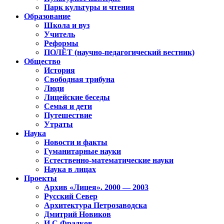
Парк культуры и чтения
Образование
Школа и вуз
Учитель
Реформы
ПОЛЁТ (научно-педагогический вестник)
Общество
История
Свободная трибуна
Люди
Лицейские беседы
Семья и дети
Путешествие
Утраты
Наука
Новости и факты
Гуманитарные науки
Естественно-математические науки
Наука в лицах
Проекты
Архив «Лицея». 2000 — 2003
Русский Север
Архитектура Петрозаводска
Дмитрий Новиков
И.С.Фрадков