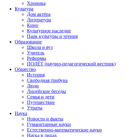
Хроника
Культура
Дом актёра
Литература
Кино
Культурное наследие
Парк культуры и чтения
Образование
Школа и вуз
Учитель
Реформы
ПОЛЁТ (научно-педагогический вестник)
Общество
История
Свободная трибуна
Люди
Лицейские беседы
Семья и дети
Путешествие
Утраты
Наука
Новости и факты
Гуманитарные науки
Естественно-математические науки
Наука в лицах