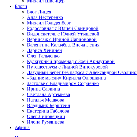
Михаил Швейцер
Блоги
Блог Лицея
Алла Нестеренко
Михаил Гольденберг
Родословная с Юлией Свинцовой
Видоискатель с Юлией Утышевой
Вернисаж с Ириной Ларионовой
Валентина Калачёва. Впечатления
Лариса Хенинен
Олег Гальченко
Культурный променад с Зоей Арнаутовой
Путешествуем с Лидией Винокуровой
Лазурный Берег без пафоса с Александрой Озолино
«Задние мысли» Кирилла Олюшкина
Застолье с Владимиром Софиенко
Ирина Савкина
Светлана Артемьева
Наталья Мешкова
Владимир Берштейн
Екатерина Габалова
Олег Липовецкий
Илона Румянцева
Афиша