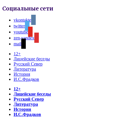
Социальные сети
vkontakte
twitter
youtube
zen-yandex
mail
12+
Лицейские беседы
Русский Север
Литература
История
И.С.Фрадков
12+
Лицейские беседы
Русский Север
Литература
История
И.С.Фрадков