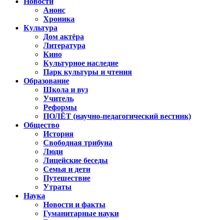
Новости
Анонс
Хроника
Культура
Дом актёра
Литература
Кино
Культурное наследие
Парк культуры и чтения
Образование
Школа и вуз
Учитель
Реформы
ПОЛЁТ (научно-педагогический вестник)
Общество
История
Свободная трибуна
Люди
Лицейские беседы
Семья и дети
Путешествие
Утраты
Наука
Новости и факты
Гуманитарные науки