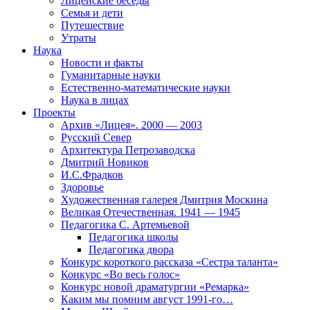
Лицейские беседы
Семья и дети
Путешествие
Утраты
Наука
Новости и факты
Гуманитарные науки
Естественно-математические науки
Наука в лицах
Проекты
Архив «Лицея». 2000 — 2003
Русский Север
Архитектура Петрозаводска
Дмитрий Новиков
И.С.Фрадков
Здоровье
Художественная галерея Дмитрия Москина
Великая Отечественная. 1941 — 1945
Педагогика С. Артемьевой
Педагогика школы
Педагогика двора
Конкурс короткого рассказа «Сестра таланта»
Конкурс «Во весь голос»
Конкурс новой драматургии «Ремарка»
Каким мы помним август 1991-го…