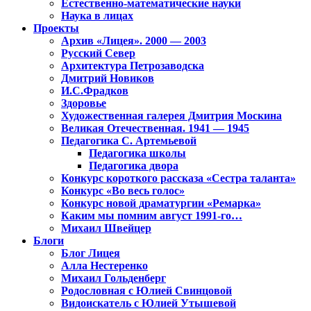
Естественно-математические науки
Наука в лицах
Проекты
Архив «Лицея». 2000 — 2003
Русский Север
Архитектура Петрозаводска
Дмитрий Новиков
И.С.Фрадков
Здоровье
Художественная галерея Дмитрия Москина
Великая Отечественная. 1941 — 1945
Педагогика С. Артемьевой
Педагогика школы
Педагогика двора
Конкурс короткого рассказа «Сестра таланта»
Конкурс «Во весь голос»
Конкурс новой драматургии «Ремарка»
Каким мы помним август 1991-го…
Михаил Швейцер
Блоги
Блог Лицея
Алла Нестеренко
Михаил Гольденберг
Родословная с Юлией Свинцовой
Видоискатель с Юлией Утышевой