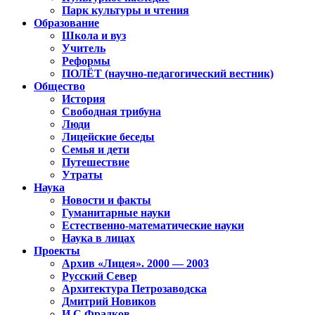
Парк культуры и чтения
Образование
Школа и вуз
Учитель
Реформы
ПОЛЁТ (научно-педагогический вестник)
Общество
История
Свободная трибуна
Люди
Лицейские беседы
Семья и дети
Путешествие
Утраты
Наука
Новости и факты
Гуманитарные науки
Естественно-математические науки
Наука в лицах
Проекты
Архив «Лицея». 2000 — 2003
Русский Север
Архитектура Петрозаводска
Дмитрий Новиков
И.С.Фрадков