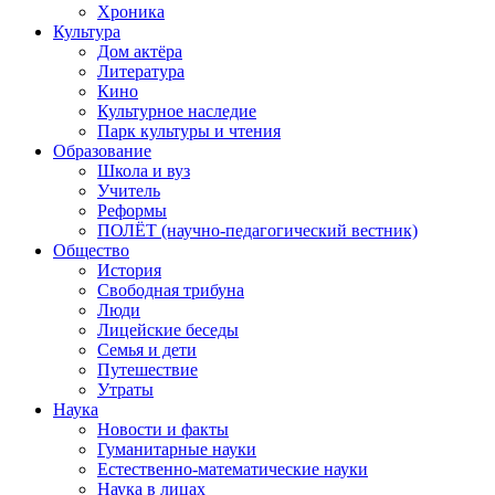
Хроника
Культура
Дом актёра
Литература
Кино
Культурное наследие
Парк культуры и чтения
Образование
Школа и вуз
Учитель
Реформы
ПОЛЁТ (научно-педагогический вестник)
Общество
История
Свободная трибуна
Люди
Лицейские беседы
Семья и дети
Путешествие
Утраты
Наука
Новости и факты
Гуманитарные науки
Естественно-математические науки
Наука в лицах