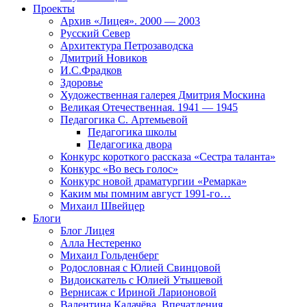
Проекты
Архив «Лицея». 2000 — 2003
Русский Север
Архитектура Петрозаводска
Дмитрий Новиков
И.С.Фрадков
Здоровье
Художественная галерея Дмитрия Москина
Великая Отечественная. 1941 — 1945
Педагогика С. Артемьевой
Педагогика школы
Педагогика двора
Конкурс короткого рассказа «Сестра таланта»
Конкурс «Во весь голос»
Конкурс новой драматургии «Ремарка»
Каким мы помним август 1991-го…
Михаил Швейцер
Блоги
Блог Лицея
Алла Нестеренко
Михаил Гольденберг
Родословная с Юлией Свинцовой
Видоискатель с Юлией Утышевой
Вернисаж с Ириной Ларионовой
Валентина Калачёва. Впечатления