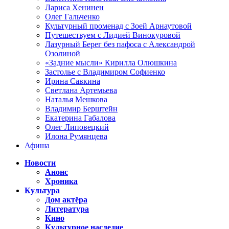
Лариса Хенинен
Олег Гальченко
Культурный променад с Зоей Арнаутовой
Путешествуем с Лидией Винокуровой
Лазурный Берег без пафоса с Александрой
Озолиной
«Задние мысли» Кирилла Олюшкина
Застолье с Владимиром Софиенко
Ирина Савкина
Светлана Артемьева
Наталья Мешкова
Владимир Берштейн
Екатерина Габалова
Олег Липовецкий
Илона Румянцева
Афиша
Новости
Анонс
Хроника
Культура
Дом актёра
Литература
Кино
Культурное наследие