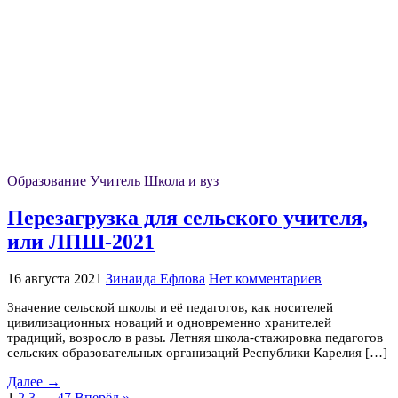
Образование
Учитель
Школа и вуз
Перезагрузка для сельского учителя,
или ЛПШ-2021
16 августа 2021
Зинаида Ефлова
Нет комментариев
Значение сельской школы и её педагогов, как носителей
цивилизационных новаций и одновременно хранителей
традиций, возросло в разы. Летняя школа-стажировка педагогов
сельских образовательных организаций Республики Карелия […]
Далее →
1
2
3
…
47
Вперёд »