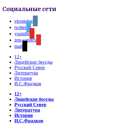
Социальные сети
vkontakte
twitter
youtube
zen-yandex
mail
12+
Лицейские беседы
Русский Север
Литература
История
И.С.Фрадков
12+
Лицейские беседы
Русский Север
Литература
История
И.С.Фрадков