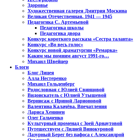
Здоровье
Художественная галерея Дмитрия Москина
Великая Отечественная. 1941 — 1945
Педагогика С. Артемьевой
Педагогика школы
Педагогика двора
Конкурс короткого рассказа «Сестра таланта»
Конкурс «Во весь голос»
Конкурс новой драматургии «Ремарка»
Каким мы помним август 1991-го…
Михаил Швейцер
Блоги
Блог Лицея
Алла Нестеренко
Михаил Гольденберг
Родословная с Юлией Свинцовой
Видоискатель с Юлией Утышевой
Вернисаж с Ириной Ларионовой
Валентина Калачёва. Впечатления
Лариса Хенинен
Олег Гальченко
Культурный променад с Зоей Арнаутовой
Путешествуем с Лидией Винокуровой
Лазурный Берег без пафоса с Александрой