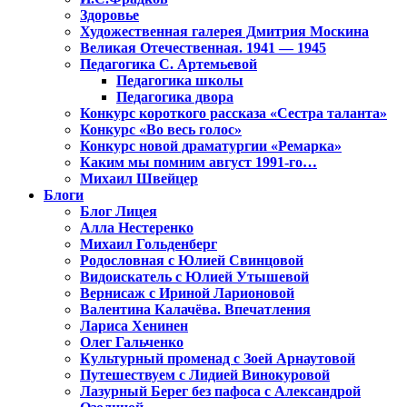
Здоровье
Художественная галерея Дмитрия Москина
Великая Отечественная. 1941 — 1945
Педагогика С. Артемьевой
Педагогика школы
Педагогика двора
Конкурс короткого рассказа «Сестра таланта»
Конкурс «Во весь голос»
Конкурс новой драматургии «Ремарка»
Каким мы помним август 1991-го…
Михаил Швейцер
Блоги
Блог Лицея
Алла Нестеренко
Михаил Гольденберг
Родословная с Юлией Свинцовой
Видоискатель с Юлией Утышевой
Вернисаж с Ириной Ларионовой
Валентина Калачёва. Впечатления
Лариса Хенинен
Олег Гальченко
Культурный променад с Зоей Арнаутовой
Путешествуем с Лидией Винокуровой
Лазурный Берег без пафоса с Александрой