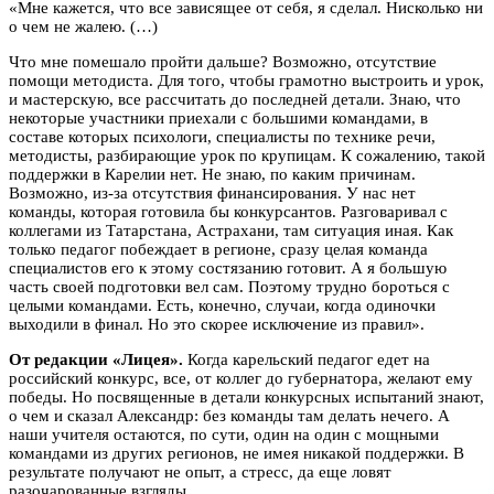
«Мне кажется, что все зависящее от себя, я сделал. Нисколько ни
о чем не жалею. (…)
Что мне помешало пройти дальше? Возможно, отсутствие
помощи методиста. Для того, чтобы грамотно выстроить и урок,
и мастерскую, все рассчитать до последней детали. Знаю, что
некоторые участники приехали с большими командами, в
составе которых психологи, специалисты по технике речи,
методисты, разбирающие урок по крупицам. К сожалению, такой
поддержки в Карелии нет. Не знаю, по каким причинам.
Возможно, из-за отсутствия финансирования. У нас нет
команды, которая готовила бы конкурсантов. Разговаривал с
коллегами из Татарстана, Астрахани, там ситуация иная. Как
только педагог побеждает в регионе, сразу целая команда
специалистов его к этому состязанию готовит. А я большую
часть своей подготовки вел сам. Поэтому трудно бороться с
целыми командами. Есть, конечно, случаи, когда одиночки
выходили в финал. Но это скорее исключение из правил».
От редакции «Лицея».
Когда карельский педагог едет на
российский конкурс, все, от коллег до губернатора, желают ему
победы. Но посвященные в детали конкурсных испытаний знают,
о чем и сказал Александр: без команды там делать нечего. А
наши учителя остаются, по сути, один на один с мощными
командами из других регионов, не имея никакой поддержки. В
результате получают не опыт, а стресс, да еще ловят
разочарованные взгляды.