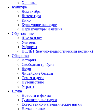
Хроника
Культура
Дом актёра
Литература
Кино
Культурное наследие
Парк культуры и чтения
Образование
Школа и вуз
Учитель
Реформы
ПОЛЁТ (научно-педагогический вестник)
Общество
История
Свободная трибуна
Люди
Лицейские беседы
Семья и дети
Путешествие
Утраты
Наука
Новости и факты
Гуманитарные науки
Естественно-математические науки
Наука в лицах