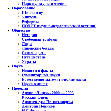
Парк культуры и чтения
Образование
Школа и вуз
Учитель
Реформы
ПОЛЁТ (научно-педагогический вестник)
Общество
История
Свободная трибуна
Люди
Лицейские беседы
Семья и дети
Путешествие
Утраты
Наука
Новости и факты
Гуманитарные науки
Естественно-математические науки
Наука в лицах
Проекты
Архив «Лицея». 2000 — 2003
Русский Север
Архитектура Петрозаводска
Дмитрий Новиков
И.С.Фрадков