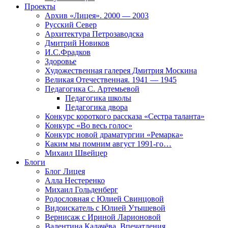
Проекты
Архив «Лицея». 2000 — 2003
Русский Север
Архитектура Петрозаводска
Дмитрий Новиков
И.С.Фрадков
Здоровье
Художественная галерея Дмитрия Москина
Великая Отечественная. 1941 — 1945
Педагогика С. Артемьевой
Педагогика школы
Педагогика двора
Конкурс короткого рассказа «Сестра таланта»
Конкурс «Во весь голос»
Конкурс новой драматургии «Ремарка»
Каким мы помним август 1991-го…
Михаил Швейцер
Блоги
Блог Лицея
Алла Нестеренко
Михаил Гольденберг
Родословная с Юлией Свинцовой
Видоискатель с Юлией Утышевой
Вернисаж с Ириной Ларионовой
Валентина Калачёва. Впечатления