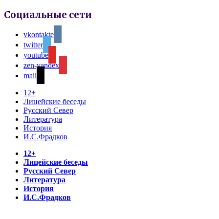
Социальные сети
vkontakte
twitter
youtube
zen-yandex
mail
12+
Лицейские беседы
Русский Север
Литература
История
И.С.Фрадков
12+
Лицейские беседы
Русский Север
Литература
История
И.С.Фрадков