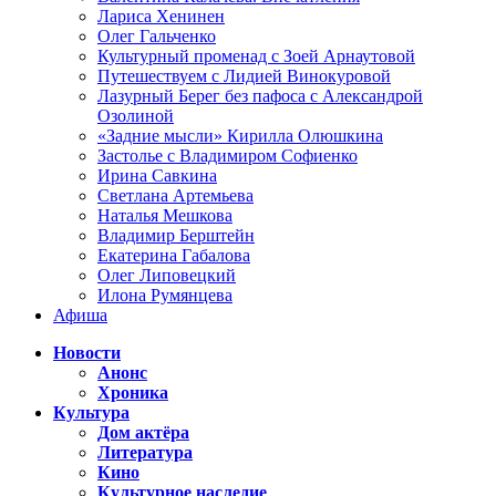
Лариса Хенинен
Олег Гальченко
Культурный променад с Зоей Арнаутовой
Путешествуем с Лидией Винокуровой
Лазурный Берег без пафоса с Александрой
Озолиной
«Задние мысли» Кирилла Олюшкина
Застолье с Владимиром Софиенко
Ирина Савкина
Светлана Артемьева
Наталья Мешкова
Владимир Берштейн
Екатерина Габалова
Олег Липовецкий
Илона Румянцева
Афиша
Новости
Анонс
Хроника
Культура
Дом актёра
Литература
Кино
Культурное наследие