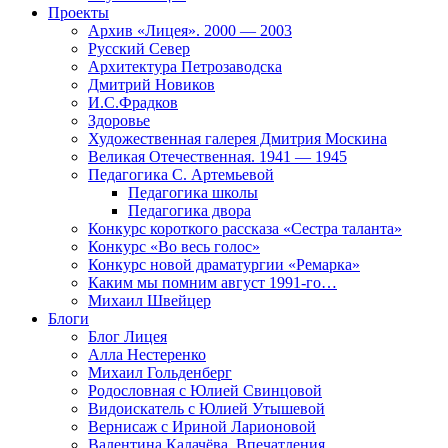
Проекты
Архив «Лицея». 2000 — 2003
Русский Север
Архитектура Петрозаводска
Дмитрий Новиков
И.С.Фрадков
Здоровье
Художественная галерея Дмитрия Москина
Великая Отечественная. 1941 — 1945
Педагогика С. Артемьевой
Педагогика школы
Педагогика двора
Конкурс короткого рассказа «Сестра таланта»
Конкурс «Во весь голос»
Конкурс новой драматургии «Ремарка»
Каким мы помним август 1991-го…
Михаил Швейцер
Блоги
Блог Лицея
Алла Нестеренко
Михаил Гольденберг
Родословная с Юлией Свинцовой
Видоискатель с Юлией Утышевой
Вернисаж с Ириной Ларионовой
Валентина Калачёва. Впечатления