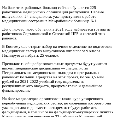
На базе этих районных больниц сейчас обучаются 225
работников медицинских организаций республики. Первые
выпускники, 24 специалиста, уже приступили к работе
медицинскими сестрами в Межрайонной больнице №1.
Для очно-заочного обучения в 2021 году набирается группа из
работников Сортавальской и Сегежской ЦРБ и жителей этих
районов.
В Костомукше открыт набор на очное отделение по подготовке
медицинских сестер из выпускников школ после 9 класса.
Планируется набрать 25 человек.
Преподавать общеобразовательные предметы будут учителя
школы, медицинские дисциплины — специалисты
Петрозаводского медицинского колледжа и центральных
районных больниц. Средства на этот проект, более 3,5 млн
рублей на 2021-2022 учебный год, выделены из
республиканского бюджета, предусмотрено и дальнейшее
финансирование.
На базе медколледжа организован также курс ускоренного
переобучения медицинских сестер, по окончании которого они
уже через два года вместо четырех лет будут работать
фельдшерами, в том числе на фельдшерско-акушерских пунктах.
К переподготовке приступили 33 работника Калевальской,