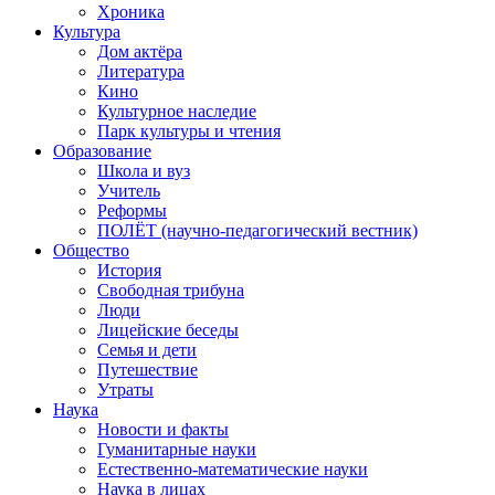
Хроника
Культура
Дом актёра
Литература
Кино
Культурное наследие
Парк культуры и чтения
Образование
Школа и вуз
Учитель
Реформы
ПОЛЁТ (научно-педагогический вестник)
Общество
История
Свободная трибуна
Люди
Лицейские беседы
Семья и дети
Путешествие
Утраты
Наука
Новости и факты
Гуманитарные науки
Естественно-математические науки
Наука в лицах