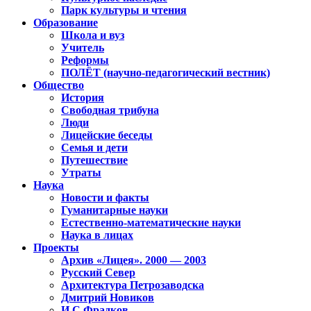
Парк культуры и чтения
Образование
Школа и вуз
Учитель
Реформы
ПОЛЁТ (научно-педагогический вестник)
Общество
История
Свободная трибуна
Люди
Лицейские беседы
Семья и дети
Путешествие
Утраты
Наука
Новости и факты
Гуманитарные науки
Естественно-математические науки
Наука в лицах
Проекты
Архив «Лицея». 2000 — 2003
Русский Север
Архитектура Петрозаводска
Дмитрий Новиков
И.С.Фрадков