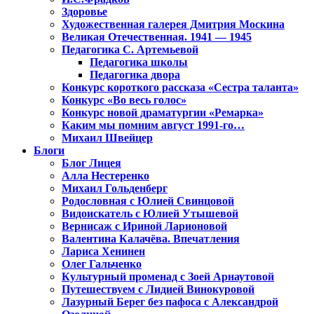
Здоровье
Художественная галерея Дмитрия Москина
Великая Отечественная. 1941 — 1945
Педагогика С. Артемьевой
Педагогика школы
Педагогика двора
Конкурс короткого рассказа «Сестра таланта»
Конкурс «Во весь голос»
Конкурс новой драматургии «Ремарка»
Каким мы помним август 1991-го…
Михаил Швейцер
Блоги
Блог Лицея
Алла Нестеренко
Михаил Гольденберг
Родословная с Юлией Свинцовой
Видоискатель с Юлией Утышевой
Вернисаж с Ириной Ларионовой
Валентина Калачёва. Впечатления
Лариса Хенинен
Олег Гальченко
Культурный променад с Зоей Арнаутовой
Путешествуем с Лидией Винокуровой
Лазурный Берег без пафоса с Александрой