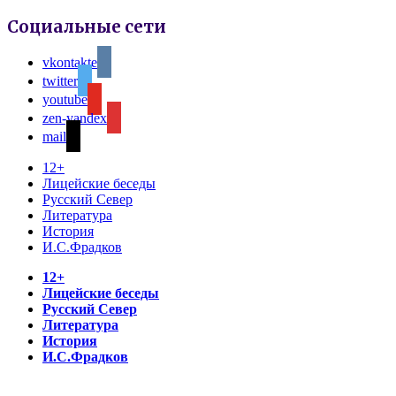
Социальные сети
vkontakte
twitter
youtube
zen-yandex
mail
12+
Лицейские беседы
Русский Север
Литература
История
И.С.Фрадков
12+
Лицейские беседы
Русский Север
Литература
История
И.С.Фрадков