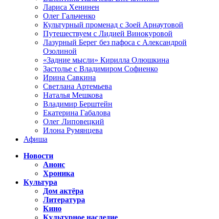
Лариса Хенинен
Олег Гальченко
Культурный променад с Зоей Арнаутовой
Путешествуем с Лидией Винокуровой
Лазурный Берег без пафоса с Александрой
Озолиной
«Задние мысли» Кирилла Олюшкина
Застолье с Владимиром Софиенко
Ирина Савкина
Светлана Артемьева
Наталья Мешкова
Владимир Берштейн
Екатерина Габалова
Олег Липовецкий
Илона Румянцева
Афиша
Новости
Анонс
Хроника
Культура
Дом актёра
Литература
Кино
Культурное наследие