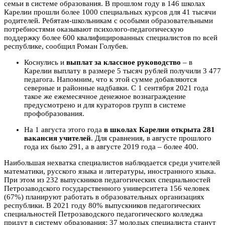
семьи в системе образования. В прошлом году в 146 школах
Карелии прошли более 1000 специальных курсов для 41 тысячи
родителей. Ребятам-школьникам с особыми образовательными
потребностями оказывают психолого-педагогическую
поддержку более 600 квалифицированных специалистов по всей
республике, сообщил Роман Голубев.
Коснулись и
выплат за классное руководство
– в
Карелии выплату в размере 5 тысяч рублей получили 3 477
педагога. Напомним, что к этой сумме добавляются
северные и районные надбавки. С 1 сентября 2021 года
такое же ежемесячное денежное вознаграждение
предусмотрено и для кураторов групп в системе
профобразования.
На 1 августа этого года
в школах Карелии открыта 281
вакансия учителей
. Для сравнения, в августе прошлого
года их было 291, а в августе 2019 года – более 400.
Наибольшая нехватка специалистов наблюдается среди учителей
математики, русского языка и литературы, иностранного языка.
При этом из 232 выпускников педагогических специальностей
Петрозаводского государственного университета 156 человек
(67%) планируют работать в образовательных организациях
республики. В 2021 году 80% выпускников педагогических
специальностей Петрозаводского педагогического колледжа
придут в систему образования: 37 молодых специалиста станут