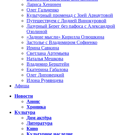
Лариса Хенинен
Олег Гальченко
Культурный променад с Зоей Арнаутовой
Путешествуем с Лидией Винокуровой
Лазурный Берег без пафоса с Александрой
Озолиной
«Задние мысли» Кирилла Олюшкина
Застолье с Владимиром Софиенко
Ирина Савкина
Светлана Артемьева
Наталья Мешкова
Владимир Берштейн
Екатерина Габалова
Олег Липовецкий
Илона Румянцева
Афиша
Новости
Анонс
Хроника
Культура
Дом актёра
Литература
Кино
Культурное наследие