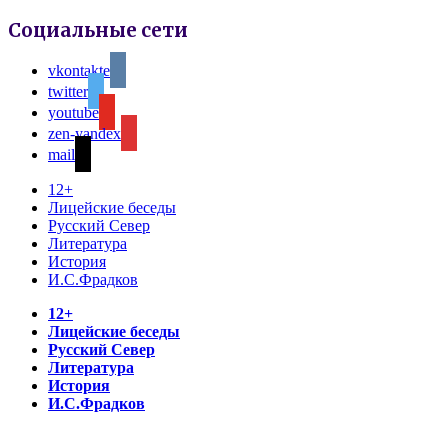
Социальные сети
vkontakte
twitter
youtube
zen-yandex
mail
12+
Лицейские беседы
Русский Север
Литература
История
И.С.Фрадков
12+
Лицейские беседы
Русский Север
Литература
История
И.С.Фрадков