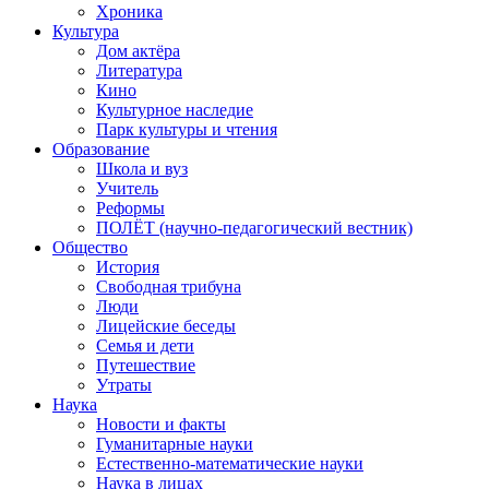
Хроника
Культура
Дом актёра
Литература
Кино
Культурное наследие
Парк культуры и чтения
Образование
Школа и вуз
Учитель
Реформы
ПОЛЁТ (научно-педагогический вестник)
Общество
История
Свободная трибуна
Люди
Лицейские беседы
Семья и дети
Путешествие
Утраты
Наука
Новости и факты
Гуманитарные науки
Естественно-математические науки
Наука в лицах