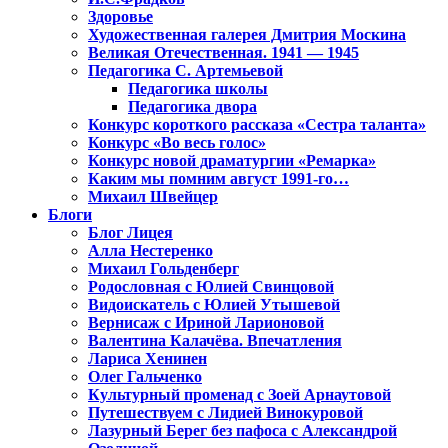
Здоровье
Художественная галерея Дмитрия Москина
Великая Отечественная. 1941 — 1945
Педагогика С. Артемьевой
Педагогика школы
Педагогика двора
Конкурс короткого рассказа «Сестра таланта»
Конкурс «Во весь голос»
Конкурс новой драматургии «Ремарка»
Каким мы помним август 1991-го…
Михаил Швейцер
Блоги
Блог Лицея
Алла Нестеренко
Михаил Гольденберг
Родословная с Юлией Свинцовой
Видоискатель с Юлией Утышевой
Вернисаж с Ириной Ларионовой
Валентина Калачёва. Впечатления
Лариса Хенинен
Олег Гальченко
Культурный променад с Зоей Арнаутовой
Путешествуем с Лидией Винокуровой
Лазурный Берег без пафоса с Александрой