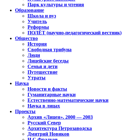
Парк культуры и чтения
Образование
Школа и вуз
Учитель
Реформы
ПОЛЁТ (научно-педагогический вестник)
Общество
История
Свободная трибуна
Люди
Лицейские беседы
Семья и дети
Путешествие
Утраты
Наука
Новости и факты
Гуманитарные науки
Естественно-математические науки
Наука в лицах
Проекты
Архив «Лицея». 2000 — 2003
Русский Север
Архитектура Петрозаводска
Дмитрий Новиков
И.С.Фрадков