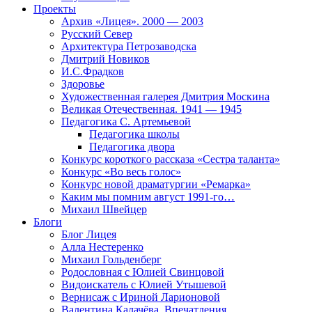
Проекты
Архив «Лицея». 2000 — 2003
Русский Север
Архитектура Петрозаводска
Дмитрий Новиков
И.С.Фрадков
Здоровье
Художественная галерея Дмитрия Москина
Великая Отечественная. 1941 — 1945
Педагогика С. Артемьевой
Педагогика школы
Педагогика двора
Конкурс короткого рассказа «Сестра таланта»
Конкурс «Во весь голос»
Конкурс новой драматургии «Ремарка»
Каким мы помним август 1991-го…
Михаил Швейцер
Блоги
Блог Лицея
Алла Нестеренко
Михаил Гольденберг
Родословная с Юлией Свинцовой
Видоискатель с Юлией Утышевой
Вернисаж с Ириной Ларионовой
Валентина Калачёва. Впечатления