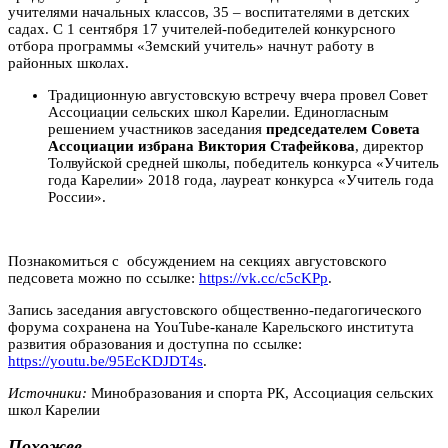
учителями начальных классов, 35 – воспитателями в детских
садах. С 1 сентября 17 учителей-победителей конкурсного
отбора программы «Земский учитель» начнут работу в
районных школах.
Традиционную августовскую встречу вчера провел Совет
Ассоциации сельских школ Карелии. Единогласным
решением участников заседания
председателем Совета
Ассоциации избрана Виктория Стафейкова
, директор
Толвуйской средней школы, победитель конкурса «Учитель
года Карелии» 2018 года, лауреат конкурса «Учитель года
России».
Познакомиться с обсуждением на секциях августовского
педсовета можно по ссылке:
https://vk.cc/c5cKPp
.
Запись заседания августовского общественно-педагогического
форума сохранена на YouTube-канале Карельского института
развития образования и доступна по ссылке:
https://youtu.be/95EcKDJDT4s
.
Источники:
Минобразования и спорта РК, Ассоциация сельских
школ Карелии
Похожее