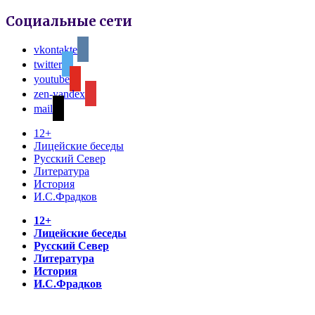
Социальные сети
vkontakte
twitter
youtube
zen-yandex
mail
12+
Лицейские беседы
Русский Север
Литература
История
И.С.Фрадков
12+
Лицейские беседы
Русский Север
Литература
История
И.С.Фрадков