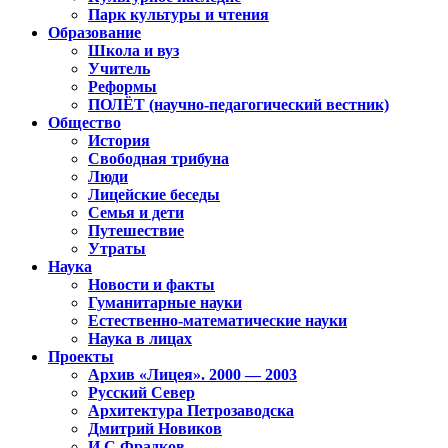
Парк культуры и чтения
Образование
Школа и вуз
Учитель
Реформы
ПОЛЁТ (научно-педагогический вестник)
Общество
История
Свободная трибуна
Люди
Лицейские беседы
Семья и дети
Путешествие
Утраты
Наука
Новости и факты
Гуманитарные науки
Естественно-математические науки
Наука в лицах
Проекты
Архив «Лицея». 2000 — 2003
Русский Север
Архитектура Петрозаводска
Дмитрий Новиков
И.С.Фрадков