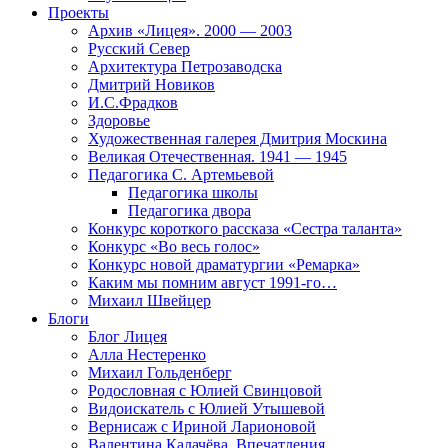
Проекты
Архив «Лицея». 2000 — 2003
Русский Север
Архитектура Петрозаводска
Дмитрий Новиков
И.С.Фрадков
Здоровье
Художественная галерея Дмитрия Москина
Великая Отечественная. 1941 — 1945
Педагогика С. Артемьевой
Педагогика школы
Педагогика двора
Конкурс короткого рассказа «Сестра таланта»
Конкурс «Во весь голос»
Конкурс новой драматургии «Ремарка»
Каким мы помним август 1991-го…
Михаил Швейцер
Блоги
Блог Лицея
Алла Нестеренко
Михаил Гольденберг
Родословная с Юлией Свинцовой
Видоискатель с Юлией Утышевой
Вернисаж с Ириной Ларионовой
Валентина Калачёва. Впечатления