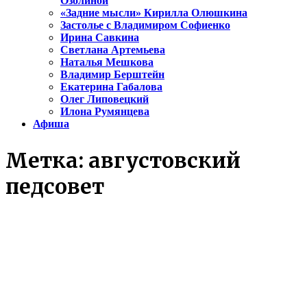
Озолиной
«Задние мысли» Кирилла Олюшкина
Застолье с Владимиром Софиенко
Ирина Савкина
Светлана Артемьева
Наталья Мешкова
Владимир Берштейн
Екатерина Габалова
Олег Липовецкий
Илона Румянцева
Афиша
Метка:
августовский
педсовет