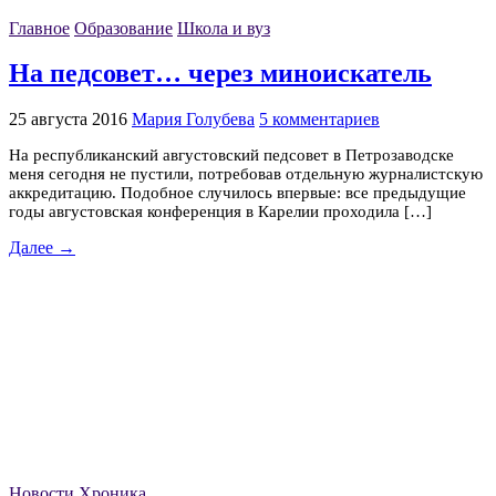
Главное
Образование
Школа и вуз
На педсовет… через миноискатель
25 августа 2016
Мария Голубева
5 комментариев
На республиканский августовский педсовет в Петрозаводске
меня сегодня не пустили, потребовав отдельную журналистскую
аккредитацию. Подобное случилось впервые: все предыдущие
годы августовская конференция в Карелии проходила […]
Далее →
Новости
Хроника