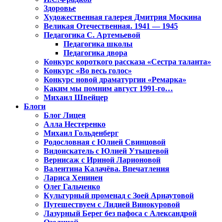
Здоровье
Художественная галерея Дмитрия Москина
Великая Отечественная. 1941 — 1945
Педагогика С. Артемьевой
Педагогика школы
Педагогика двора
Конкурс короткого рассказа «Сестра таланта»
Конкурс «Во весь голос»
Конкурс новой драматургии «Ремарка»
Каким мы помним август 1991-го…
Михаил Швейцер
Блоги
Блог Лицея
Алла Нестеренко
Михаил Гольденберг
Родословная с Юлией Свинцовой
Видоискатель с Юлией Утышевой
Вернисаж с Ириной Ларионовой
Валентина Калачёва. Впечатления
Лариса Хенинен
Олег Гальченко
Культурный променад с Зоей Арнаутовой
Путешествуем с Лидией Винокуровой
Лазурный Берег без пафоса с Александрой