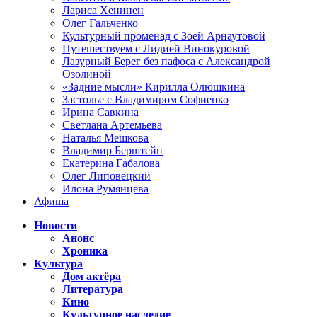
Лариса Хенинен
Олег Гальченко
Культурный променад с Зоей Арнаутовой
Путешествуем с Лидией Винокуровой
Лазурный Берег без пафоса с Александрой
Озолиной
«Задние мысли» Кирилла Олюшкина
Застолье с Владимиром Софиенко
Ирина Савкина
Светлана Артемьева
Наталья Мешкова
Владимир Берштейн
Екатерина Габалова
Олег Липовецкий
Илона Румянцева
Афиша
Новости
Анонс
Хроника
Культура
Дом актёра
Литература
Кино
Культурное наследие