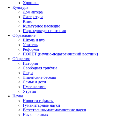
Хроника
Культура
Дом актёра
Литература
Кино
Культурное наследие
Парк культуры и чтения
Образование
Школа и вуз
Учитель
Реформы
ПОЛЁТ (научно-педагогический вестник)
Общество
История
Свободная трибуна
Люди
Лицейские беседы
Семья и дети
Путешествие
Утраты
Наука
Новости и факты
Гуманитарные науки
Естественно-математические науки
Наука в лицах