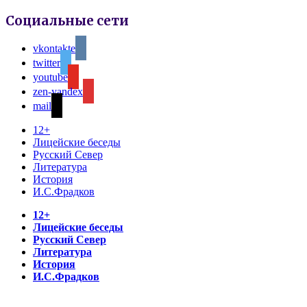
Социальные сети
vkontakte
twitter
youtube
zen-yandex
mail
12+
Лицейские беседы
Русский Север
Литература
История
И.С.Фрадков
12+
Лицейские беседы
Русский Север
Литература
История
И.С.Фрадков