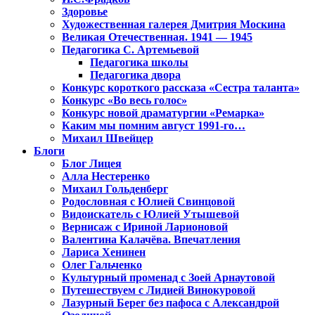
Здоровье
Художественная галерея Дмитрия Москина
Великая Отечественная. 1941 — 1945
Педагогика С. Артемьевой
Педагогика школы
Педагогика двора
Конкурс короткого рассказа «Сестра таланта»
Конкурс «Во весь голос»
Конкурс новой драматургии «Ремарка»
Каким мы помним август 1991-го…
Михаил Швейцер
Блоги
Блог Лицея
Алла Нестеренко
Михаил Гольденберг
Родословная с Юлией Свинцовой
Видоискатель с Юлией Утышевой
Вернисаж с Ириной Ларионовой
Валентина Калачёва. Впечатления
Лариса Хенинен
Олег Гальченко
Культурный променад с Зоей Арнаутовой
Путешествуем с Лидией Винокуровой
Лазурный Берег без пафоса с Александрой