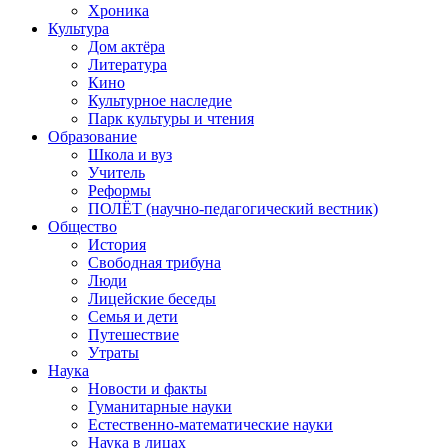
Хроника
Культура
Дом актёра
Литература
Кино
Культурное наследие
Парк культуры и чтения
Образование
Школа и вуз
Учитель
Реформы
ПОЛЁТ (научно-педагогический вестник)
Общество
История
Свободная трибуна
Люди
Лицейские беседы
Семья и дети
Путешествие
Утраты
Наука
Новости и факты
Гуманитарные науки
Естественно-математические науки
Наука в лицах