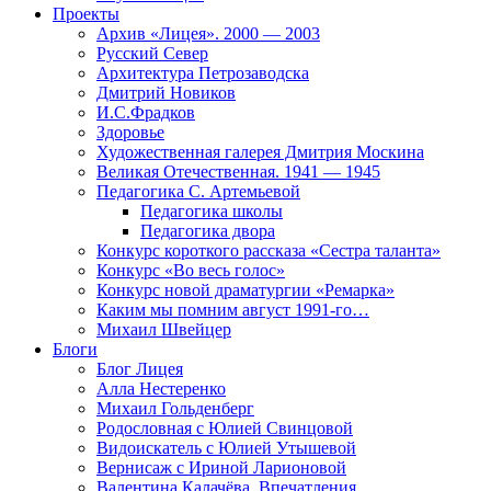
Проекты
Архив «Лицея». 2000 — 2003
Русский Север
Архитектура Петрозаводска
Дмитрий Новиков
И.С.Фрадков
Здоровье
Художественная галерея Дмитрия Москина
Великая Отечественная. 1941 — 1945
Педагогика С. Артемьевой
Педагогика школы
Педагогика двора
Конкурс короткого рассказа «Сестра таланта»
Конкурс «Во весь голос»
Конкурс новой драматургии «Ремарка»
Каким мы помним август 1991-го…
Михаил Швейцер
Блоги
Блог Лицея
Алла Нестеренко
Михаил Гольденберг
Родословная с Юлией Свинцовой
Видоискатель с Юлией Утышевой
Вернисаж с Ириной Ларионовой
Валентина Калачёва. Впечатления