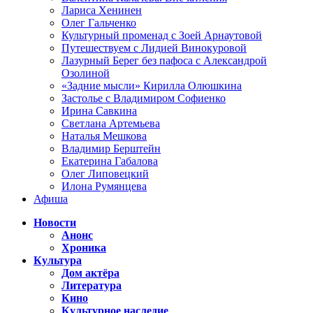
Лариса Хенинен
Олег Гальченко
Культурный променад с Зоей Арнаутовой
Путешествуем с Лидией Винокуровой
Лазурный Берег без пафоса с Александрой
Озолиной
«Задние мысли» Кирилла Олюшкина
Застолье с Владимиром Софиенко
Ирина Савкина
Светлана Артемьева
Наталья Мешкова
Владимир Берштейн
Екатерина Габалова
Олег Липовецкий
Илона Румянцева
Афиша
Новости
Анонс
Хроника
Культура
Дом актёра
Литература
Кино
Культурное наследие