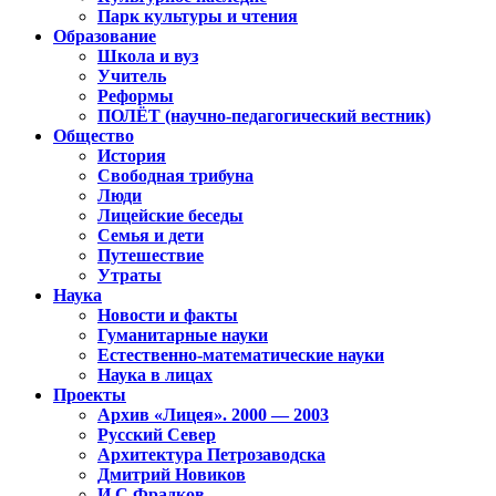
Парк культуры и чтения
Образование
Школа и вуз
Учитель
Реформы
ПОЛЁТ (научно-педагогический вестник)
Общество
История
Свободная трибуна
Люди
Лицейские беседы
Семья и дети
Путешествие
Утраты
Наука
Новости и факты
Гуманитарные науки
Естественно-математические науки
Наука в лицах
Проекты
Архив «Лицея». 2000 — 2003
Русский Север
Архитектура Петрозаводска
Дмитрий Новиков
И.С.Фрадков