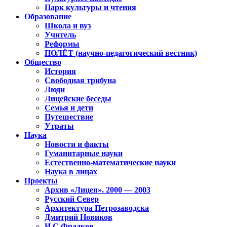
Парк культуры и чтения
Образование
Школа и вуз
Учитель
Реформы
ПОЛЁТ (научно-педагогический вестник)
Общество
История
Свободная трибуна
Люди
Лицейские беседы
Семья и дети
Путешествие
Утраты
Наука
Новости и факты
Гуманитарные науки
Естественно-математические науки
Наука в лицах
Проекты
Архив «Лицея». 2000 — 2003
Русский Север
Архитектура Петрозаводска
Дмитрий Новиков
И.С.Фрадков