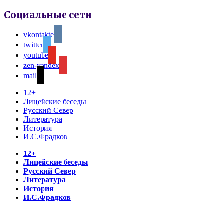
Социальные сети
vkontakte
twitter
youtube
zen-yandex
mail
12+
Лицейские беседы
Русский Север
Литература
История
И.С.Фрадков
12+
Лицейские беседы
Русский Север
Литература
История
И.С.Фрадков