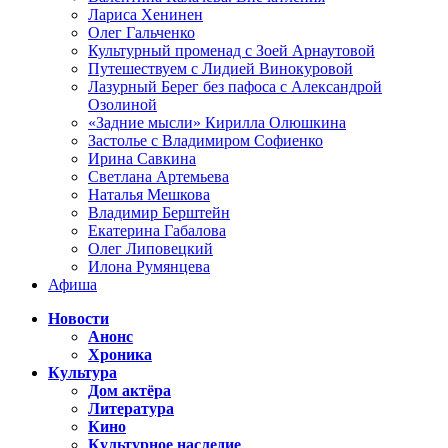
Лариса Хенинен
Олег Гальченко
Культурный променад с Зоей Арнаутовой
Путешествуем с Лидией Винокуровой
Лазурный Берег без пафоса с Александрой
Озолиной
«Задние мысли» Кирилла Олюшкина
Застолье с Владимиром Софиенко
Ирина Савкина
Светлана Артемьева
Наталья Мешкова
Владимир Берштейн
Екатерина Габалова
Олег Липовецкий
Илона Румянцева
Афиша
Новости
Анонс
Хроника
Культура
Дом актёра
Литература
Кино
Культурное наследие