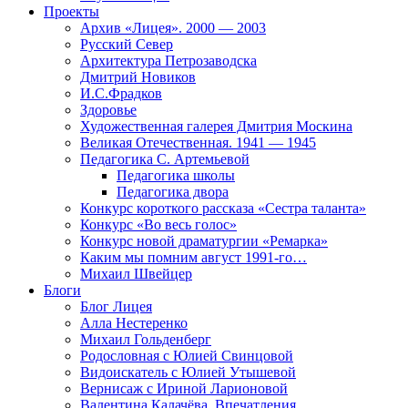
Проекты
Архив «Лицея». 2000 — 2003
Русский Север
Архитектура Петрозаводска
Дмитрий Новиков
И.С.Фрадков
Здоровье
Художественная галерея Дмитрия Москина
Великая Отечественная. 1941 — 1945
Педагогика С. Артемьевой
Педагогика школы
Педагогика двора
Конкурс короткого рассказа «Сестра таланта»
Конкурс «Во весь голос»
Конкурс новой драматургии «Ремарка»
Каким мы помним август 1991-го…
Михаил Швейцер
Блоги
Блог Лицея
Алла Нестеренко
Михаил Гольденберг
Родословная с Юлией Свинцовой
Видоискатель с Юлией Утышевой
Вернисаж с Ириной Ларионовой
Валентина Калачёва. Впечатления