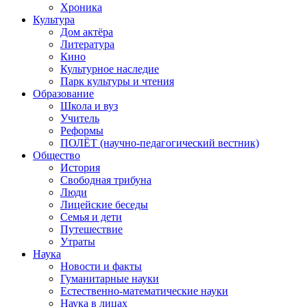
Хроника
Культура
Дом актёра
Литература
Кино
Культурное наследие
Парк культуры и чтения
Образование
Школа и вуз
Учитель
Реформы
ПОЛЁТ (научно-педагогический вестник)
Общество
История
Свободная трибуна
Люди
Лицейские беседы
Семья и дети
Путешествие
Утраты
Наука
Новости и факты
Гуманитарные науки
Естественно-математические науки
Наука в лицах