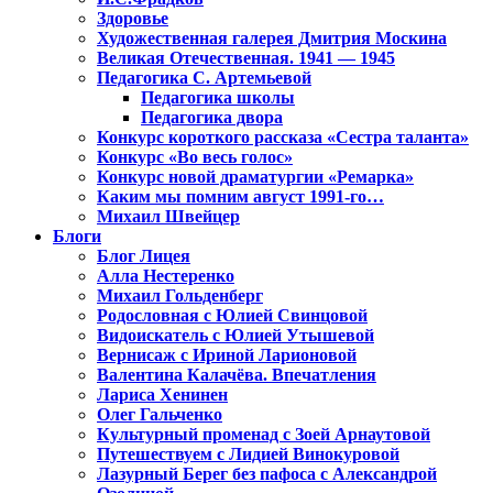
Здоровье
Художественная галерея Дмитрия Москина
Великая Отечественная. 1941 — 1945
Педагогика С. Артемьевой
Педагогика школы
Педагогика двора
Конкурс короткого рассказа «Сестра таланта»
Конкурс «Во весь голос»
Конкурс новой драматургии «Ремарка»
Каким мы помним август 1991-го…
Михаил Швейцер
Блоги
Блог Лицея
Алла Нестеренко
Михаил Гольденберг
Родословная с Юлией Свинцовой
Видоискатель с Юлией Утышевой
Вернисаж с Ириной Ларионовой
Валентина Калачёва. Впечатления
Лариса Хенинен
Олег Гальченко
Культурный променад с Зоей Арнаутовой
Путешествуем с Лидией Винокуровой
Лазурный Берег без пафоса с Александрой