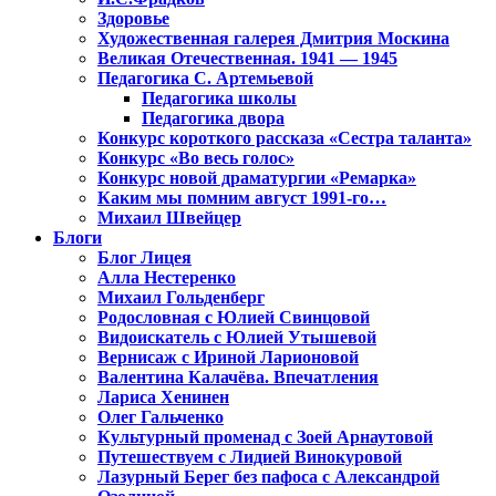
Здоровье
Художественная галерея Дмитрия Москина
Великая Отечественная. 1941 — 1945
Педагогика С. Артемьевой
Педагогика школы
Педагогика двора
Конкурс короткого рассказа «Сестра таланта»
Конкурс «Во весь голос»
Конкурс новой драматургии «Ремарка»
Каким мы помним август 1991-го…
Михаил Швейцер
Блоги
Блог Лицея
Алла Нестеренко
Михаил Гольденберг
Родословная с Юлией Свинцовой
Видоискатель с Юлией Утышевой
Вернисаж с Ириной Ларионовой
Валентина Калачёва. Впечатления
Лариса Хенинен
Олег Гальченко
Культурный променад с Зоей Арнаутовой
Путешествуем с Лидией Винокуровой
Лазурный Берег без пафоса с Александрой