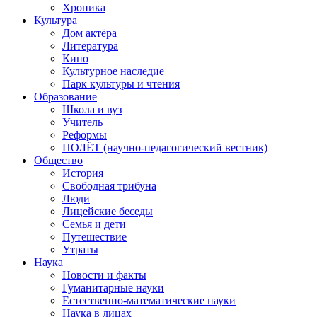
Хроника
Культура
Дом актёра
Литература
Кино
Культурное наследие
Парк культуры и чтения
Образование
Школа и вуз
Учитель
Реформы
ПОЛЁТ (научно-педагогический вестник)
Общество
История
Свободная трибуна
Люди
Лицейские беседы
Семья и дети
Путешествие
Утраты
Наука
Новости и факты
Гуманитарные науки
Естественно-математические науки
Наука в лицах