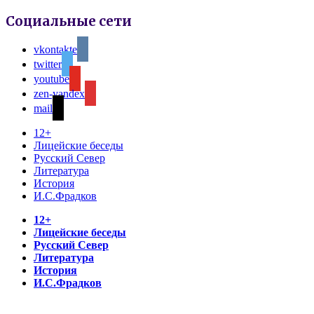
Социальные сети
vkontakte
twitter
youtube
zen-yandex
mail
12+
Лицейские беседы
Русский Север
Литература
История
И.С.Фрадков
12+
Лицейские беседы
Русский Север
Литература
История
И.С.Фрадков