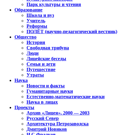
Парк культуры и чтения
Образование
Школа и вуз
Учитель
Реформы
ПОЛЁТ (научно-педагогический вестник)
Общество
История
Свободная трибуна
Люди
Лицейские беседы
Семья и дети
Путешествие
Утраты
Наука
Новости и факты
Гуманитарные науки
Естественно-математические науки
Наука в лицах
Проекты
Архив «Лицея». 2000 — 2003
Русский Север
Архитектура Петрозаводска
Дмитрий Новиков
И.С.Фрадков