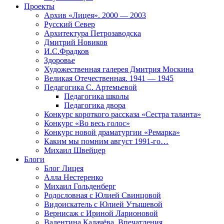
Проекты
Архив «Лицея». 2000 — 2003
Русский Север
Архитектура Петрозаводска
Дмитрий Новиков
И.С.Фрадков
Здоровье
Художественная галерея Дмитрия Москина
Великая Отечественная. 1941 — 1945
Педагогика С. Артемьевой
Педагогика школы
Педагогика двора
Конкурс короткого рассказа «Сестра таланта»
Конкурс «Во весь голос»
Конкурс новой драматургии «Ремарка»
Каким мы помним август 1991-го…
Михаил Швейцер
Блоги
Блог Лицея
Алла Нестеренко
Михаил Гольденберг
Родословная с Юлией Свинцовой
Видоискатель с Юлией Утышевой
Вернисаж с Ириной Ларионовой
Валентина Калачёва. Впечатления