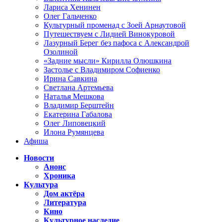
Лариса Хенинен
Олег Гальченко
Культурный променад с Зоей Арнаутовой
Путешествуем с Лидией Винокуровой
Лазурный Берег без пафоса с Александрой
Озолиной
«Задние мысли» Кирилла Олюшкина
Застолье с Владимиром Софиенко
Ирина Савкина
Светлана Артемьева
Наталья Мешкова
Владимир Берштейн
Екатерина Габалова
Олег Липовецкий
Илона Румянцева
Афиша
Новости
Анонс
Хроника
Культура
Дом актёра
Литература
Кино
Культурное наследие