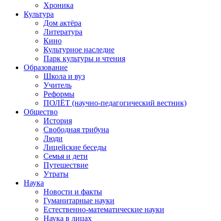
Хроника
Культура
Дом актёра
Литература
Кино
Культурное наследие
Парк культуры и чтения
Образование
Школа и вуз
Учитель
Реформы
ПОЛЁТ (научно-педагогический вестник)
Общество
История
Свободная трибуна
Люди
Лицейские беседы
Семья и дети
Путешествие
Утраты
Наука
Новости и факты
Гуманитарные науки
Естественно-математические науки
Наука в лицах