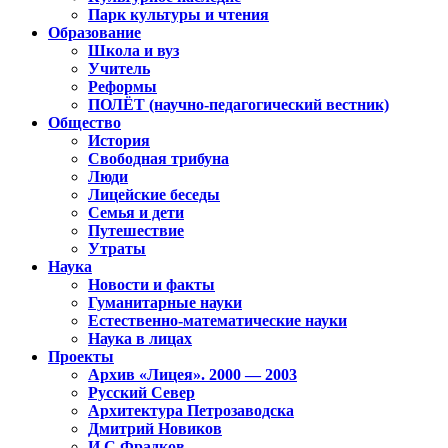
Парк культуры и чтения
Образование
Школа и вуз
Учитель
Реформы
ПОЛЁТ (научно-педагогический вестник)
Общество
История
Свободная трибуна
Люди
Лицейские беседы
Семья и дети
Путешествие
Утраты
Наука
Новости и факты
Гуманитарные науки
Естественно-математические науки
Наука в лицах
Проекты
Архив «Лицея». 2000 — 2003
Русский Север
Архитектура Петрозаводска
Дмитрий Новиков
И.С.Фрадков