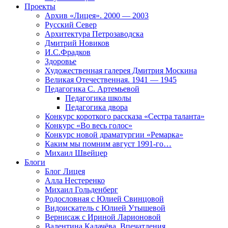
Проекты
Архив «Лицея». 2000 — 2003
Русский Север
Архитектура Петрозаводска
Дмитрий Новиков
И.С.Фрадков
Здоровье
Художественная галерея Дмитрия Москина
Великая Отечественная. 1941 — 1945
Педагогика С. Артемьевой
Педагогика школы
Педагогика двора
Конкурс короткого рассказа «Сестра таланта»
Конкурс «Во весь голос»
Конкурс новой драматургии «Ремарка»
Каким мы помним август 1991-го…
Михаил Швейцер
Блоги
Блог Лицея
Алла Нестеренко
Михаил Гольденберг
Родословная с Юлией Свинцовой
Видоискатель с Юлией Утышевой
Вернисаж с Ириной Ларионовой
Валентина Калачёва. Впечатления