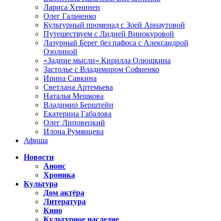
Лариса Хенинен
Олег Гальченко
Культурный променад с Зоей Арнаутовой
Путешествуем с Лидией Винокуровой
Лазурный Берег без пафоса с Александрой
Озолиной
«Задние мысли» Кирилла Олюшкина
Застолье с Владимиром Софиенко
Ирина Савкина
Светлана Артемьева
Наталья Мешкова
Владимир Берштейн
Екатерина Габалова
Олег Липовецкий
Илона Румянцева
Афиша
Новости
Анонс
Хроника
Культура
Дом актёра
Литература
Кино
Культурное наследие