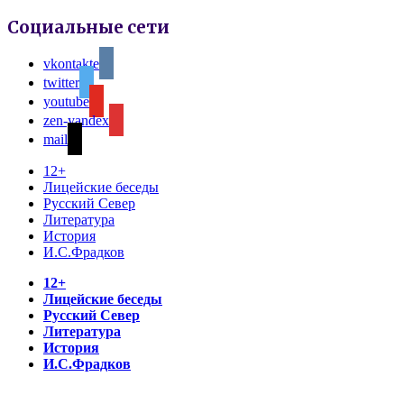
Социальные сети
vkontakte
twitter
youtube
zen-yandex
mail
12+
Лицейские беседы
Русский Север
Литература
История
И.С.Фрадков
12+
Лицейские беседы
Русский Север
Литература
История
И.С.Фрадков