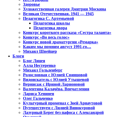
Здоровье
Художественная галерея Дмитрия Москина
Великая Отечественная. 1941 — 1945
Педагогика С. Артемьевой
Педагогика школы
Педагогика двора
Конкурс короткого рассказа «Сестра таланта»
Конкурс «Во весь голос»
Конкурс новой драматургии «Ремарка»
Каким мы помним август 1991-го…
Михаил Швейцер
Блоги
Блог Лицея
Алла Нестеренко
Михаил Гольденберг
Родословная с Юлией Свинцовой
Видоискатель с Юлией Утышевой
Вернисаж с Ириной Ларионовой
Валентина Калачёва. Впечатления
Лариса Хенинен
Олег Гальченко
Культурный променад с Зоей Арнаутовой
Путешествуем с Лидией Винокуровой
Лазурный Берег без пафоса с Александрой