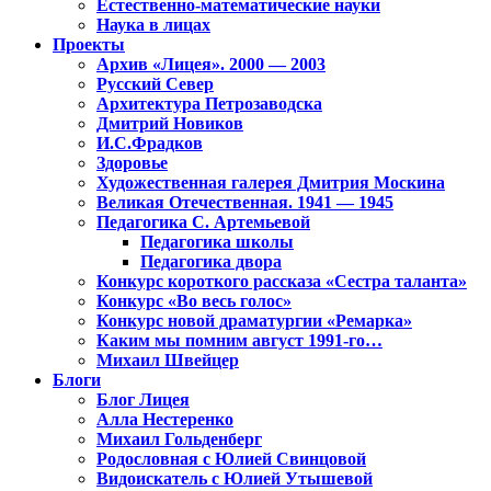
Естественно-математические науки
Наука в лицах
Проекты
Архив «Лицея». 2000 — 2003
Русский Север
Архитектура Петрозаводска
Дмитрий Новиков
И.С.Фрадков
Здоровье
Художественная галерея Дмитрия Москина
Великая Отечественная. 1941 — 1945
Педагогика С. Артемьевой
Педагогика школы
Педагогика двора
Конкурс короткого рассказа «Сестра таланта»
Конкурс «Во весь голос»
Конкурс новой драматургии «Ремарка»
Каким мы помним август 1991-го…
Михаил Швейцер
Блоги
Блог Лицея
Алла Нестеренко
Михаил Гольденберг
Родословная с Юлией Свинцовой
Видоискатель с Юлией Утышевой