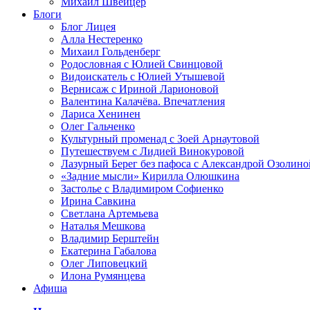
Михаил Швейцер
Блоги
Блог Лицея
Алла Нестеренко
Михаил Гольденберг
Родословная с Юлией Свинцовой
Видоискатель с Юлией Утышевой
Вернисаж с Ириной Ларионовой
Валентина Калачёва. Впечатления
Лариса Хенинен
Олег Гальченко
Культурный променад с Зоей Арнаутовой
Путешествуем с Лидией Винокуровой
Лазурный Берег без пафоса с Александрой Озолино
«Задние мысли» Кирилла Олюшкина
Застолье с Владимиром Софиенко
Ирина Савкина
Светлана Артемьева
Наталья Мешкова
Владимир Берштейн
Екатерина Габалова
Олег Липовецкий
Илона Румянцева
Афиша