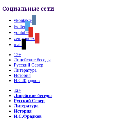
Социальные сети
vkontakte
twitter
youtube
zen-yandex
mail
12+
Лицейские беседы
Русский Север
Литература
История
И.С.Фрадков
12+
Лицейские беседы
Русский Север
Литература
История
И.С.Фрадков