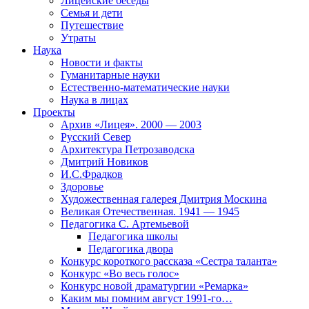
Лицейские беседы
Семья и дети
Путешествие
Утраты
Наука
Новости и факты
Гуманитарные науки
Естественно-математические науки
Наука в лицах
Проекты
Архив «Лицея». 2000 — 2003
Русский Север
Архитектура Петрозаводска
Дмитрий Новиков
И.С.Фрадков
Здоровье
Художественная галерея Дмитрия Москина
Великая Отечественная. 1941 — 1945
Педагогика С. Артемьевой
Педагогика школы
Педагогика двора
Конкурс короткого рассказа «Сестра таланта»
Конкурс «Во весь голос»
Конкурс новой драматургии «Ремарка»
Каким мы помним август 1991-го…