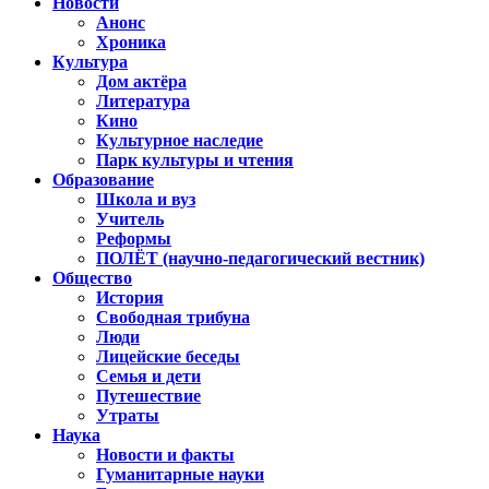
Новости
Анонс
Хроника
Культура
Дом актёра
Литература
Кино
Культурное наследие
Парк культуры и чтения
Образование
Школа и вуз
Учитель
Реформы
ПОЛЁТ (научно-педагогический вестник)
Общество
История
Свободная трибуна
Люди
Лицейские беседы
Семья и дети
Путешествие
Утраты
Наука
Новости и факты
Гуманитарные науки