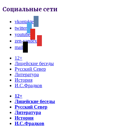
Социальные сети
vkontakte
twitter
youtube
zen-yandex
mail
12+
Лицейские беседы
Русский Север
Литература
История
И.С.Фрадков
12+
Лицейские беседы
Русский Север
Литература
История
И.С.Фрадков