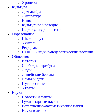
Хроника
Культура
Дом актёра
Литература
Кино
Культурное наследие
Парк культуры и чтения
Образование
Школа и вуз
Учитель
Реформы
ПОЛЁТ (научно-педагогический вестник)
Общество
История
Свободная трибуна
Люди
Лицейские беседы
Семья и дети
Путешествие
Утраты
Наука
Новости и факты
Гуманитарные науки
Естественно-математические науки
Наука в лицах