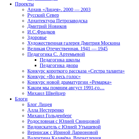
Проекты
Архив «Лицея». 2000 — 2003
Русский Север
Архитектура Петрозаводска
Дмитрий Новиков
И.С.Фрадков
Здоровье
Художественная галерея Дмитрия Москина
Великая Отечественная. 1941 — 1945
Педагогика С. Артемьевой
Педагогика школы
Педагогика двора
Конкурс короткого рассказа «Сестра таланта»
Конкурс «Во весь голос»
Конкурс новой драматургии «Ремарка»
Каким мы помним август 1991-го…
Михаил Швейцер
Блоги
Блог Лицея
Алла Нестеренко
Михаил Гольденберг
Родословная с Юлией Свинцовой
Видоискатель с Юлией Утышевой
Вернисаж с Ириной Ларионовой
Валентина Калачёва. Впечатления