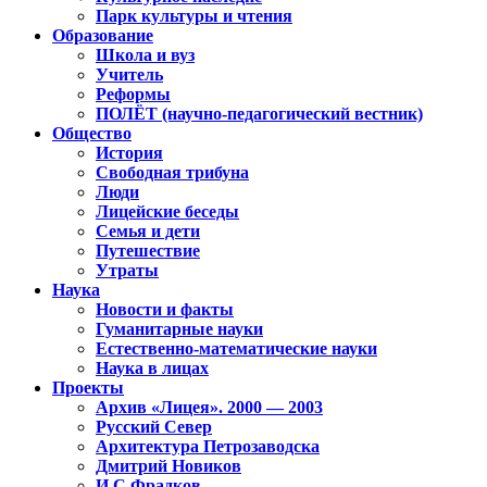
Парк культуры и чтения
Образование
Школа и вуз
Учитель
Реформы
ПОЛЁТ (научно-педагогический вестник)
Общество
История
Свободная трибуна
Люди
Лицейские беседы
Семья и дети
Путешествие
Утраты
Наука
Новости и факты
Гуманитарные науки
Естественно-математические науки
Наука в лицах
Проекты
Архив «Лицея». 2000 — 2003
Русский Север
Архитектура Петрозаводска
Дмитрий Новиков
И.С.Фрадков