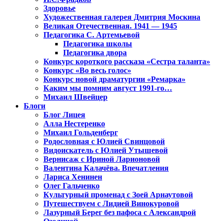
Здоровье
Художественная галерея Дмитрия Москина
Великая Отечественная. 1941 — 1945
Педагогика С. Артемьевой
Педагогика школы
Педагогика двора
Конкурс короткого рассказа «Сестра таланта»
Конкурс «Во весь голос»
Конкурс новой драматургии «Ремарка»
Каким мы помним август 1991-го…
Михаил Швейцер
Блоги
Блог Лицея
Алла Нестеренко
Михаил Гольденберг
Родословная с Юлией Свинцовой
Видоискатель с Юлией Утышевой
Вернисаж с Ириной Ларионовой
Валентина Калачёва. Впечатления
Лариса Хенинен
Олег Гальченко
Культурный променад с Зоей Арнаутовой
Путешествуем с Лидией Винокуровой
Лазурный Берег без пафоса с Александрой