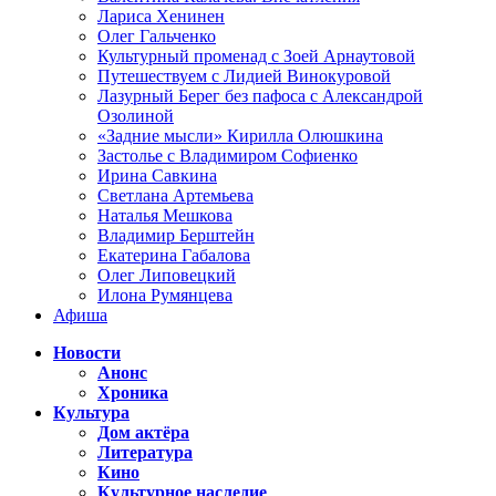
Лариса Хенинен
Олег Гальченко
Культурный променад с Зоей Арнаутовой
Путешествуем с Лидией Винокуровой
Лазурный Берег без пафоса с Александрой
Озолиной
«Задние мысли» Кирилла Олюшкина
Застолье с Владимиром Софиенко
Ирина Савкина
Светлана Артемьева
Наталья Мешкова
Владимир Берштейн
Екатерина Габалова
Олег Липовецкий
Илона Румянцева
Афиша
Новости
Анонс
Хроника
Культура
Дом актёра
Литература
Кино
Культурное наследие