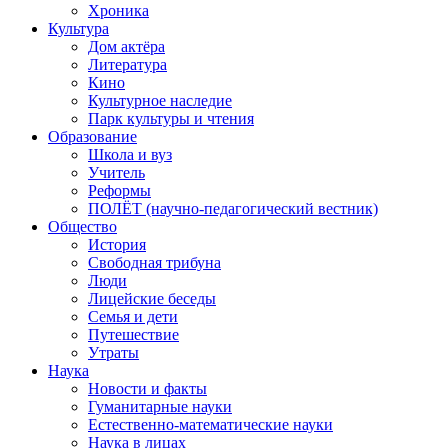
Хроника
Культура
Дом актёра
Литература
Кино
Культурное наследие
Парк культуры и чтения
Образование
Школа и вуз
Учитель
Реформы
ПОЛЁТ (научно-педагогический вестник)
Общество
История
Свободная трибуна
Люди
Лицейские беседы
Семья и дети
Путешествие
Утраты
Наука
Новости и факты
Гуманитарные науки
Естественно-математические науки
Наука в лицах