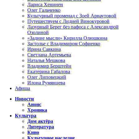
Лариса Хенинен
Олег Гальченко
Культурный променад с Зоей Арнаутовой
Путешествуем с Лидией Винокуровой
Лазурный Берег без пафоса с Александрой
Озолиной
«Задние мысли» Кирилла Олюшкина
Застолье с Владимиром Софиенко
Ирина Савкина
Светлана Артемьева
Наталья Мешкова
Владимир Берштейн
Екатерина Габалова
Олег Липовецкий
Илона Румянцева
Афиша
Новости
Анонс
Хроника
Культура
Дом актёра
Литература
Кино
Культурное наследие