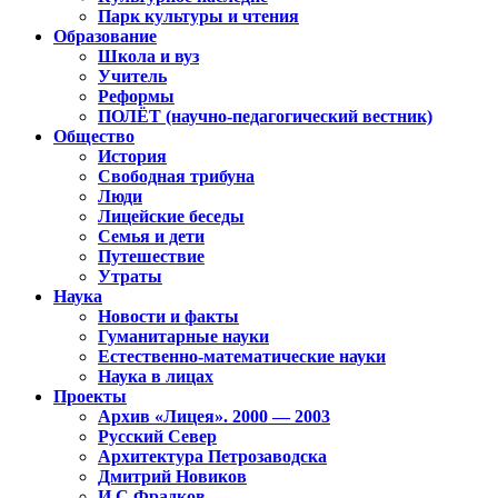
Парк культуры и чтения
Образование
Школа и вуз
Учитель
Реформы
ПОЛЁТ (научно-педагогический вестник)
Общество
История
Свободная трибуна
Люди
Лицейские беседы
Семья и дети
Путешествие
Утраты
Наука
Новости и факты
Гуманитарные науки
Естественно-математические науки
Наука в лицах
Проекты
Архив «Лицея». 2000 — 2003
Русский Север
Архитектура Петрозаводска
Дмитрий Новиков
И.С.Фрадков