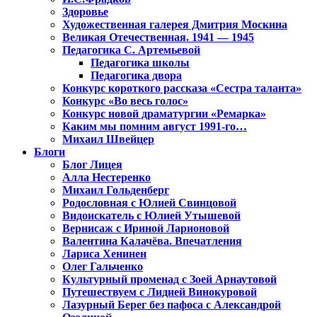
Здоровье
Художественная галерея Дмитрия Москина
Великая Отечественная. 1941 — 1945
Педагогика С. Артемьевой
Педагогика школы
Педагогика двора
Конкурс короткого рассказа «Сестра таланта»
Конкурс «Во весь голос»
Конкурс новой драматургии «Ремарка»
Каким мы помним август 1991-го…
Михаил Швейцер
Блоги
Блог Лицея
Алла Нестеренко
Михаил Гольденберг
Родословная с Юлией Свинцовой
Видоискатель с Юлией Утышевой
Вернисаж с Ириной Ларионовой
Валентина Калачёва. Впечатления
Лариса Хенинен
Олег Гальченко
Культурный променад с Зоей Арнаутовой
Путешествуем с Лидией Винокуровой
Лазурный Берег без пафоса с Александрой