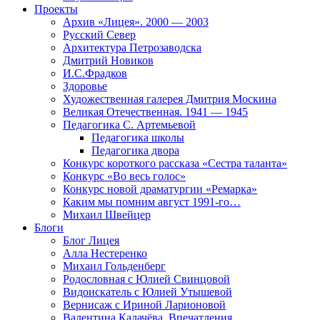
Проекты
Архив «Лицея». 2000 — 2003
Русский Север
Архитектура Петрозаводска
Дмитрий Новиков
И.С.Фрадков
Здоровье
Художественная галерея Дмитрия Москина
Великая Отечественная. 1941 — 1945
Педагогика С. Артемьевой
Педагогика школы
Педагогика двора
Конкурс короткого рассказа «Сестра таланта»
Конкурс «Во весь голос»
Конкурс новой драматургии «Ремарка»
Каким мы помним август 1991-го…
Михаил Швейцер
Блоги
Блог Лицея
Алла Нестеренко
Михаил Гольденберг
Родословная с Юлией Свинцовой
Видоискатель с Юлией Утышевой
Вернисаж с Ириной Ларионовой
Валентина Калачёва. Впечатления