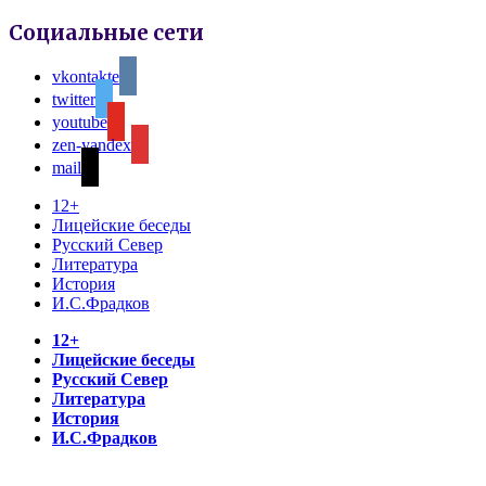
Социальные сети
vkontakte
twitter
youtube
zen-yandex
mail
12+
Лицейские беседы
Русский Север
Литература
История
И.С.Фрадков
12+
Лицейские беседы
Русский Север
Литература
История
И.С.Фрадков