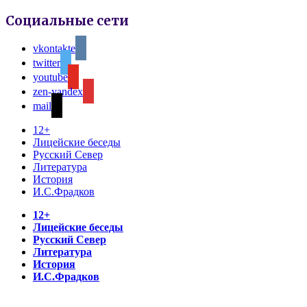
Социальные сети
vkontakte
twitter
youtube
zen-yandex
mail
12+
Лицейские беседы
Русский Север
Литература
История
И.С.Фрадков
12+
Лицейские беседы
Русский Север
Литература
История
И.С.Фрадков