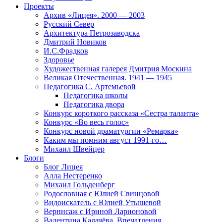
Проекты
Архив «Лицея». 2000 — 2003
Русский Север
Архитектура Петрозаводска
Дмитрий Новиков
И.С.Фрадков
Здоровье
Художественная галерея Дмитрия Москина
Великая Отечественная. 1941 — 1945
Педагогика С. Артемьевой
Педагогика школы
Педагогика двора
Конкурс короткого рассказа «Сестра таланта»
Конкурс «Во весь голос»
Конкурс новой драматургии «Ремарка»
Каким мы помним август 1991-го…
Михаил Швейцер
Блоги
Блог Лицея
Алла Нестеренко
Михаил Гольденберг
Родословная с Юлией Свинцовой
Видоискатель с Юлией Утышевой
Вернисаж с Ириной Ларионовой
Валентина Калачёва. Впечатления