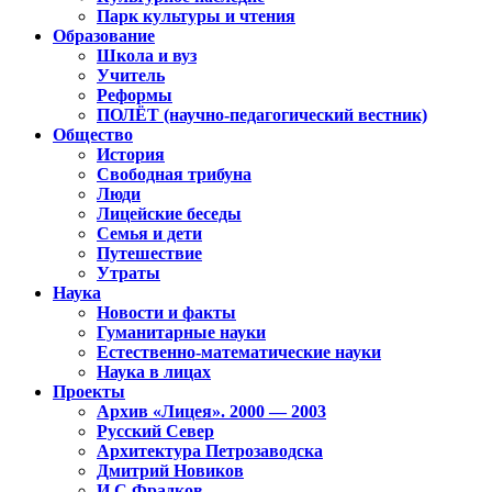
Парк культуры и чтения
Образование
Школа и вуз
Учитель
Реформы
ПОЛЁТ (научно-педагогический вестник)
Общество
История
Свободная трибуна
Люди
Лицейские беседы
Семья и дети
Путешествие
Утраты
Наука
Новости и факты
Гуманитарные науки
Естественно-математические науки
Наука в лицах
Проекты
Архив «Лицея». 2000 — 2003
Русский Север
Архитектура Петрозаводска
Дмитрий Новиков
И.С.Фрадков