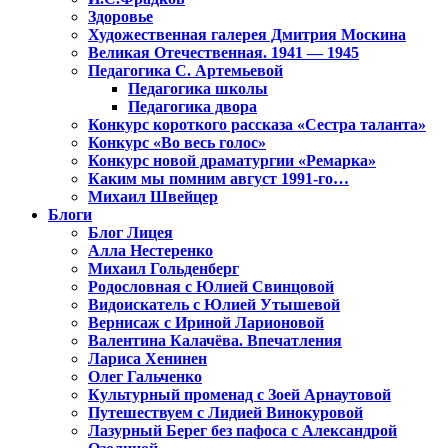
Здоровье
Художественная галерея Дмитрия Москина
Великая Отечественная. 1941 — 1945
Педагогика С. Артемьевой
Педагогика школы
Педагогика двора
Конкурс короткого рассказа «Сестра таланта»
Конкурс «Во весь голос»
Конкурс новой драматургии «Ремарка»
Каким мы помним август 1991-го…
Михаил Швейцер
Блоги
Блог Лицея
Алла Нестеренко
Михаил Гольденберг
Родословная с Юлией Свинцовой
Видоискатель с Юлией Утышевой
Вернисаж с Ириной Ларионовой
Валентина Калачёва. Впечатления
Лариса Хенинен
Олег Гальченко
Культурный променад с Зоей Арнаутовой
Путешествуем с Лидией Винокуровой
Лазурный Берег без пафоса с Александрой