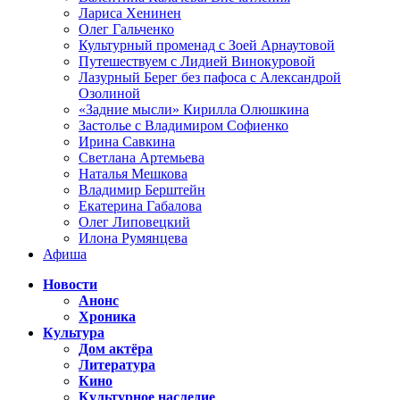
Лариса Хенинен
Олег Гальченко
Культурный променад с Зоей Арнаутовой
Путешествуем с Лидией Винокуровой
Лазурный Берег без пафоса с Александрой
Озолиной
«Задние мысли» Кирилла Олюшкина
Застолье с Владимиром Софиенко
Ирина Савкина
Светлана Артемьева
Наталья Мешкова
Владимир Берштейн
Екатерина Габалова
Олег Липовецкий
Илона Румянцева
Афиша
Новости
Анонс
Хроника
Культура
Дом актёра
Литература
Кино
Культурное наследие