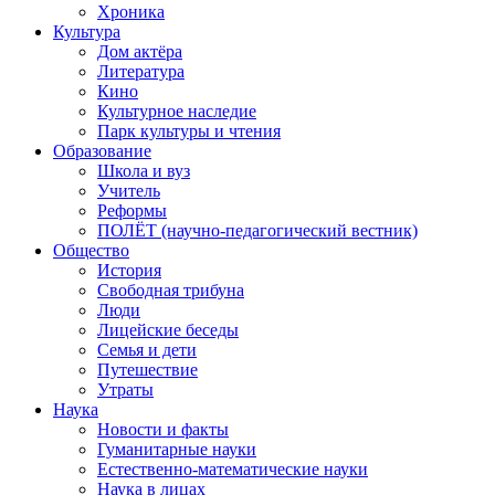
Хроника
Культура
Дом актёра
Литература
Кино
Культурное наследие
Парк культуры и чтения
Образование
Школа и вуз
Учитель
Реформы
ПОЛЁТ (научно-педагогический вестник)
Общество
История
Свободная трибуна
Люди
Лицейские беседы
Семья и дети
Путешествие
Утраты
Наука
Новости и факты
Гуманитарные науки
Естественно-математические науки
Наука в лицах