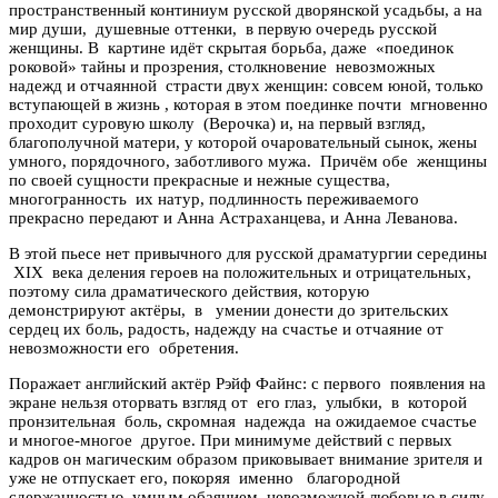
пространственный континиум русской дворянской усадьбы, а на
мир души, душевные оттенки, в первую очередь русской
женщины. В картине идёт скрытая борьба, даже «поединок
роковой» тайны и прозрения, столкновение невозможных
надежд и отчаянной страсти двух женщин: совсем юной, только
вступающей в жизнь , которая в этом поединке почти мгновенно
проходит суровую школу (Верочка) и, на первый взгляд,
благополучной матери, у которой очаровательный сынок, жены
умного, порядочного, заботливого мужа. Причём обе женщины
по своей сущности прекрасные и нежные существа,
многогранность их натур, подлинность переживаемого
прекрасно передают и Анна Астраханцева, и Анна Леванова.
В этой пьесе нет привычного для русской драматургии середины
XIX века деления героев на положительных и отрицательных,
поэтому сила драматического действия, которую
демонстрируют актёры, в умении донести до зрительских
сердец их боль, радость, надежду на счастье и отчаяние от
невозможности его обретения.
Поражает английский актёр Рэйф Файнс: с первого появления на
экране нельзя оторвать взгляд от его глаз, улыбки, в которой
пронзительная боль, скромная надежда на ожидаемое счастье
и многое-многое другое. При минимуме действий с первых
кадров он магическим образом приковывает внимание зрителя и
уже не отпускает его, покоряя именно благородной
сдержанностью, умным обаянием, невозможной любовью в силу