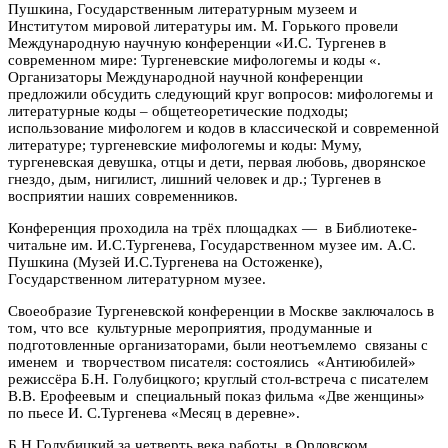
Пушкина, Государственным литературным музеем и
Институтом мировой литературы им. М. Горького провели
Международную научную конференции «И.С. Тургенев в
современном мире: Тургеневские мифологемы и коды «.
Организаторы Международной научной конференции
предложили обсудить следующий круг вопросов: мифологемы и
литературные коды – общетеоретические подходы;
использование мифологем и кодов в классической и современной
литературе; тургеневские мифологемы и коды: Муму,
тургеневская девушка, отцы и дети, первая любовь, дворянское
гнездо, дым, нигилист, лишний человек и др.; Тургенев в
восприятии наших современников.
Конференция проходила на трёх площадках — в Библиотеке-
читальне им. И.С.Тургенева, Государственном музее им. А.С.
Пушкина (Музей И.С.Тургенева на Остоженке),
Государственном литературном музее.
Своеобразие Тургеневской конференции в Москве заключалось в
том, что все культурные мероприятия, продуманные и
подготовленные организаторами, были неотъемлемо связаны с
именем и творчеством писателя: состоялись «Антиюбилей»
режиссёра Б.Н. Голубицкого; круглый стол-встреча с писателем
В.В. Ерофеевым и специальный показ фильма «Две женщины»
по пьесе И. С.Тургенева «Месяц в деревне».
Б.Н.Голубицкий за четверть века работы в Орловском