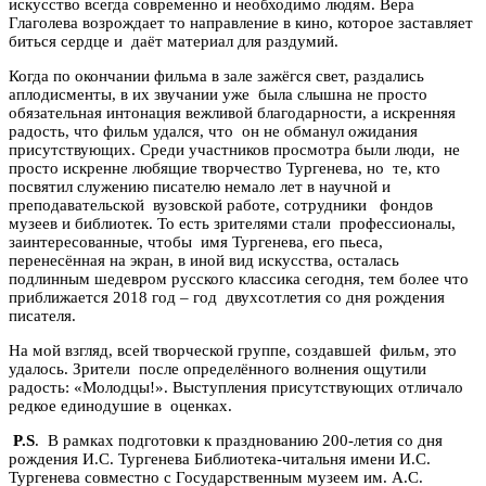
искусство всегда современно и необходимо людям. Вера
Глаголева возрождает то направление в кино, которое заставляет
биться сердце и даёт материал для раздумий.
Когда по окончании фильма в зале зажёгся свет, раздались
аплодисменты, в их звучании уже была слышна не просто
обязательная интонация вежливой благодарности, а искренняя
радость, что фильм удался, что он не обманул ожидания
присутствующих. Среди участников просмотра были люди, не
просто искренне любящие творчество Тургенева, но те, кто
посвятил служению писателю немало лет в научной и
преподавательской вузовской работе, сотрудники фондов
музеев и библиотек. То есть зрителями стали профессионалы,
заинтересованные, чтобы имя Тургенева, его пьеса,
перенесённая на экран, в иной вид искусства, осталась
подлинным шедевром русского классика сегодня, тем более что
приближается 2018 год – год двухсотлетия со дня рождения
писателя.
На мой взгляд, всей творческой группе, создавшей фильм, это
удалось. Зрители после определённого волнения ощутили
радость: «Молодцы!». Выступления присутствующих отличало
редкое единодушие в оценках.
P.S
. В рамках подготовки к празднованию 200-летия со дня
рождения И.С. Тургенева Библиотека-читальня имени И.С.
Тургенева совместно с Государственным музеем им. А.С.