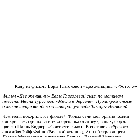
Кадр из фильма Веры Глаголевой «Две женщины». Фото: ww
Фильм «Две женщины» Веры Глаголевой снят по мотивам
повести Ивана Тургенева «Месяц в деревне». Публикуем отзыв
о ленте петрозаводского литературоведа Тамары Ивановой.
Чем меня покорил этот фильм? Фильм отличает органический
синкретизм, где воистину «перекликаются звук, запах, форма,
цвет» (Шарль Бодлер, «Соответствия»). В составе актёрского
ансамбля Рэйф Файнс (Великобритания), Анна Астраханцева,
Лариса Малеванная, Александр Балуев, Василий Мищенко,