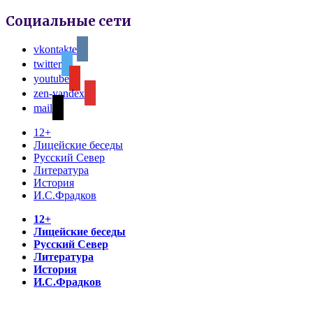
Социальные сети
vkontakte
twitter
youtube
zen-yandex
mail
12+
Лицейские беседы
Русский Север
Литература
История
И.С.Фрадков
12+
Лицейские беседы
Русский Север
Литература
История
И.С.Фрадков