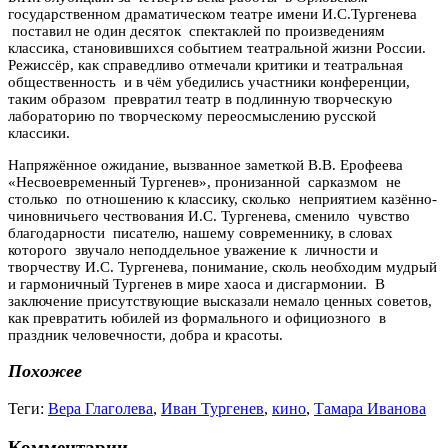
государственном драматическом театре имени И.С.Тургенева
поставил не один десяток спектаклей по произведениям
классика, становившихся событием театральной жизни России.
Режиссёр, как справедливо отмечали критики и театральная
общественность и в чём убедились участники конференции,
таким образом превратил театр в подлинную творческую
лабораторию по творческому переосмыслению русской
классики.
Напряжённое ожидание, вызванное заметкой В.В. Ерофеева
«Несвоевременный Тургенев», пронизанной сарказмом не
столько по отношению к классику, сколько неприятием казённо-
чиновничьего чествования И.С. Тургенева, сменило чувство
благодарности писателю, нашему современнику, в словах
которого звучало неподдельное уважение к личности и
творчеству И.С. Тургенева, понимание, сколь необходим мудрый
и гармоничный Тургенев в мире хаоса и дисгармонии. В
заключение присутствующие высказали немало ценных советов,
как превратить юбилей из формального и официозного в
праздник человечности, добра и красоты.
Похожее
Теги:
Вера Глаголева
,
Иван Тургенев
,
кино
,
Тамара Иванова
Комментарии