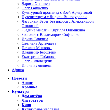
Лариса Хенинен
Олег Гальченко
Культурный променад с Зоей Арнаутовой
Путешествуем с Лидией Винокуровой
Лазурный Берег без пафоса с Александрой
Озолиной
«Задние мысли» Кирилла Олюшкина
Застолье с Владимиром Софиенко
Ирина Савкина
Светлана Артемьева
Наталья Мешкова
Владимир Берштейн
Екатерина Габалова
Олег Липовецкий
Илона Румянцева
Афиша
Новости
Анонс
Хроника
Культура
Дом актёра
Литература
Кино
Культурное наследие