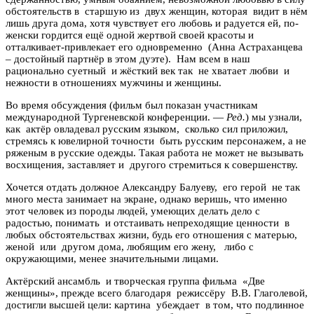
обстоятельств в старшую из двух женщин, которая видит в нём
лишь друга дома, хотя чувствует его любовь и радуется ей, по-
женски гордится ещё одной жертвой своей красоты и
отталкивает-привлекает его одновременно (Анна Астраханцева
– достойный партнёр в этом дуэте). Нам всем в наш
рационально суетный и жёсткий век так не хватает любви и
нежности в отношениях мужчины и женщины.
Во время обсуждения (фильм был показан участникам
международной Тургеневской конференции. —
Ред.
) мы узнали,
как актёр овладевал русским языком, сколько сил приложил,
стремясь к ювелирной точности быть русским персонажем, а не
ряженым в русские одежды. Такая работа не может не вызывать
восхищения, заставляет и другого стремиться к совершенству.
Хочется отдать должное Александру Балуеву, его герой не так
много места занимает на экране, однако веришь, что именно
этот человек из породы людей, умеющих делать дело с
радостью, понимать и отстаивать непреходящие ценности в
любых обстоятельствах жизни, будь его отношения с матерью,
женой или другом дома, любящим его жену, либо с
окружающими, менее значительными лицами.
Актёрский ансамбль и творческая группа фильма «Две
женщины», прежде всего благодаря режиссёру В.В. Глаголевой,
достигли высшей цели: картина убеждает в том, что подлинное