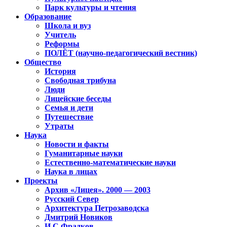
Парк культуры и чтения
Образование
Школа и вуз
Учитель
Реформы
ПОЛЁТ (научно-педагогический вестник)
Общество
История
Свободная трибуна
Люди
Лицейские беседы
Семья и дети
Путешествие
Утраты
Наука
Новости и факты
Гуманитарные науки
Естественно-математические науки
Наука в лицах
Проекты
Архив «Лицея». 2000 — 2003
Русский Север
Архитектура Петрозаводска
Дмитрий Новиков
И.С.Фрадков