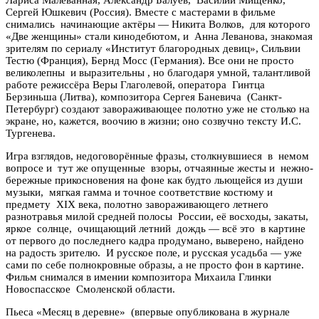
Сергей Юшкевич (Россия). Вместе с мастерами в фильме
снимались начинающие актёры — Никита Волков, для которого
«Две женщины» стали кинодебютом, и Анна Леванова, знакомая
зрителям по сериалу «Институт благородных девиц», Сильвии
Тестю (Франция), Бернд Мосс (Германия). Все они не просто
великолепны и выразительны , но благодаря умной, талантливой
работе режиссёра Веры Глаголевой, оператора Гинтца
Берзиньша (Литва), композитора Сергея Баневича (Санкт-
Петербург) создают завораживающее полотно уже не столько на
экране, но, кажется, воочию в жизни; оно созвучно тексту И.С.
Тургенева.
Игра взглядов, недоговорённые фразы, столкнувшиеся в немом
вопросе и тут же опущенные взоры, отчаянные жесты и нежно-
бережные прикосновения на фоне как будто льющейся из души
музыки, мягкая гамма и точное соответствие костюму и
предмету XIX века, полотно завораживающего летнего
разнотравья милой средней полосы России, её восходы, закаты,
яркое солнце, очищающий летний дождь — всё это в картине
от первого до последнего кадра продумано, выверено, найдено
на радость зрителю. И русское поле, и русская усадьба — уже
сами по себе полнокровные образы, а не просто фон в картине.
Фильм снимался в имении композитора Михаила Глинки
Новоспасское Смоленской области.
Пьеса «Месяц в деревне» (впервые опубликована в журнале