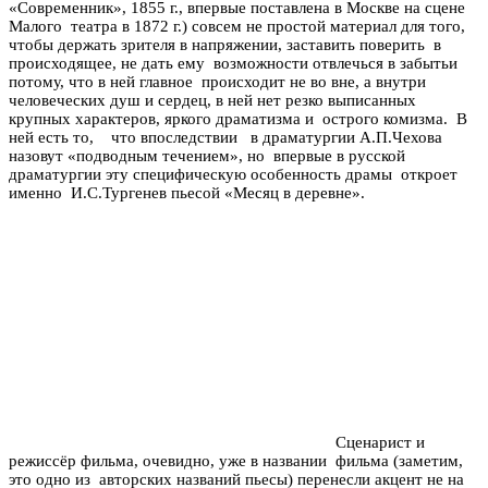
«Современник», 1855 г., впервые поставлена в Москве на сцене
Малого театра в 1872 г.) совсем не простой материал для того,
чтобы держать зрителя в напряжении, заставить поверить в
происходящее, не дать ему возможности отвлечься в забытьи
потому, что в ней главное происходит не во вне, а внутри
человеческих душ и сердец, в ней нет резко выписанных
крупных характеров, яркого драматизма и острого комизма. В
ней есть то, что впоследствии в драматургии А.П.Чехова
назовут «подводным течением», но впервые в русской
драматургии эту специфическую особенность драмы откроет
именно И.С.Тургенев пьесой «Месяц в деревне».
Сценарист и
режиссёр фильма, очевидно, уже в названии фильма (заметим,
это одно из авторских названий пьесы) перенесли акцент не на