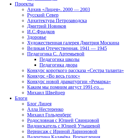
Проекты
Архив «Лицея». 2000 — 2003
Русский Север
Архитектура Петрозаводска
Дмитрий Новиков
И.С.Фрадков
Здоровье
Художественная галерея Дмитрия Москина
Великая Отечественная. 1941 — 1945
Педагогика С. Артемьевой
Педагогика школы
Педагогика двора
Конкурс короткого рассказа «Сестра таланта»
Конкурс «Во весь голос»
Конкурс новой драматургии «Ремарка»
Каким мы помним август 1991-го…
Михаил Швейцер
Блоги
Блог Лицея
Алла Нестеренко
Михаил Гольденберг
Родословная с Юлией Свинцовой
Видоискатель с Юлией Утышевой
Вернисаж с Ириной Ларионовой
Валентина Калачёва. Впечатления