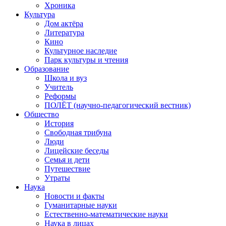
Хроника
Культура
Дом актёра
Литература
Кино
Культурное наследие
Парк культуры и чтения
Образование
Школа и вуз
Учитель
Реформы
ПОЛЁТ (научно-педагогический вестник)
Общество
История
Свободная трибуна
Люди
Лицейские беседы
Семья и дети
Путешествие
Утраты
Наука
Новости и факты
Гуманитарные науки
Естественно-математические науки
Наука в лицах