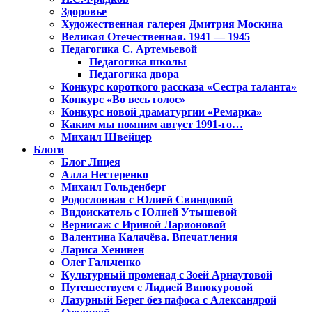
Здоровье
Художественная галерея Дмитрия Москина
Великая Отечественная. 1941 — 1945
Педагогика С. Артемьевой
Педагогика школы
Педагогика двора
Конкурс короткого рассказа «Сестра таланта»
Конкурс «Во весь голос»
Конкурс новой драматургии «Ремарка»
Каким мы помним август 1991-го…
Михаил Швейцер
Блоги
Блог Лицея
Алла Нестеренко
Михаил Гольденберг
Родословная с Юлией Свинцовой
Видоискатель с Юлией Утышевой
Вернисаж с Ириной Ларионовой
Валентина Калачёва. Впечатления
Лариса Хенинен
Олег Гальченко
Культурный променад с Зоей Арнаутовой
Путешествуем с Лидией Винокуровой
Лазурный Берег без пафоса с Александрой