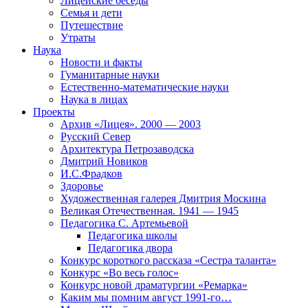
Лицейские беседы
Семья и дети
Путешествие
Утраты
Наука
Новости и факты
Гуманитарные науки
Естественно-математические науки
Наука в лицах
Проекты
Архив «Лицея». 2000 — 2003
Русский Север
Архитектура Петрозаводска
Дмитрий Новиков
И.С.Фрадков
Здоровье
Художественная галерея Дмитрия Москина
Великая Отечественная. 1941 — 1945
Педагогика С. Артемьевой
Педагогика школы
Педагогика двора
Конкурс короткого рассказа «Сестра таланта»
Конкурс «Во весь голос»
Конкурс новой драматургии «Ремарка»
Каким мы помним август 1991-го…