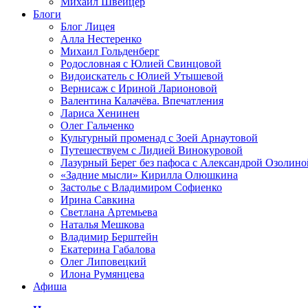
Михаил Швейцер
Блоги
Блог Лицея
Алла Нестеренко
Михаил Гольденберг
Родословная с Юлией Свинцовой
Видоискатель с Юлией Утышевой
Вернисаж с Ириной Ларионовой
Валентина Калачёва. Впечатления
Лариса Хенинен
Олег Гальченко
Культурный променад с Зоей Арнаутовой
Путешествуем с Лидией Винокуровой
Лазурный Берег без пафоса с Александрой Озолино
«Задние мысли» Кирилла Олюшкина
Застолье с Владимиром Софиенко
Ирина Савкина
Светлана Артемьева
Наталья Мешкова
Владимир Берштейн
Екатерина Габалова
Олег Липовецкий
Илона Румянцева
Афиша