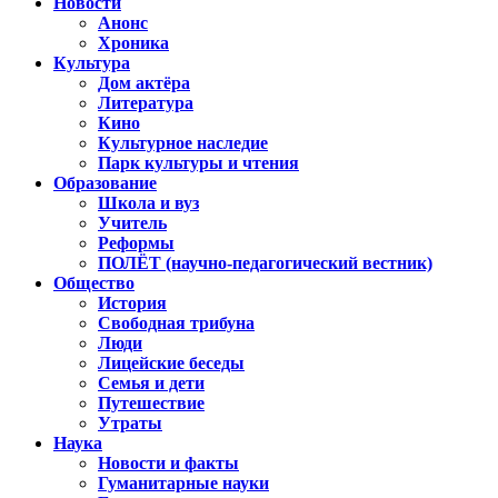
Новости
Анонс
Хроника
Культура
Дом актёра
Литература
Кино
Культурное наследие
Парк культуры и чтения
Образование
Школа и вуз
Учитель
Реформы
ПОЛЁТ (научно-педагогический вестник)
Общество
История
Свободная трибуна
Люди
Лицейские беседы
Семья и дети
Путешествие
Утраты
Наука
Новости и факты
Гуманитарные науки