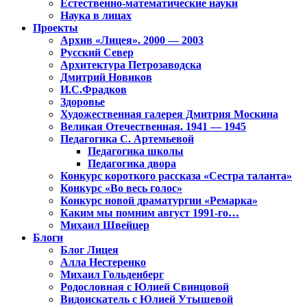
Естественно-математические науки
Наука в лицах
Проекты
Архив «Лицея». 2000 — 2003
Русский Север
Архитектура Петрозаводска
Дмитрий Новиков
И.С.Фрадков
Здоровье
Художественная галерея Дмитрия Москина
Великая Отечественная. 1941 — 1945
Педагогика С. Артемьевой
Педагогика школы
Педагогика двора
Конкурс короткого рассказа «Сестра таланта»
Конкурс «Во весь голос»
Конкурс новой драматургии «Ремарка»
Каким мы помним август 1991-го…
Михаил Швейцер
Блоги
Блог Лицея
Алла Нестеренко
Михаил Гольденберг
Родословная с Юлией Свинцовой
Видоискатель с Юлией Утышевой