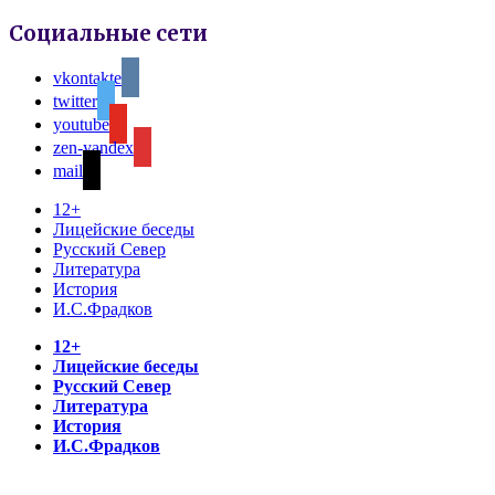
Социальные сети
vkontakte
twitter
youtube
zen-yandex
mail
12+
Лицейские беседы
Русский Север
Литература
История
И.С.Фрадков
12+
Лицейские беседы
Русский Север
Литература
История
И.С.Фрадков