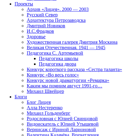
Проекты
Архив «Лицея». 2000 — 2003
Русский Север
Архитектура Петрозаводска
Дмитрий Новиков
И.С.Фрадков
Здоровье
Художественная галерея Дмитрия Москина
Великая Отечественная. 1941 — 1945
Педагогика С. Артемьевой
Педагогика школы
Педагогика двора
Конкурс короткого рассказа «Сестра таланта»
Конкурс «Во весь голос»
Конкурс новой драматургии «Ремарка»
Каким мы помним август 1991-го…
Михаил Швейцер
Блоги
Блог Лицея
Алла Нестеренко
Михаил Гольденберг
Родословная с Юлией Свинцовой
Видоискатель с Юлией Утышевой
Вернисаж с Ириной Ларионовой
Валентина Калачёва. Впечатления