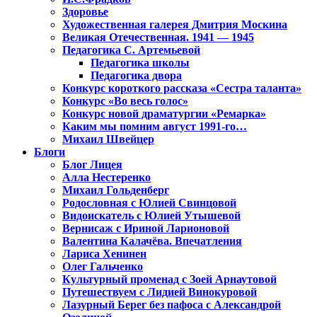
Здоровье
Художественная галерея Дмитрия Москина
Великая Отечественная. 1941 — 1945
Педагогика С. Артемьевой
Педагогика школы
Педагогика двора
Конкурс короткого рассказа «Сестра таланта»
Конкурс «Во весь голос»
Конкурс новой драматургии «Ремарка»
Каким мы помним август 1991-го…
Михаил Швейцер
Блоги
Блог Лицея
Алла Нестеренко
Михаил Гольденберг
Родословная с Юлией Свинцовой
Видоискатель с Юлией Утышевой
Вернисаж с Ириной Ларионовой
Валентина Калачёва. Впечатления
Лариса Хенинен
Олег Гальченко
Культурный променад с Зоей Арнаутовой
Путешествуем с Лидией Винокуровой
Лазурный Берег без пафоса с Александрой