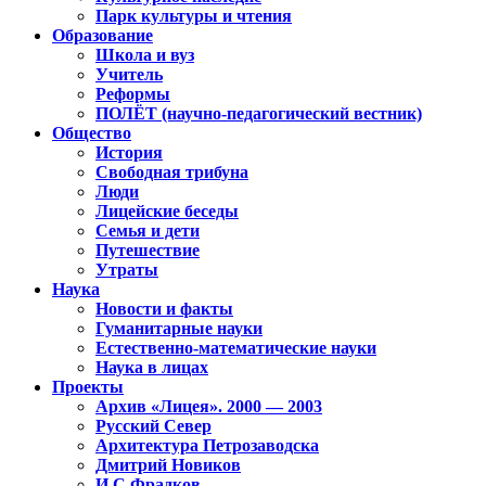
Парк культуры и чтения
Образование
Школа и вуз
Учитель
Реформы
ПОЛЁТ (научно-педагогический вестник)
Общество
История
Свободная трибуна
Люди
Лицейские беседы
Семья и дети
Путешествие
Утраты
Наука
Новости и факты
Гуманитарные науки
Естественно-математические науки
Наука в лицах
Проекты
Архив «Лицея». 2000 — 2003
Русский Север
Архитектура Петрозаводска
Дмитрий Новиков
И.С.Фрадков