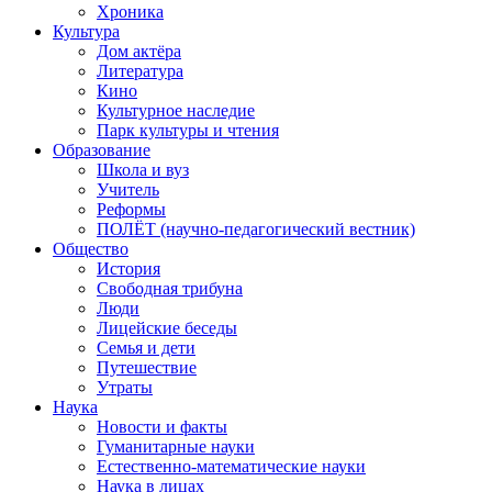
Хроника
Культура
Дом актёра
Литература
Кино
Культурное наследие
Парк культуры и чтения
Образование
Школа и вуз
Учитель
Реформы
ПОЛЁТ (научно-педагогический вестник)
Общество
История
Свободная трибуна
Люди
Лицейские беседы
Семья и дети
Путешествие
Утраты
Наука
Новости и факты
Гуманитарные науки
Естественно-математические науки
Наука в лицах