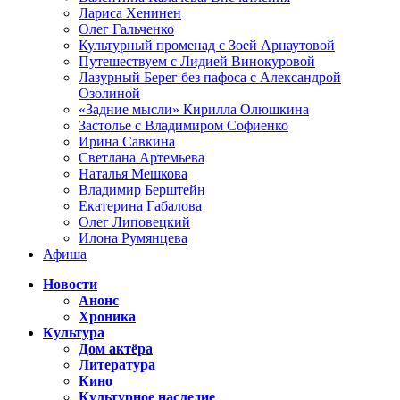
Лариса Хенинен
Олег Гальченко
Культурный променад с Зоей Арнаутовой
Путешествуем с Лидией Винокуровой
Лазурный Берег без пафоса с Александрой
Озолиной
«Задние мысли» Кирилла Олюшкина
Застолье с Владимиром Софиенко
Ирина Савкина
Светлана Артемьева
Наталья Мешкова
Владимир Берштейн
Екатерина Габалова
Олег Липовецкий
Илона Румянцева
Афиша
Новости
Анонс
Хроника
Культура
Дом актёра
Литература
Кино
Культурное наследие