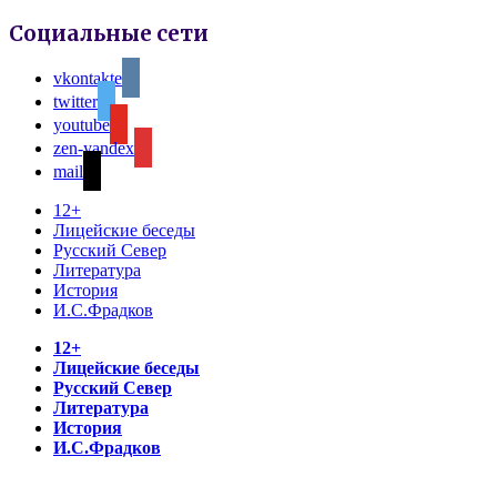
Социальные сети
vkontakte
twitter
youtube
zen-yandex
mail
12+
Лицейские беседы
Русский Север
Литература
История
И.С.Фрадков
12+
Лицейские беседы
Русский Север
Литература
История
И.С.Фрадков