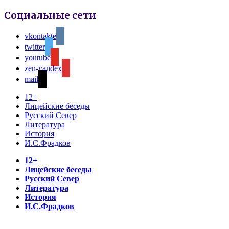
Социальные сети
vkontakte
twitter
youtube
zen-yandex
mail
12+
Лицейские беседы
Русский Север
Литература
История
И.С.Фрадков
12+
Лицейские беседы
Русский Север
Литература
История
И.С.Фрадков