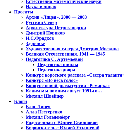
Естественно-математические науки
Наука в лицах
Проекты
Архив «Лицея». 2000 — 2003
Русский Север
Архитектура Петрозаводска
Дмитрий Новиков
И.С.Фрадков
Здоровье
Художественная галерея Дмитрия Москина
Великая Отечественная. 1941 — 1945
Педагогика С. Артемьевой
Педагогика школы
Педагогика двора
Конкурс короткого рассказа «Сестра таланта»
Конкурс «Во весь голос»
Конкурс новой драматургии «Ремарка»
Каким мы помним август 1991-го…
Михаил Швейцер
Блоги
Блог Лицея
Алла Нестеренко
Михаил Гольденберг
Родословная с Юлией Свинцовой
Видоискатель с Юлией Утышевой