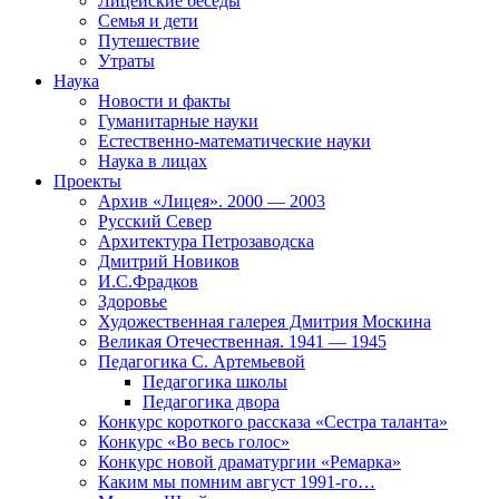
Лицейские беседы
Семья и дети
Путешествие
Утраты
Наука
Новости и факты
Гуманитарные науки
Естественно-математические науки
Наука в лицах
Проекты
Архив «Лицея». 2000 — 2003
Русский Север
Архитектура Петрозаводска
Дмитрий Новиков
И.С.Фрадков
Здоровье
Художественная галерея Дмитрия Москина
Великая Отечественная. 1941 — 1945
Педагогика С. Артемьевой
Педагогика школы
Педагогика двора
Конкурс короткого рассказа «Сестра таланта»
Конкурс «Во весь голос»
Конкурс новой драматургии «Ремарка»
Каким мы помним август 1991-го…