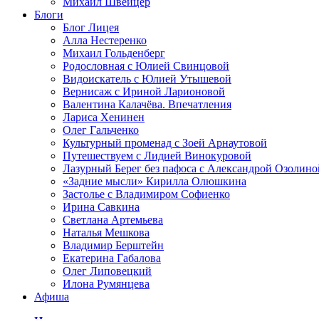
Михаил Швейцер
Блоги
Блог Лицея
Алла Нестеренко
Михаил Гольденберг
Родословная с Юлией Свинцовой
Видоискатель с Юлией Утышевой
Вернисаж с Ириной Ларионовой
Валентина Калачёва. Впечатления
Лариса Хенинен
Олег Гальченко
Культурный променад с Зоей Арнаутовой
Путешествуем с Лидией Винокуровой
Лазурный Берег без пафоса с Александрой Озолино
«Задние мысли» Кирилла Олюшкина
Застолье с Владимиром Софиенко
Ирина Савкина
Светлана Артемьева
Наталья Мешкова
Владимир Берштейн
Екатерина Габалова
Олег Липовецкий
Илона Румянцева
Афиша