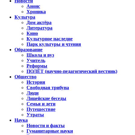
Новости
Анонс
Хроника
Культура
Дом актёра
Литература
Кино
Культурное наследие
Парк культуры и чтения
Образование
Школа и вуз
Учитель
Реформы
ПОЛЁТ (научно-педагогический вестник)
Общество
История
Свободная трибуна
Люди
Лицейские беседы
Семья и дети
Путешествие
Утраты
Наука
Новости и факты
Гуманитарные науки