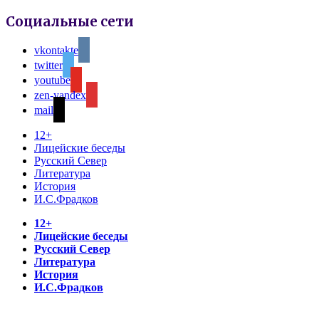
Социальные сети
vkontakte
twitter
youtube
zen-yandex
mail
12+
Лицейские беседы
Русский Север
Литература
История
И.С.Фрадков
12+
Лицейские беседы
Русский Север
Литература
История
И.С.Фрадков