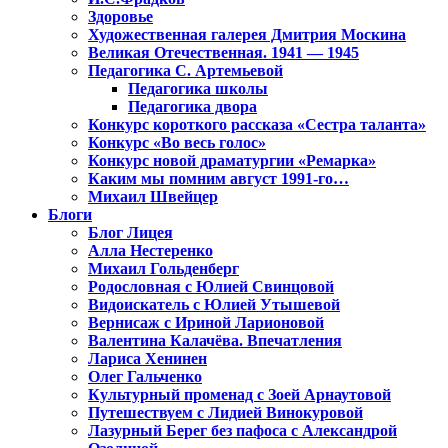
Здоровье
Художественная галерея Дмитрия Москина
Великая Отечественная. 1941 — 1945
Педагогика С. Артемьевой
Педагогика школы
Педагогика двора
Конкурс короткого рассказа «Сестра таланта»
Конкурс «Во весь голос»
Конкурс новой драматургии «Ремарка»
Каким мы помним август 1991-го…
Михаил Швейцер
Блоги
Блог Лицея
Алла Нестеренко
Михаил Гольденберг
Родословная с Юлией Свинцовой
Видоискатель с Юлией Утышевой
Вернисаж с Ириной Ларионовой
Валентина Калачёва. Впечатления
Лариса Хенинен
Олег Гальченко
Культурный променад с Зоей Арнаутовой
Путешествуем с Лидией Винокуровой
Лазурный Берег без пафоса с Александрой