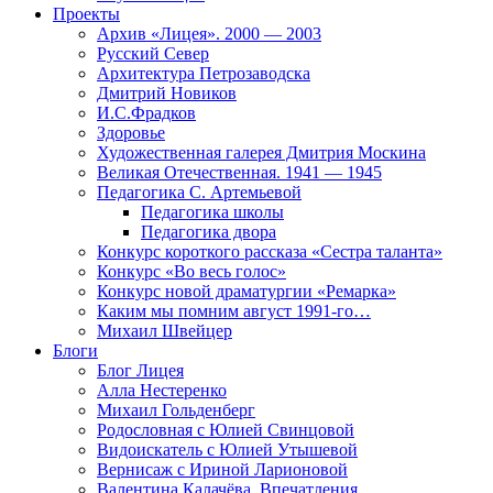
Проекты
Архив «Лицея». 2000 — 2003
Русский Север
Архитектура Петрозаводска
Дмитрий Новиков
И.С.Фрадков
Здоровье
Художественная галерея Дмитрия Москина
Великая Отечественная. 1941 — 1945
Педагогика С. Артемьевой
Педагогика школы
Педагогика двора
Конкурс короткого рассказа «Сестра таланта»
Конкурс «Во весь голос»
Конкурс новой драматургии «Ремарка»
Каким мы помним август 1991-го…
Михаил Швейцер
Блоги
Блог Лицея
Алла Нестеренко
Михаил Гольденберг
Родословная с Юлией Свинцовой
Видоискатель с Юлией Утышевой
Вернисаж с Ириной Ларионовой
Валентина Калачёва. Впечатления