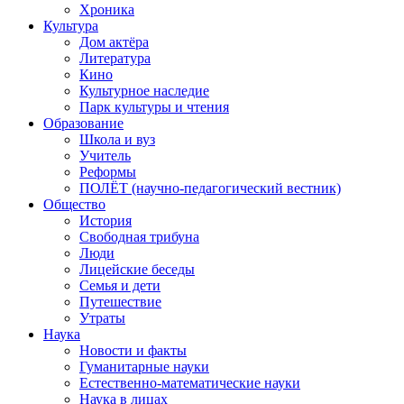
Хроника
Культура
Дом актёра
Литература
Кино
Культурное наследие
Парк культуры и чтения
Образование
Школа и вуз
Учитель
Реформы
ПОЛЁТ (научно-педагогический вестник)
Общество
История
Свободная трибуна
Люди
Лицейские беседы
Семья и дети
Путешествие
Утраты
Наука
Новости и факты
Гуманитарные науки
Естественно-математические науки
Наука в лицах