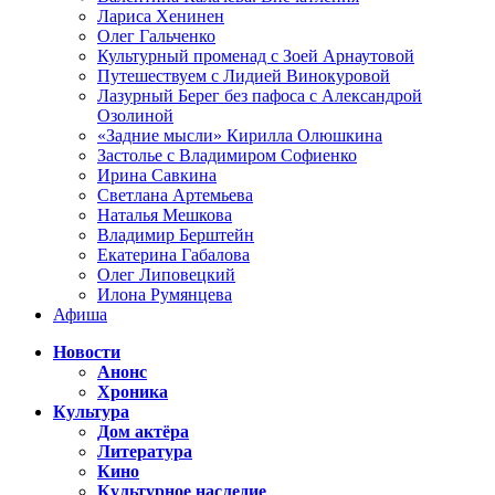
Лариса Хенинен
Олег Гальченко
Культурный променад с Зоей Арнаутовой
Путешествуем с Лидией Винокуровой
Лазурный Берег без пафоса с Александрой
Озолиной
«Задние мысли» Кирилла Олюшкина
Застолье с Владимиром Софиенко
Ирина Савкина
Светлана Артемьева
Наталья Мешкова
Владимир Берштейн
Екатерина Габалова
Олег Липовецкий
Илона Румянцева
Афиша
Новости
Анонс
Хроника
Культура
Дом актёра
Литература
Кино
Культурное наследие