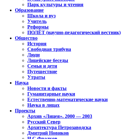
Парк культуры и чтения
Образование
Школа и вуз
Учитель
Реформы
ПОЛЁТ (научно-педагогический вестник)
Общество
История
Свободная трибуна
Люди
Лицейские беседы
Семья и дети
Путешествие
Утраты
Наука
Новости и факты
Гуманитарные науки
Естественно-математические науки
Наука в лицах
Проекты
Архив «Лицея». 2000 — 2003
Русский Север
Архитектура Петрозаводска
Дмитрий Новиков
И.С.Фрадков