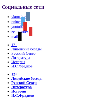
Социальные сети
vkontakte
twitter
youtube
zen-yandex
mail
12+
Лицейские беседы
Русский Север
Литература
История
И.С.Фрадков
12+
Лицейские беседы
Русский Север
Литература
История
И.С.Фрадков