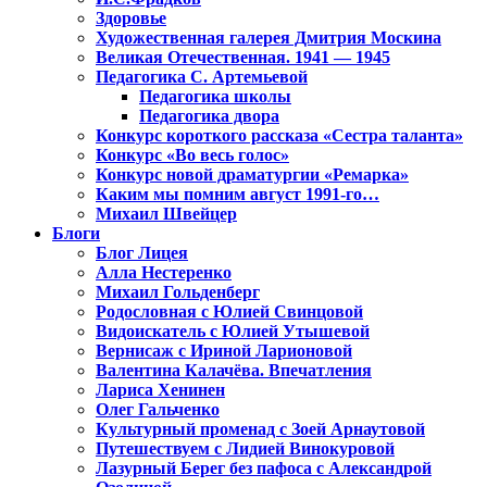
Здоровье
Художественная галерея Дмитрия Москина
Великая Отечественная. 1941 — 1945
Педагогика С. Артемьевой
Педагогика школы
Педагогика двора
Конкурс короткого рассказа «Сестра таланта»
Конкурс «Во весь голос»
Конкурс новой драматургии «Ремарка»
Каким мы помним август 1991-го…
Михаил Швейцер
Блоги
Блог Лицея
Алла Нестеренко
Михаил Гольденберг
Родословная с Юлией Свинцовой
Видоискатель с Юлией Утышевой
Вернисаж с Ириной Ларионовой
Валентина Калачёва. Впечатления
Лариса Хенинен
Олег Гальченко
Культурный променад с Зоей Арнаутовой
Путешествуем с Лидией Винокуровой
Лазурный Берег без пафоса с Александрой