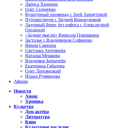
Лариса Хенинен
Олег Гальченко
Культурный променад с Зоей Арнаутовой
Путешествуем с Лидией Винокуровой
Лазурный Берег без пафоса с Александрой
Озолиной
«Задние мысли» Кирилла Олюшкина
Застолье с Владимиром Софиенко
Ирина Савкина
Светлана Артемьева
Наталья Мешкова
Владимир Берштейн
Екатерина Габалова
Олег Липовецкий
Илона Румянцева
Афиша
Новости
Анонс
Хроника
Культура
Дом актёра
Литература
Кино
Культурное наследие