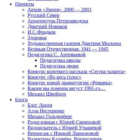
Проекты
Архив «Лицея». 2000 — 2003
Русский Север
Архитектура Петрозаводска
Дмитрий Новиков
И.С.Фрадков
Здоровье
Художественная галерея Дмитрия Москина
Великая Отечественная. 1941 — 1945
Педагогика С. Артемьевой
Педагогика школы
Педагогика двора
Конкурс короткого рассказа «Сестра таланта»
Конкурс «Во весь голос»
Конкурс новой драматургии «Ремарка»
Каким мы помним август 1991-го…
Михаил Швейцер
Блоги
Блог Лицея
Алла Нестеренко
Михаил Гольденберг
Родословная с Юлией Свинцовой
Видоискатель с Юлией Утышевой
Вернисаж с Ириной Ларионовой
Валентина Калачёва. Впечатления