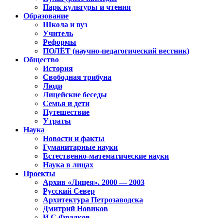
Парк культуры и чтения
Образование
Школа и вуз
Учитель
Реформы
ПОЛЁТ (научно-педагогический вестник)
Общество
История
Свободная трибуна
Люди
Лицейские беседы
Семья и дети
Путешествие
Утраты
Наука
Новости и факты
Гуманитарные науки
Естественно-математические науки
Наука в лицах
Проекты
Архив «Лицея». 2000 — 2003
Русский Север
Архитектура Петрозаводска
Дмитрий Новиков
И.С.Фрадков