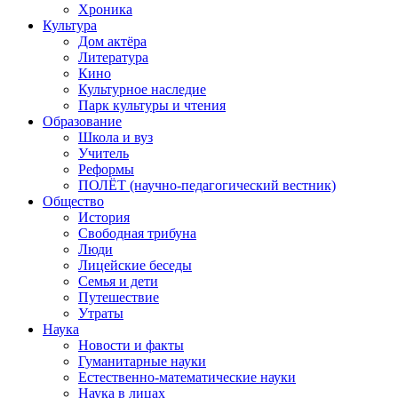
Хроника
Культура
Дом актёра
Литература
Кино
Культурное наследие
Парк культуры и чтения
Образование
Школа и вуз
Учитель
Реформы
ПОЛЁТ (научно-педагогический вестник)
Общество
История
Свободная трибуна
Люди
Лицейские беседы
Семья и дети
Путешествие
Утраты
Наука
Новости и факты
Гуманитарные науки
Естественно-математические науки
Наука в лицах