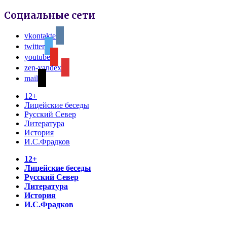
Социальные сети
vkontakte
twitter
youtube
zen-yandex
mail
12+
Лицейские беседы
Русский Север
Литература
История
И.С.Фрадков
12+
Лицейские беседы
Русский Север
Литература
История
И.С.Фрадков