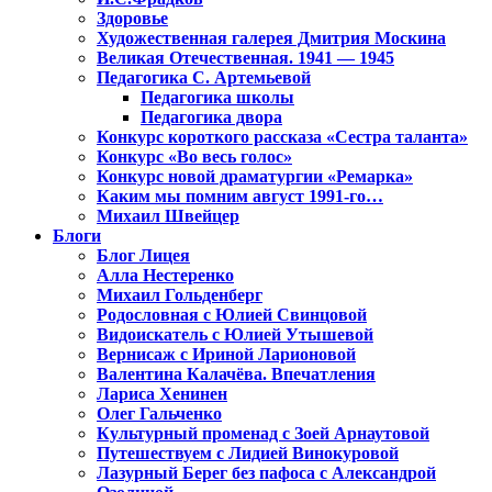
Здоровье
Художественная галерея Дмитрия Москина
Великая Отечественная. 1941 — 1945
Педагогика С. Артемьевой
Педагогика школы
Педагогика двора
Конкурс короткого рассказа «Сестра таланта»
Конкурс «Во весь голос»
Конкурс новой драматургии «Ремарка»
Каким мы помним август 1991-го…
Михаил Швейцер
Блоги
Блог Лицея
Алла Нестеренко
Михаил Гольденберг
Родословная с Юлией Свинцовой
Видоискатель с Юлией Утышевой
Вернисаж с Ириной Ларионовой
Валентина Калачёва. Впечатления
Лариса Хенинен
Олег Гальченко
Культурный променад с Зоей Арнаутовой
Путешествуем с Лидией Винокуровой
Лазурный Берег без пафоса с Александрой