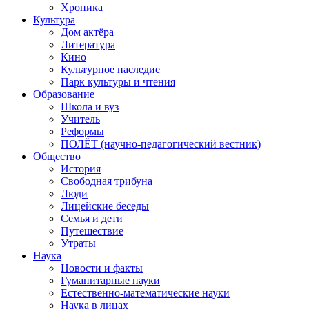
Хроника
Культура
Дом актёра
Литература
Кино
Культурное наследие
Парк культуры и чтения
Образование
Школа и вуз
Учитель
Реформы
ПОЛЁТ (научно-педагогический вестник)
Общество
История
Свободная трибуна
Люди
Лицейские беседы
Семья и дети
Путешествие
Утраты
Наука
Новости и факты
Гуманитарные науки
Естественно-математические науки
Наука в лицах