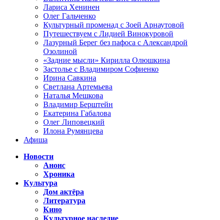
Лариса Хенинен
Олег Гальченко
Культурный променад с Зоей Арнаутовой
Путешествуем с Лидией Винокуровой
Лазурный Берег без пафоса с Александрой
Озолиной
«Задние мысли» Кирилла Олюшкина
Застолье с Владимиром Софиенко
Ирина Савкина
Светлана Артемьева
Наталья Мешкова
Владимир Берштейн
Екатерина Габалова
Олег Липовецкий
Илона Румянцева
Афиша
Новости
Анонс
Хроника
Культура
Дом актёра
Литература
Кино
Культурное наследие