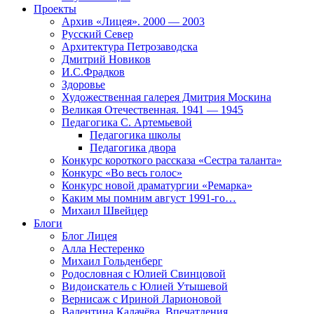
Проекты
Архив «Лицея». 2000 — 2003
Русский Север
Архитектура Петрозаводска
Дмитрий Новиков
И.С.Фрадков
Здоровье
Художественная галерея Дмитрия Москина
Великая Отечественная. 1941 — 1945
Педагогика С. Артемьевой
Педагогика школы
Педагогика двора
Конкурс короткого рассказа «Сестра таланта»
Конкурс «Во весь голос»
Конкурс новой драматургии «Ремарка»
Каким мы помним август 1991-го…
Михаил Швейцер
Блоги
Блог Лицея
Алла Нестеренко
Михаил Гольденберг
Родословная с Юлией Свинцовой
Видоискатель с Юлией Утышевой
Вернисаж с Ириной Ларионовой
Валентина Калачёва. Впечатления