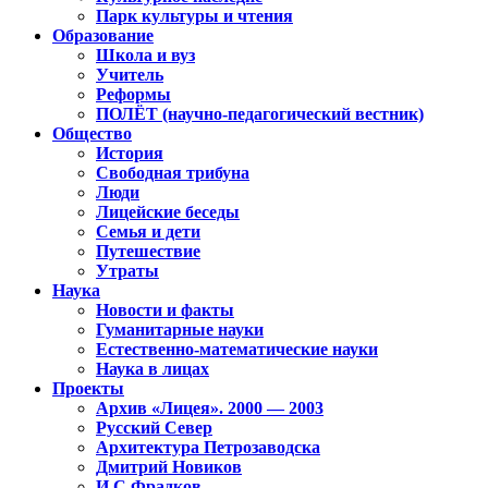
Парк культуры и чтения
Образование
Школа и вуз
Учитель
Реформы
ПОЛЁТ (научно-педагогический вестник)
Общество
История
Свободная трибуна
Люди
Лицейские беседы
Семья и дети
Путешествие
Утраты
Наука
Новости и факты
Гуманитарные науки
Естественно-математические науки
Наука в лицах
Проекты
Архив «Лицея». 2000 — 2003
Русский Север
Архитектура Петрозаводска
Дмитрий Новиков
И.С.Фрадков