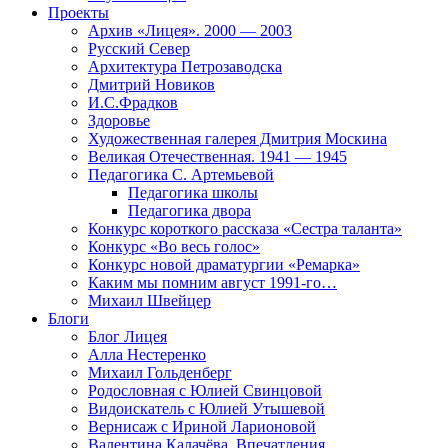
Проекты
Архив «Лицея». 2000 — 2003
Русский Север
Архитектура Петрозаводска
Дмитрий Новиков
И.С.Фрадков
Здоровье
Художественная галерея Дмитрия Москина
Великая Отечественная. 1941 — 1945
Педагогика С. Артемьевой
Педагогика школы
Педагогика двора
Конкурс короткого рассказа «Сестра таланта»
Конкурс «Во весь голос»
Конкурс новой драматургии «Ремарка»
Каким мы помним август 1991-го…
Михаил Швейцер
Блоги
Блог Лицея
Алла Нестеренко
Михаил Гольденберг
Родословная с Юлией Свинцовой
Видоискатель с Юлией Утышевой
Вернисаж с Ириной Ларионовой
Валентина Калачёва. Впечатления