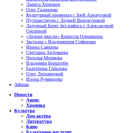
Лариса Хенинен
Олег Гальченко
Культурный променад с Зоей Арнаутовой
Путешествуем с Лидией Винокуровой
Лазурный Берег без пафоса с Александрой
Озолиной
«Задние мысли» Кирилла Олюшкина
Застолье с Владимиром Софиенко
Ирина Савкина
Светлана Артемьева
Наталья Мешкова
Владимир Берштейн
Екатерина Габалова
Олег Липовецкий
Илона Румянцева
Афиша
Новости
Анонс
Хроника
Культура
Дом актёра
Литература
Кино
Культурное наследие