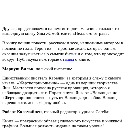
Друзья, представляем в нашем интернет-магазине только что
вышедшую книгу Яны Жемойтелите «Недалеко от рая».
В книгу вошли повести, рассказы и эссе, написанные автором в
последние годы. Герои их — простые люди, которые однако
склонны задумываться о смысле бытия и о том, что происходит
вокруг. Публикуем некоторые
отзывы
о книге:
Мариуш Вильк
, польский писатель:
Единственный писатель Карелии, за которым я слежу с самого
начала. «Жертвоприношение» — одна из вершин творчества
Яны. Мастерски показана русская провинция, которую я
наблюдаю двадцать лет. Поразил путь Яны от «Волчицы» до
«Жертвоприношения» – путь от Волчицы до любви. Волчица
перевоплотилась в жертву любви.
Роберт Коломайнен
, главный редактор журнала Carelia:
Книга — прекрасный образец словесного искусства и книжной
графики. Большая редкость издание на таком уровне!