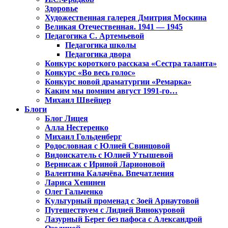
Здоровье
Художественная галерея Дмитрия Москина
Великая Отечественная. 1941 — 1945
Педагогика С. Артемьевой
Педагогика школы
Педагогика двора
Конкурс короткого рассказа «Сестра таланта»
Конкурс «Во весь голос»
Конкурс новой драматургии «Ремарка»
Каким мы помним август 1991-го…
Михаил Швейцер
Блоги
Блог Лицея
Алла Нестеренко
Михаил Гольденберг
Родословная с Юлией Свинцовой
Видоискатель с Юлией Утышевой
Вернисаж с Ириной Ларионовой
Валентина Калачёва. Впечатления
Лариса Хенинен
Олег Гальченко
Культурный променад с Зоей Арнаутовой
Путешествуем с Лидией Винокуровой
Лазурный Берег без пафоса с Александрой