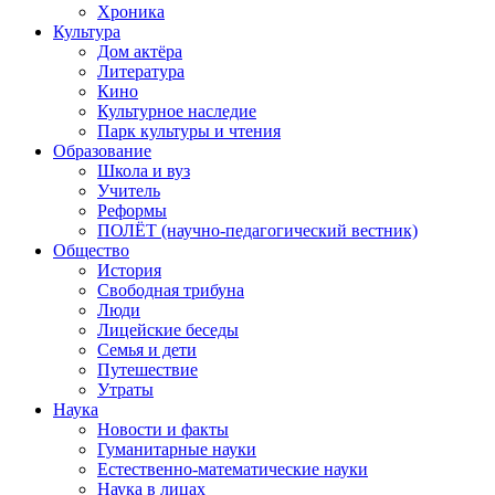
Хроника
Культура
Дом актёра
Литература
Кино
Культурное наследие
Парк культуры и чтения
Образование
Школа и вуз
Учитель
Реформы
ПОЛЁТ (научно-педагогический вестник)
Общество
История
Свободная трибуна
Люди
Лицейские беседы
Семья и дети
Путешествие
Утраты
Наука
Новости и факты
Гуманитарные науки
Естественно-математические науки
Наука в лицах