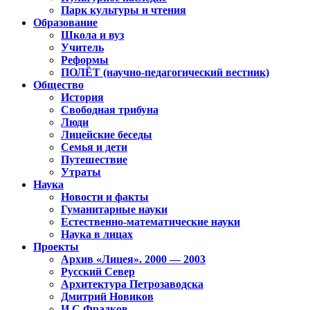
Парк культуры и чтения
Образование
Школа и вуз
Учитель
Реформы
ПОЛЁТ (научно-педагогический вестник)
Общество
История
Свободная трибуна
Люди
Лицейские беседы
Семья и дети
Путешествие
Утраты
Наука
Новости и факты
Гуманитарные науки
Естественно-математические науки
Наука в лицах
Проекты
Архив «Лицея». 2000 — 2003
Русский Север
Архитектура Петрозаводска
Дмитрий Новиков
И.С.Фрадков