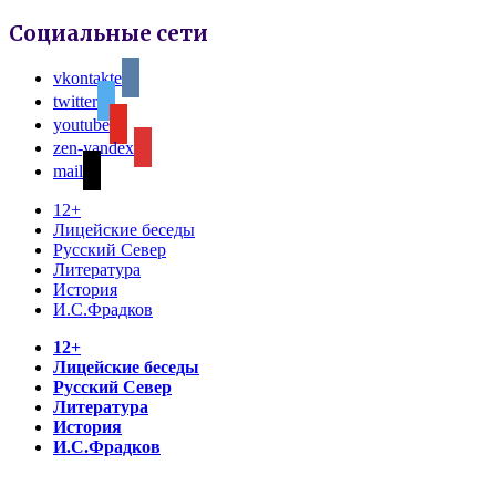
Социальные сети
vkontakte
twitter
youtube
zen-yandex
mail
12+
Лицейские беседы
Русский Север
Литература
История
И.С.Фрадков
12+
Лицейские беседы
Русский Север
Литература
История
И.С.Фрадков