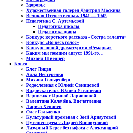
Здоровье
Художественная галерея Дмитрия Москина
Великая Отечественная. 1941 — 1945
Педагогика С. Артемьевой
Педагогика школы
Педагогика двора
Конкурс короткого рассказа «Сестра таланта»
Конкурс «Во весь голос»
Конкурс новой драматургии «Ремарка»
Каким мы помним август 1991-го…
Михаил Швейцер
Блоги
Блог Лицея
Алла Нестеренко
Михаил Гольденберг
Родословная с Юлией Свинцовой
Видоискатель с Юлией Утышевой
Вернисаж с Ириной Ларионовой
Валентина Калачёва. Впечатления
Лариса Хенинен
Олег Гальченко
Культурный променад с Зоей Арнаутовой
Путешествуем с Лидией Винокуровой
Лазурный Берег без пафоса с Александрой