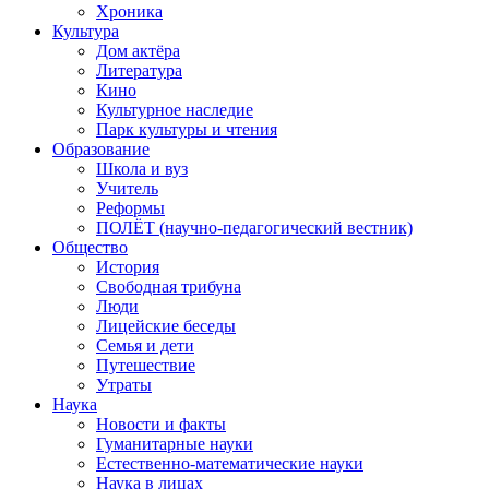
Хроника
Культура
Дом актёра
Литература
Кино
Культурное наследие
Парк культуры и чтения
Образование
Школа и вуз
Учитель
Реформы
ПОЛЁТ (научно-педагогический вестник)
Общество
История
Свободная трибуна
Люди
Лицейские беседы
Семья и дети
Путешествие
Утраты
Наука
Новости и факты
Гуманитарные науки
Естественно-математические науки
Наука в лицах