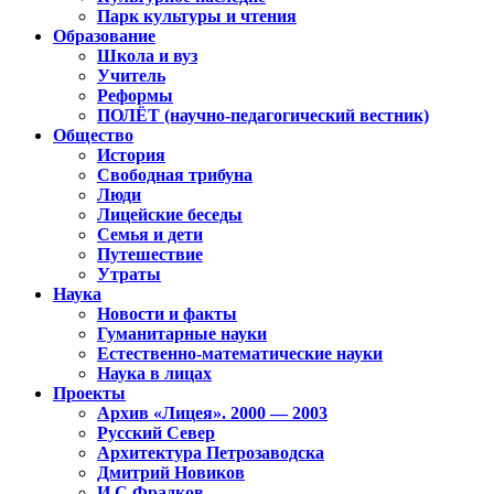
Парк культуры и чтения
Образование
Школа и вуз
Учитель
Реформы
ПОЛЁТ (научно-педагогический вестник)
Общество
История
Свободная трибуна
Люди
Лицейские беседы
Семья и дети
Путешествие
Утраты
Наука
Новости и факты
Гуманитарные науки
Естественно-математические науки
Наука в лицах
Проекты
Архив «Лицея». 2000 — 2003
Русский Север
Архитектура Петрозаводска
Дмитрий Новиков
И.С.Фрадков