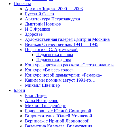
Проекты
Архив «Лицея». 2000 — 2003
Русский Север
Архитектура Петрозаводска
Дмитрий Новиков
И.С.Фрадков
Здоровье
Художественная галерея Дмитрия Москина
Великая Отечественная. 1941 — 1945
Педагогика С. Артемьевой
Педагогика школы
Педагогика двора
Конкурс короткого рассказа «Сестра таланта»
Конкурс «Во весь голос»
Конкурс новой драматургии «Ремарка»
Каким мы помним август 1991-го…
Михаил Швейцер
Блоги
Блог Лицея
Алла Нестеренко
Михаил Гольденберг
Родословная с Юлией Свинцовой
Видоискатель с Юлией Утышевой
Вернисаж с Ириной Ларионовой
Валентина Калачёва. Впечатления