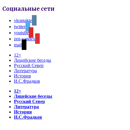
Социальные сети
vkontakte
twitter
youtube
zen-yandex
mail
12+
Лицейские беседы
Русский Север
Литература
История
И.С.Фрадков
12+
Лицейские беседы
Русский Север
Литература
История
И.С.Фрадков