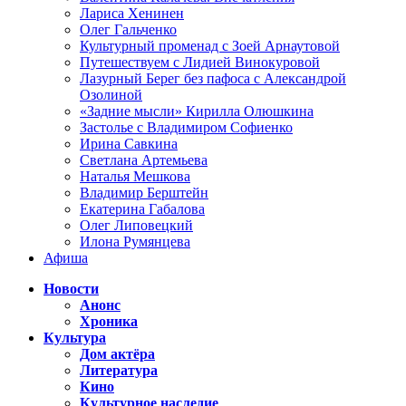
Лариса Хенинен
Олег Гальченко
Культурный променад с Зоей Арнаутовой
Путешествуем с Лидией Винокуровой
Лазурный Берег без пафоса с Александрой
Озолиной
«Задние мысли» Кирилла Олюшкина
Застолье с Владимиром Софиенко
Ирина Савкина
Светлана Артемьева
Наталья Мешкова
Владимир Берштейн
Екатерина Габалова
Олег Липовецкий
Илона Румянцева
Афиша
Новости
Анонс
Хроника
Культура
Дом актёра
Литература
Кино
Культурное наследие